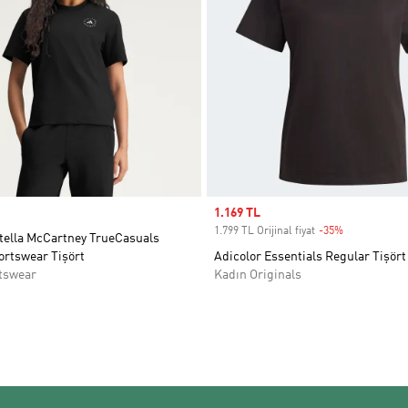
Sale price
1.169 TL
1.799 TL Orijinal fiyat
-35%
Discount
Stella McCartney TrueCasuals
ortswear Tişört
Adicolor Essentials Regular Tişört
tswear
Kadın Originals