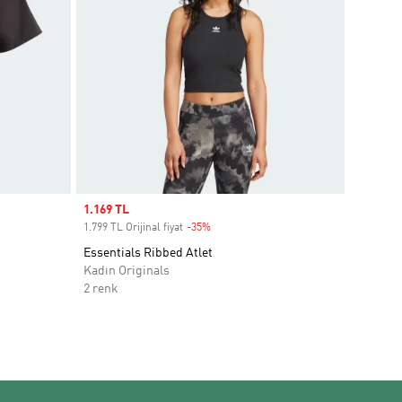
Sale price
1.169 TL
1.799 TL Orijinal fiyat
-35%
Discount
Essentials Ribbed Atlet
Kadın Originals
2 renk