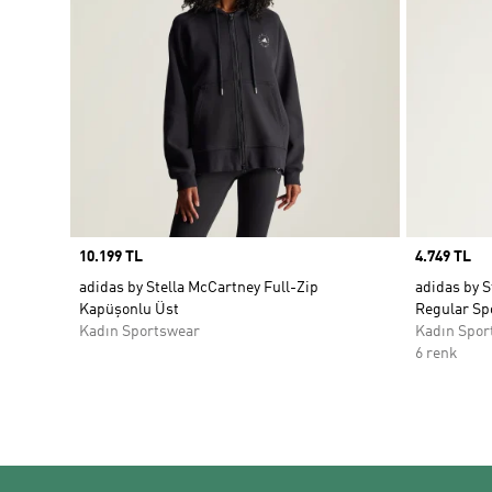
Price
10.199 TL
Price
4.749 TL
adidas by Stella McCartney Full-Zip
adidas by 
Kapüşonlu Üst
Regular Sp
Kadın Sportswear
Kadın Spor
6 renk