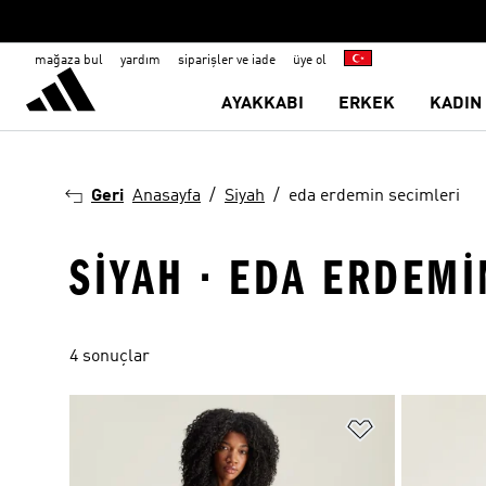
mağaza bul
yardım
siparişler ve iade
üye ol
AYAKKABI
ERKEK
KADIN
Geri
Anasayfa
Siyah
eda erdemin secimleri
SIYAH · EDA ERDEMI
4 sonuçlar
Favori Listesi