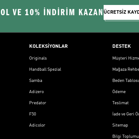
 OL VE 10% İNDİRİM KAZAN
ÜCRETSİZ KAY
KOLEKSİYONLAR
DESTEK
Originals
Müşteri Hizmet
Handball Spezial
Mağaza Rehbe
Samba
Beden Tablos
Adizero
Ödeme
Predator
Teslimat
F50
İade ve Geri 
Adicolor
Sitemap
Bilgi Toplumu