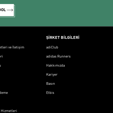
DOL
ŞİRKET BİLGİLERİ
leri ve İletişim
adiClub
ri
adidas Runners
u
Hakkımızda
Kariyer
Basın
Ödeme
Etbis
 Hizmetleri