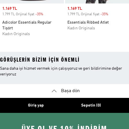
Sale price
1.169 TL
Sale price
1.169 TL
1.799 TL Orijinal fiyat
-35%
Discount
1.799 TL Orijinal fiyat
-35%
Discount
Adicolor Essentials Regular
Essentials Ribbed Atlet
Tişört
Kadın Originals
Kadın Originals
GÖRÜŞLERIN BIZIM IÇIN ÖNEMLI
Sana daha iyi hizmet vermek için çalışıyoruz ve geri bildirimine değer
veriyoruz
Başa dön
Giriş yap
Sepetin (0)