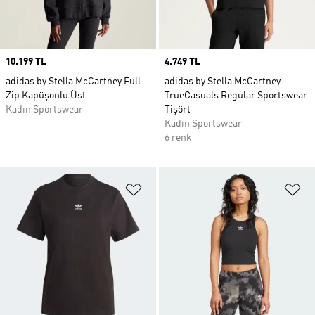
Price
10.199 TL
Price
4.749 TL
adidas by Stella McCartney Full-
adidas by Stella McCartney
Zip Kapüşonlu Üst
TrueCasuals Regular Sportswear
Kadın Sportswear
Tişört
Kadın Sportswear
6 renk
Favori Listesine Ekle
Fa