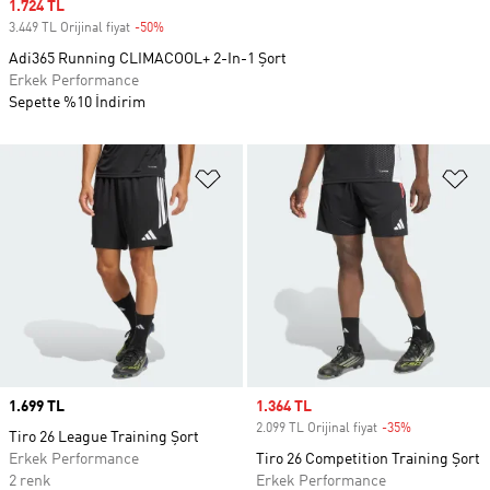
Sale price
1.724 TL
3.449 TL Orijinal fiyat
-50%
Discount
Adi365 Running CLIMACOOL+ 2-In-1 Şort
Erkek Performance
Sepette %10 İndirim
Favori Listesine Ekle
Fa
Price
1.699 TL
Sale price
1.364 TL
2.099 TL Orijinal fiyat
-35%
Discount
Tiro 26 League Training Şort
Erkek Performance
Tiro 26 Competition Training Şort
2 renk
Erkek Performance