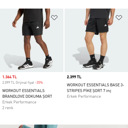
Favori Listesine Ekle
Fa
Sale price
1.364 TL
Price
2.399 TL
2.099 TL Orijinal fiyat
-35%
Discount
WORKOUT ESSENTIALS BASE 3-
WORKOUT ESSENTIALS
STRIPES PİKE ŞORT 7 inç
BRANDLOVE DOKUMA ŞORT
Erkek Performance
Erkek Performance
2 renk