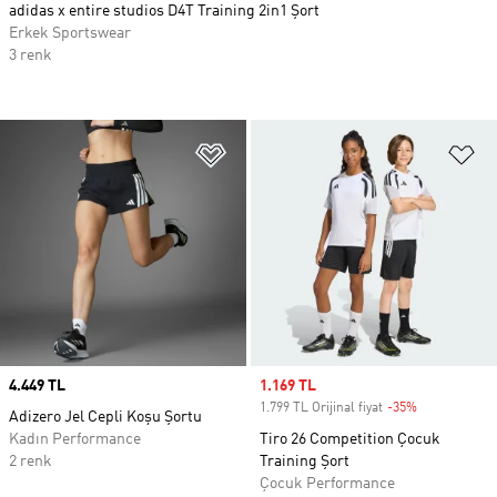
adidas x entire studios D4T Training 2in1 Şort
Erkek Sportswear
3 renk
Favori Listesine Ekle
Fa
Price
4.449 TL
Sale price
1.169 TL
1.799 TL Orijinal fiyat
-35%
Discount
Adizero Jel Cepli Koşu Şortu
Kadın Performance
Tiro 26 Competition Çocuk
2 renk
Training Şort
Çocuk Performance