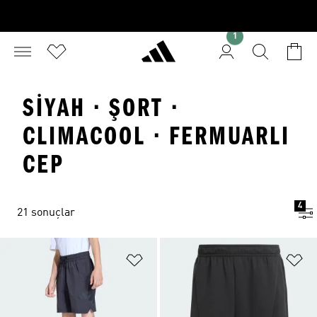
1
SIYAH · ŞORT ·
CLIMACOOL · FERMUARLI
CEP
4
21 sonuçlar
Favori Listesine Ekle
Fa