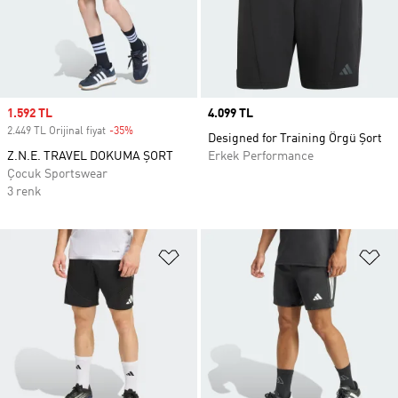
Sale price
1.592 TL
Price
4.099 TL
2.449 TL Orijinal fiyat
-35%
Discount
Designed for Training Örgü Şort
Z.N.E. TRAVEL DOKUMA ŞORT
Erkek Performance
Çocuk Sportswear
3 renk
Favori Listesine Ekle
Fa