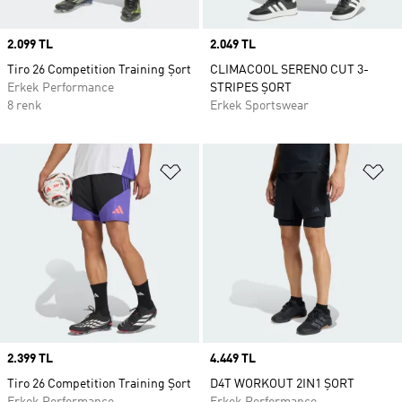
Price
2.099 TL
Price
2.049 TL
Tiro 26 Competition Training Şort
CLIMACOOL SERENO CUT 3-
Erkek Performance
STRIPES ŞORT
8 renk
Erkek Sportswear
Favori Listesine Ekle
Fa
Price
2.399 TL
Price
4.449 TL
Tiro 26 Competition Training Şort
D4T WORKOUT 2IN1 ŞORT