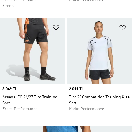
Erkek Performance
Erkek Performance
8 renk
Favori Listesine Ekle
Fa
Price
3.049 TL
Price
2.099 TL
Arsenal FC 26/27 Tiro Training
Tiro 26 Competition Training Kısa
Şort
Şort
Erkek Performance
Kadın Performance