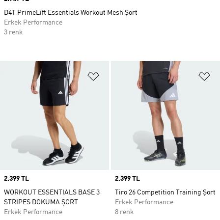
D4T PrimeLift Essentials Workout Mesh Şort
Erkek Performance
3 renk
Favori Listesine Ekle
Fa
Price
2.399 TL
Price
2.399 TL
WORKOUT ESSENTIALS BASE 3
Tiro 26 Competition Training Şort
STRIPES DOKUMA ŞORT
Erkek Performance
Erkek Performance
8 renk