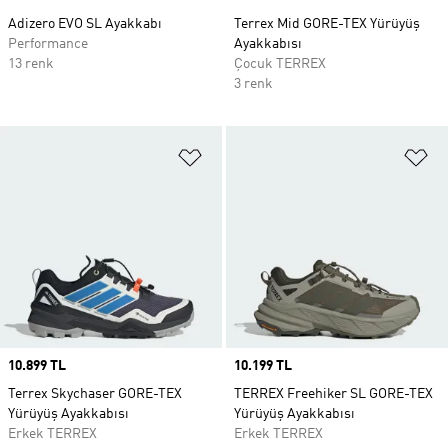
Adizero EVO SL Ayakkabı
Terrex Mid GORE-TEX Yürüyüş
Performance
Ayakkabısı
13 renk
Çocuk TERREX
3 renk
Favori Listesine Ekle
Fa
Price
10.899 TL
Price
10.199 TL
Terrex Skychaser GORE-TEX
TERREX Freehiker SL GORE-TEX
Yürüyüş Ayakkabısı
Yürüyüş Ayakkabısı
Erkek TERREX
Erkek TERREX