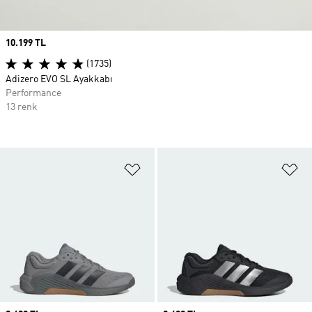
Price
10.199 TL
(1735)
Adizero EVO SL Ayakkabı
Performance
13 renk
Favori Listesine Ekle
Fa