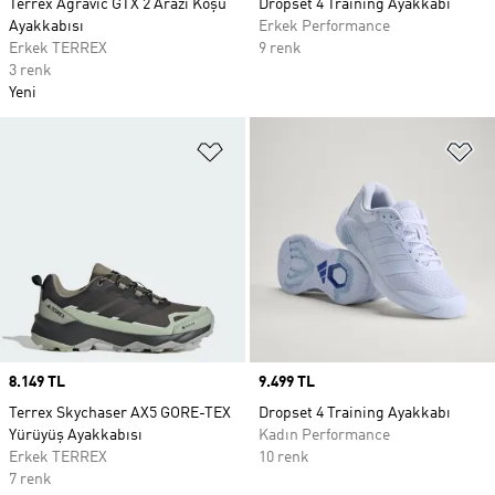
Terrex Agravic GTX 2 Arazi Koşu
Dropset 4 Training Ayakkabı
Ayakkabısı
Erkek Performance
Erkek TERREX
9 renk
3 renk
Yeni
Favori Listesine Ekle
Fa
Price
8.149 TL
Price
9.499 TL
Terrex Skychaser AX5 GORE-TEX
Dropset 4 Training Ayakkabı
Yürüyüş Ayakkabısı
Kadın Performance
Erkek TERREX
10 renk
7 renk