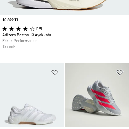
Price
10.899 TL
(19)
Adizero Boston 13 Ayakkabı
Erkek Performance
12 renk
Favori Listesine Ekle
Fa