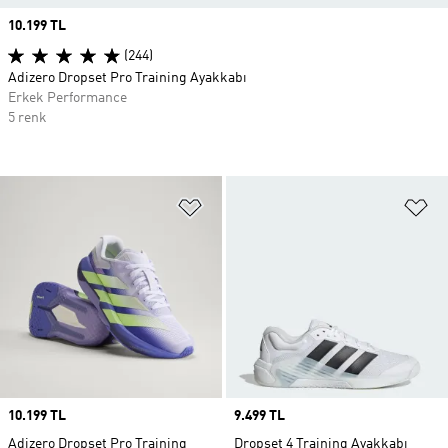
Price
10.199 TL
(244)
Adizero Dropset Pro Training Ayakkabı
Erkek Performance
5 renk
Favori Listesine Ekle
Fa
Price
10.199 TL
Price
9.499 TL
Adizero Dropset Pro Training
Dropset 4 Training Ayakkabı