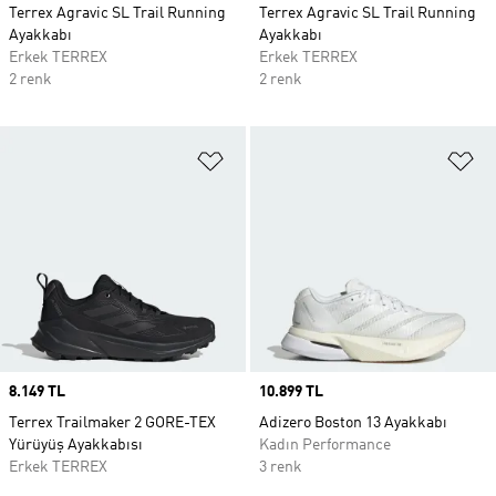
Terrex Agravic SL Trail Running
Terrex Agravic SL Trail Running
Ayakkabı
Ayakkabı
Erkek TERREX
Erkek TERREX
2 renk
2 renk
Favori Listesine Ekle
Fa
Price
8.149 TL
Price
10.899 TL
Terrex Trailmaker 2 GORE-TEX
Adizero Boston 13 Ayakkabı
Yürüyüş Ayakkabısı
Kadın Performance
Erkek TERREX
3 renk