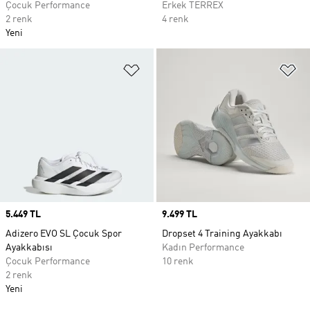
Çocuk Performance
Erkek TERREX
2 renk
4 renk
Yeni
Favori Listesine Ekle
Fa
Price
5.449 TL
Price
9.499 TL
Adizero EVO SL Çocuk Spor
Dropset 4 Training Ayakkabı
Ayakkabısı
Kadın Performance
Çocuk Performance
10 renk
2 renk
Yeni