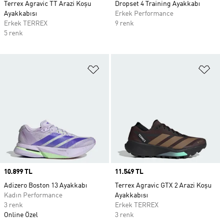
Terrex Agravic TT Arazi Koşu
Dropset 4 Training Ayakkabı
Ayakkabısı
Erkek Performance
Erkek TERREX
9 renk
5 renk
Favori Listesine Ekle
Fa
Price
10.899 TL
Price
11.549 TL
Adizero Boston 13 Ayakkabı
Terrex Agravic GTX 2 Arazi Koşu
Kadın Performance
Ayakkabısı
3 renk
Erkek TERREX
Online Özel
3 renk