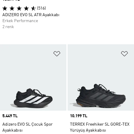
(516)
ADIZERO EVO SL ATR Ayakkabı
Erkek Performance
2 renk
Favori Listesine Ekle
Fa
Price
5.449 TL
Price
10.199 TL
Adizero EVO SL Çocuk Spor
TERREX Freehiker SL GORE-TEX
Ayakkabısı
Yürüyüş Ayakkabısı