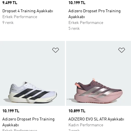
Price
9.499 TL
Price
10.199 TL
Dropset 4 Training Ayakkabı
Adizero Dropset Pro Training
Erkek Performance
Ayakkabı
9 renk
Erkek Performance
5 renk
Favori Listesine Ekle
Fa
Price
10.199 TL
Price
10.899 TL
Adizero Dropset Pro Training
ADIZERO EVO SL ATR Ayakkabı
Ayakkabı
Kadın Performance