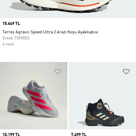
Price
15.649 TL
Terrex Agravic Speed Ultra 2 Arazi Koşu Ayakkabısı
Erkek TERREX
4 renk
Favori Listesine Ekle
Fa
Price
10.199 TL
Price
7.499 TL