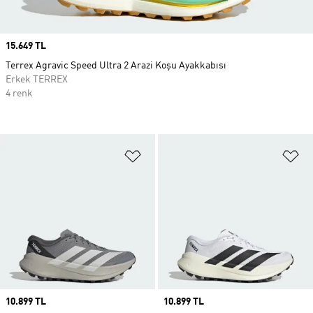
Price
15.649 TL
Terrex Agravic Speed Ultra 2 Arazi Koşu Ayakkabısı
Erkek TERREX
4 renk
Favori Listesine Ekle
Fa
Price
10.899 TL
Price
10.899 TL