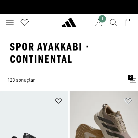
1
SPOR AYAKKABI ·
CONTINENTAL
2
123 sonuçlar
Favori Listesine Ekle
Fa