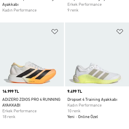
Ayakkabı
Erkek Performance
Kadın Performance
9 renk
Favori Listesine Ekle
Fa
Price
16.999 TL
Price
9.499 TL
ADIZERO ZDIOS PRO 4 RUNNING
Dropset 4 Training Ayakkabı
AYAKKABI
Kadın Performance
Erkek Performance
10 renk
18 renk
Yeni
Online Özel