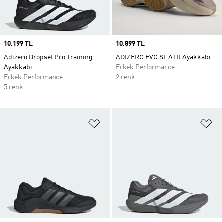
Price
10.199 TL
Price
10.899 TL
Adizero Dropset Pro Training
ADIZERO EVO SL ATR Ayakkabı
Ayakkabı
Erkek Performance
Erkek Performance
2 renk
5 renk
Favori Listesine Ekle
Fa