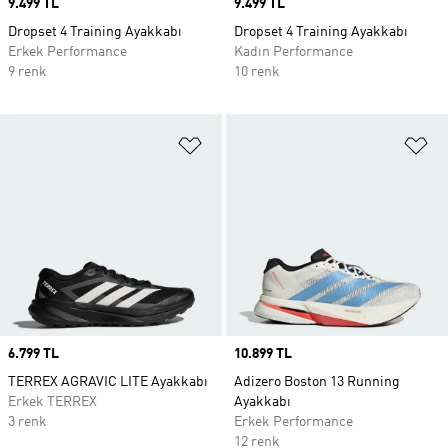
Price
9.499 TL
Price
9.499 TL
Dropset 4 Training Ayakkabı
Dropset 4 Training Ayakkabı
Erkek Performance
Kadın Performance
9 renk
10 renk
Favori Listesine Ekle
Fa
Price
6.799 TL
Price
10.899 TL
TERREX AGRAVIC LITE Ayakkabı
Adizero Boston 13 Running
Erkek TERREX
Ayakkabı
3 renk
Erkek Performance
12 renk