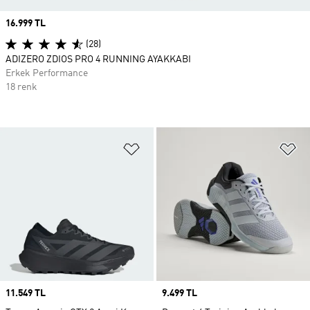
Price
16.999 TL
(28)
ADIZERO ZDIOS PRO 4 RUNNING AYAKKABI
Erkek Performance
18 renk
Favori Listesine Ekle
Fa
Price
11.549 TL
Price
9.499 TL