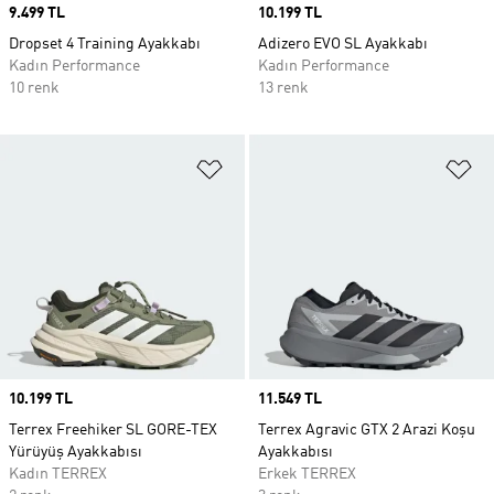
Price
9.499 TL
Price
10.199 TL
Dropset 4 Training Ayakkabı
Adizero EVO SL Ayakkabı
Kadın Performance
Kadın Performance
10 renk
13 renk
Favori Listesine Ekle
Fa
Price
10.199 TL
Price
11.549 TL
Terrex Freehiker SL GORE-TEX
Terrex Agravic GTX 2 Arazi Koşu
Yürüyüş Ayakkabısı
Ayakkabısı
Kadın TERREX
Erkek TERREX