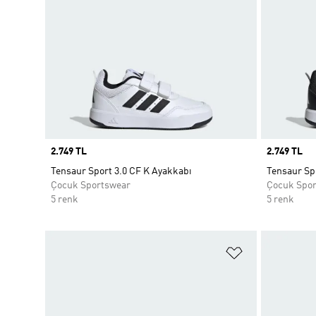
Price
2.749 TL
Price
2.749 TL
Tensaur Sport 3.0 CF K Ayakkabı
Tensaur Sp
Çocuk Sportswear
Çocuk Spo
5 renk
5 renk
Favori Listesi