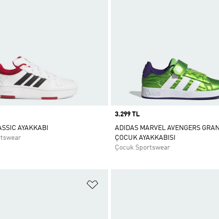
Price
3.299 TL
SSIC AYAKKABI
ADIDAS MARVEL AVENGERS GRA
rtswear
ÇOCUK AYAKKABISI
Çocuk Sportswear
ne Ekle
Favori Listesine Ekle