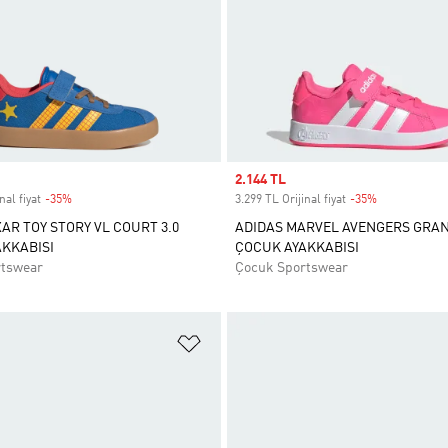
Sale price
2.144 TL
nal fiyat
-35%
Discount
3.299 TL Orijinal fiyat
-35%
Discount
XAR TOY STORY VL COURT 3.0
ADIDAS MARVEL AVENGERS GRA
KKABISI
ÇOCUK AYAKKABISI
rtswear
Çocuk Sportswear
ne Ekle
Favori Listesine Ekle