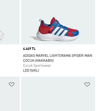
Price
4.449 TL
ADIDAS MARVEL LIGHTORAMA SPIDER-MAN
ÇOCUK AYAKKABISI
Çocuk Sportswear
LED IŞIKLI
Favori Listesine Ekle
Favori List