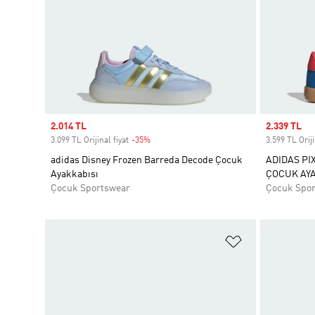
Sale price
2.014 TL
Sale price
2.339 TL
3.099 TL Orijinal fiyat
-35%
Discount
3.599 TL Oriji
adidas Disney Frozen Barreda Decode Çocuk
ADIDAS PI
Ayakkabısı
ÇOCUK AYA
Çocuk Sportswear
Çocuk Spo
Favori Listesi