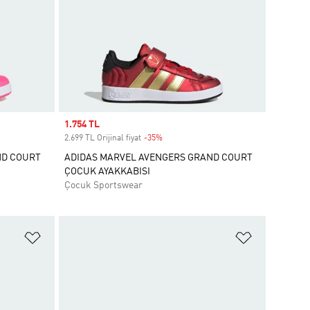
Sale price
1.754 TL
2.699 TL Orijinal fiyat
-35%
Discount
ND COURT
ADIDAS MARVEL AVENGERS GRAND COURT
ÇOCUK AYAKKABISI
Çocuk Sportswear
Favori Listesine Ekle
Favori List