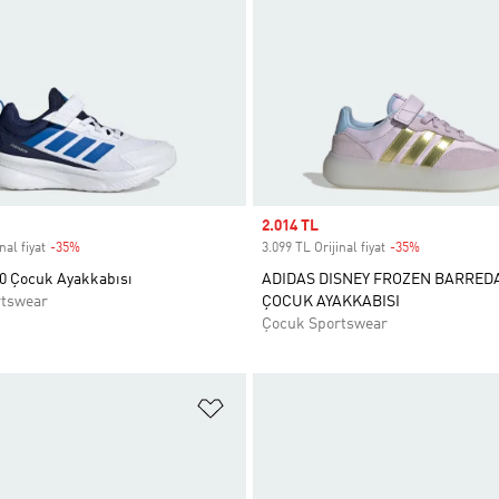
Sale price
2.014 TL
nal fiyat
-35%
Discount
3.099 TL Orijinal fiyat
-35%
Discount
.0 Çocuk Ayakkabısı
ADIDAS DISNEY FROZEN BARRED
rtswear
ÇOCUK AYAKKABISI
Çocuk Sportswear
ne Ekle
Favori Listesine Ekle