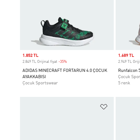
Sale price
1.852 TL
Sale price
1.689 TL
2.849 TL Orijinal fiyat
-35%
Discount
2.949 TL Oriji
ADIDAS MINECRAFT FORTARUN 4.0 ÇOCUK
Runfalcon 
AYAKKABISI
Çocuk Spo
Çocuk Sportswear
5 renk
Favori Listesi