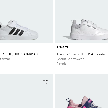
Price
2.749 TL
RT 3.0 ÇOCUK AYAKKABISI
Tensaur Sport 3.0 CF K Ayakkabı
rtswear
Çocuk Sportswear
5 renk
ne Ekle
Favori Listesine Ekle