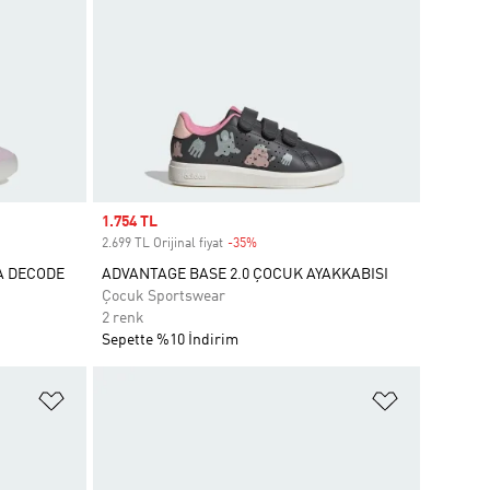
Sale price
1.754 TL
2.699 TL Orijinal fiyat
-35%
Discount
A DECODE
ADVANTAGE BASE 2.0 ÇOCUK AYAKKABISI
Çocuk Sportswear
2 renk
Sepette %10 İndirim
Favori Listesine Ekle
Favori List