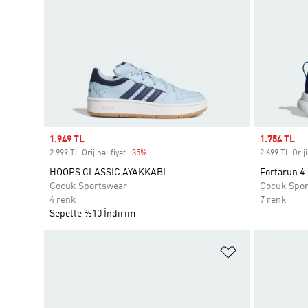
Sale price
1.949 TL
Sale price
1.754 TL
2.999 TL Orijinal fiyat
-35%
Discount
2.699 TL Oriji
HOOPS CLASSIC AYAKKABI
Fortarun 4
Çocuk Sportswear
Çocuk Spo
4 renk
7 renk
Sepette %10 İndirim
Favori Listesi