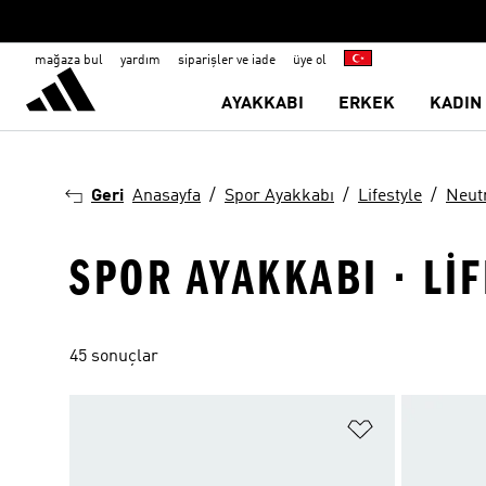
mağaza bul
yardım
siparişler ve iade
üye ol
AYAKKABI
ERKEK
KADIN
Geri
Anasayfa
Spor Ayakkabı
Lifestyle
Neut
SPOR AYAKKABI · LI
45 sonuçlar
Favori Listesi