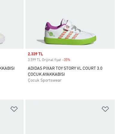
Sale price
2.339 TL
3.599 TL Orijinal fiyat
-35%
Discount
KKABISI
ADIDAS PIXAR TOY STORY VL COURT 3.0
ÇOCUK AYAKKABISI
Çocuk Sportswear
Favori Listesine Ekle
Favori List