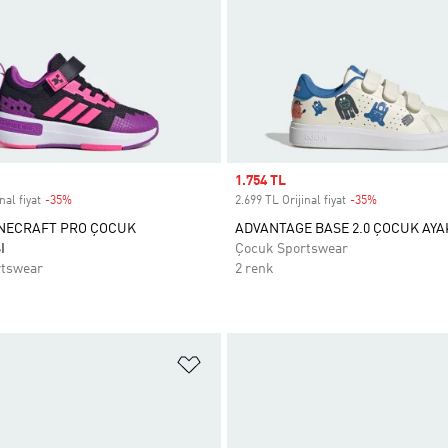
Sale price
1.754 TL
nal fiyat
-35%
Discount
2.699 TL Orijinal fiyat
-35%
Discount
INECRAFT PRO ÇOCUK
ADVANTAGE BASE 2.0 ÇOCUK AYA
I
Çocuk Sportswear
rtswear
2 renk
ne Ekle
Favori Listesine Ekle