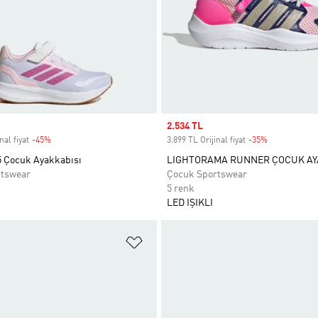
Sale price
2.534 TL
nal fiyat
-45%
Discount
3.899 TL Orijinal fiyat
-35%
Discount
5 Çocuk Ayakkabısı
LIGHTORAMA RUNNER ÇOCUK AY
rtswear
Çocuk Sportswear
5 renk
LED IŞIKLI
ne Ekle
Favori Listesine Ekle