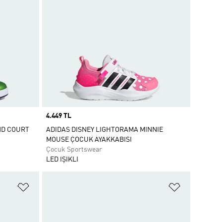
Price
4.449 TL
ND COURT
ADIDAS DISNEY LIGHTORAMA MINNIE
MOUSE ÇOCUK AYAKKABISI
Çocuk Sportswear
LED IŞIKLI
Favori Listesine Ekle
Favori List