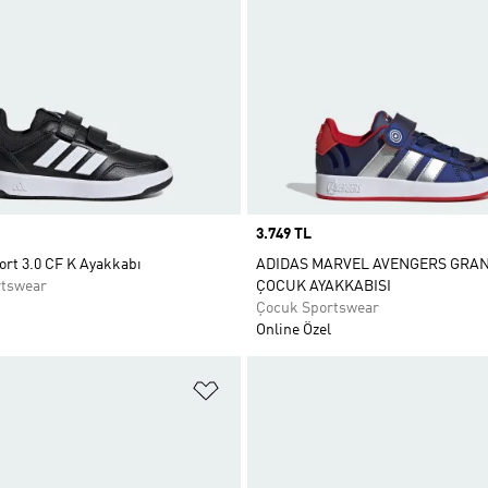
Price
3.749 TL
ort 3.0 CF K Ayakkabı
ADIDAS MARVEL AVENGERS GRA
rtswear
ÇOCUK AYAKKABISI
Çocuk Sportswear
Online Özel
ne Ekle
Favori Listesine Ekle