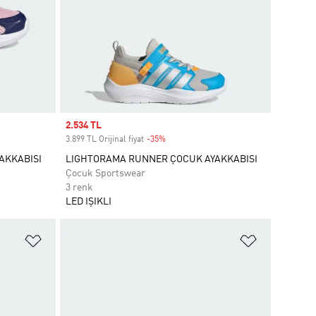
Sale price
2.534 TL
3.899 TL Orijinal fiyat
-35%
Discount
AKKABISI
LIGHTORAMA RUNNER ÇOCUK AYAKKABISI
Çocuk Sportswear
3 renk
LED IŞIKLI
Favori Listesine Ekle
Favori List