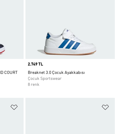
Price
2.749 TL
ND COURT
Breaknet 3.0 Çocuk Ayakkabısı
Çocuk Sportswear
8 renk
Favori Listesine Ekle
Favori List