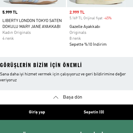
Price
5.999 TL
Sale price
2.999 TL
5.169 TL Orijinal fiyat
-45%
Discount
LIBERTY LONDON TOKYO SATEN
DOKULU MARY JANE AYAKKABI
Gazelle Ayakkabı
Kadın Originals
Originals
4 renk
8 renk
Sepette %10 İndirim
GÖRÜŞLERIN BIZIM IÇIN ÖNEMLI
Sana daha iyi hizmet vermek için çalışıyoruz ve geri bildirimine değer
veriyoruz
Başa dön
Giriş yap
Sepetin (0)