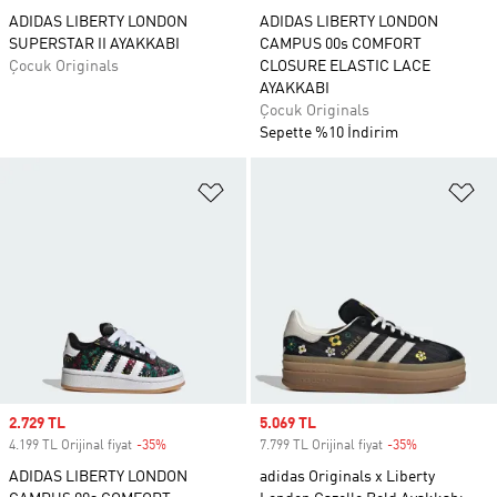
ADIDAS LIBERTY LONDON
ADIDAS LIBERTY LONDON
SUPERSTAR II AYAKKABI
CAMPUS 00s COMFORT
Çocuk Originals
CLOSURE ELASTIC LACE
AYAKKABI
Çocuk Originals
Sepette %10 İndirim
Favori Listesine Ekle
Fa
Sale price
2.729 TL
Sale price
5.069 TL
4.199 TL Orijinal fiyat
-35%
Discount
7.799 TL Orijinal fiyat
-35%
Discount
ADIDAS LIBERTY LONDON
adidas Originals x Liberty