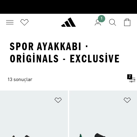
1
SPOR AYAKKABI ·
ORIGINALS - EXCLUSIVE
2
13 sonuçlar
Favori Listesine Ekle
Fa