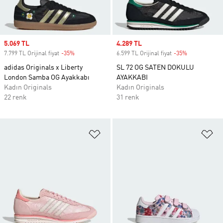
Sale price
5.069 TL
Sale price
4.289 TL
7.799 TL Orijinal fiyat
-35%
Discount
6.599 TL Orijinal fiyat
-35%
Discount
adidas Originals x Liberty
SL 72 OG SATEN DOKULU
London Samba OG Ayakkabı
AYAKKABI
Kadın Originals
Kadın Originals
22 renk
31 renk
Favori Listesine Ekle
Fa