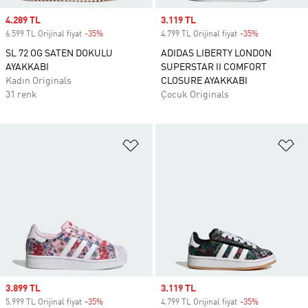
Sale price
4.289 TL
Sale price
3.119 TL
6.599 TL Orijinal fiyat
-35%
Discount
4.799 TL Orijinal fiyat
-35%
Discount
SL 72 OG SATEN DOKULU
ADIDAS LIBERTY LONDON
AYAKKABI
SUPERSTAR II COMFORT
Kadın Originals
CLOSURE AYAKKABI
31 renk
Çocuk Originals
Favori Listesine Ekle
Fa
Sale price
3.899 TL
Sale price
3.119 TL
5.999 TL Orijinal fiyat
-35%
Discount
4.799 TL Orijinal fiyat
-35%
Discount