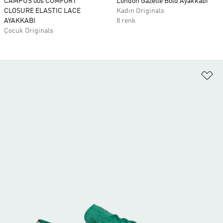
CAMPUS 00s COMFORT
London Gazelle Bold Ayakkabı
CLOSURE ELASTIC LACE
Kadın Originals
AYAKKABI
8 renk
Çocuk Originals
Fa