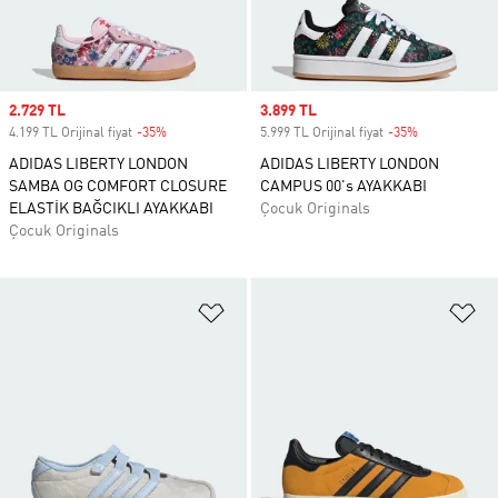
Sale price
2.729 TL
Sale price
3.899 TL
4.199 TL Orijinal fiyat
-35%
Discount
5.999 TL Orijinal fiyat
-35%
Discount
ADIDAS LIBERTY LONDON
ADIDAS LIBERTY LONDON
SAMBA OG COMFORT CLOSURE
CAMPUS 00's AYAKKABI
ELASTİK BAĞCIKLI AYAKKABI
Çocuk Originals
Çocuk Originals
Favori Listesine Ekle
Fa