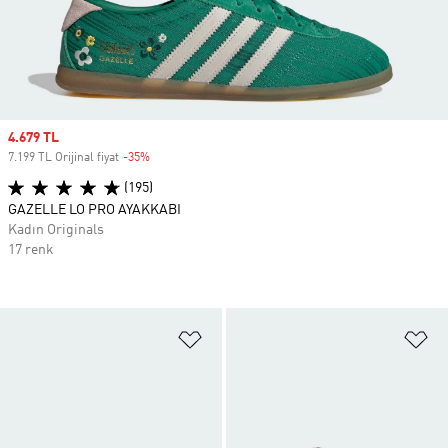
Sale price
4.679 TL
7.199 TL Orijinal fiyat
-35%
Discount
(195)
GAZELLE LO PRO AYAKKABI
Kadın Originals
17 renk
Favori Listesine Ekle
Fa