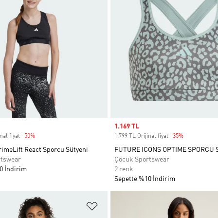
Sale price
1.169 TL
nal fiyat
-50%
Discount
1.799 TL Orijinal fiyat
-35%
Discount
imeLift React Sporcu Sütyeni
FUTURE ICONS OPTIME SPORCU 
rtswear
Çocuk Sportswear
0 İndirim
2 renk
Sepette %10 İndirim
ne Ekle
Favori Listesine Ekle