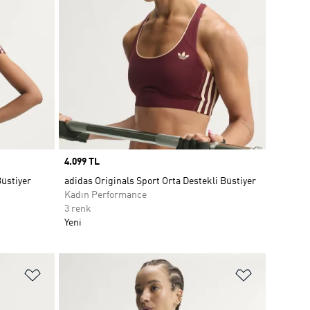
Price
4.099 TL
Büstiyer
adidas Originals Sport Orta Destekli Büstiyer
Kadın Performance
3 renk
Yeni
Favori Listesine Ekle
Favori List