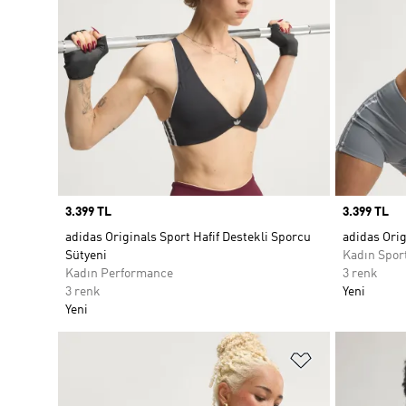
Price
3.399 TL
Price
3.399 TL
adidas Originals Sport Hafif Destekli Sporcu
adidas Orig
Sütyeni
Kadın Spor
Kadın Performance
3 renk
3 renk
Yeni
Yeni
Favori Listesi