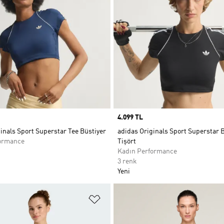
Price
4.099 TL
inals Sport Superstar Tee Büstiyer
adidas Originals Sport Superstar 
ormance
Tişört
Kadın Performance
3 renk
Yeni
ne Ekle
Favori Listesine Ekle