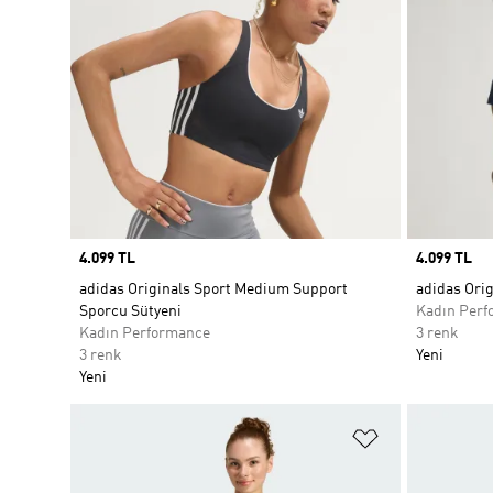
Price
4.099 TL
Price
4.099 TL
adidas Originals Sport Medium Support
adidas Orig
Sporcu Sütyeni
Kadın Perf
Kadın Performance
3 renk
3 renk
Yeni
Yeni
Favori Listesi