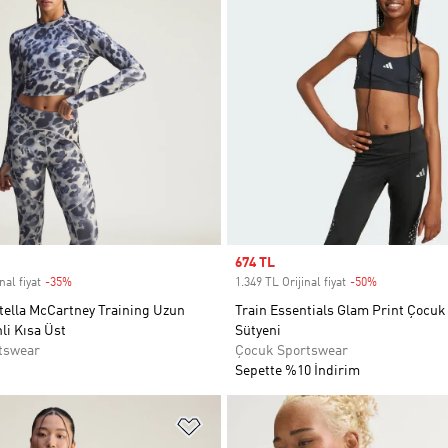
Sale price
674 TL
nal fiyat
-35%
Discount
1.349 TL Orijinal fiyat
-50%
Discount
tella McCartney Training Uzun
Train Essentials Glam Print Çocuk
li Kısa Üst
Sütyeni
tswear
Çocuk Sportswear
Sepette %10 İndirim
ne Ekle
Favori Listesine Ekle