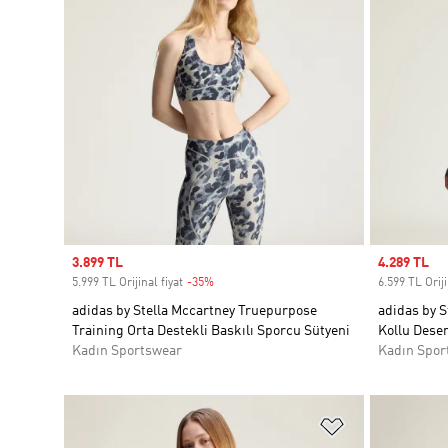
Sale price
3.899 TL
Sale price
4.289 TL
5.999 TL Orijinal fiyat
-35%
Discount
6.599 TL Oriji
adidas by Stella Mccartney Truepurpose
adidas by S
Training Orta Destekli Baskılı Sporcu Sütyeni
Kollu Desen
Kadın Sportswear
Kadın Spor
Favori Listesi