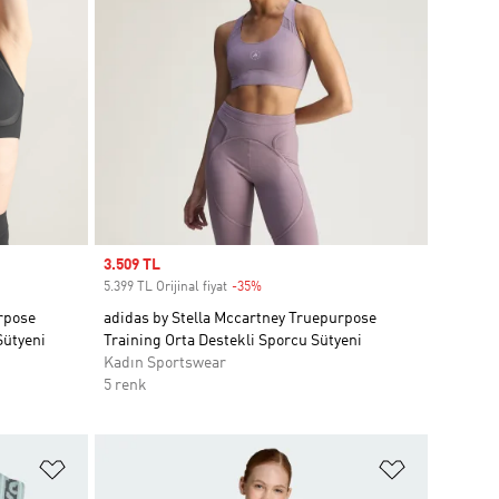
Sale price
3.509 TL
5.399 TL Orijinal fiyat
-35%
Discount
rpose
adidas by Stella Mccartney Truepurpose
Sütyeni
Training Orta Destekli Sporcu Sütyeni
Kadın Sportswear
5 renk
Favori Listesine Ekle
Favori List