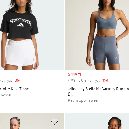
Sale price
3.119 TL
nal fiyat
-50%
Discount
4.799 TL Orijinal fiyat
-35%
Discount
rtnite Kısa Tişört
adidas by Stella McCartney Runnin
tswear
Üst
Kadın Sportswear
ne Ekle
Favori Listesine Ekle