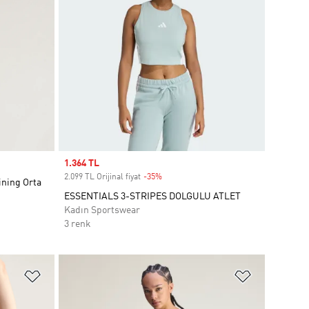
Sale price
1.364 TL
2.099 TL Orijinal fiyat
-35%
Discount
ining Orta
ESSENTIALS 3-STRIPES DOLGULU ATLET
Kadın Sportswear
3 renk
Favori Listesine Ekle
Favori List