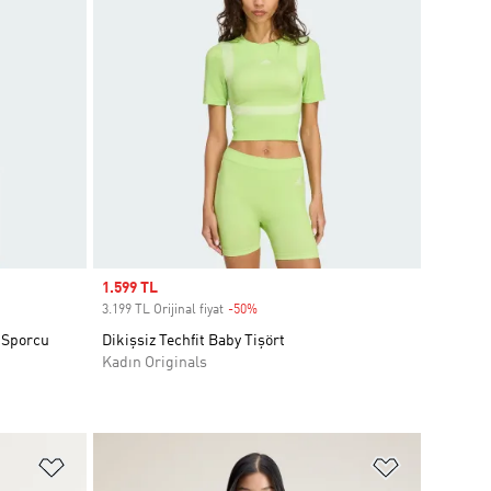
Sale price
1.599 TL
3.199 TL Orijinal fiyat
-50%
Discount
 Sporcu
Dikişsiz Techfit Baby Tişört
Kadın Originals
Favori Listesine Ekle
Favori List