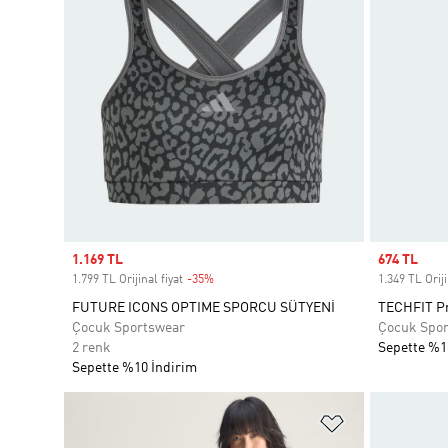
Sale price
1.169 TL
Sale price
674 TL
1.799 TL Orijinal fiyat
-35%
Discount
1.349 TL Oriji
FUTURE ICONS OPTIME SPORCU SÜTYENİ
TECHFIT Pr
Çocuk Sportswear
Çocuk Spo
2 renk
Sepette %1
Sepette %10 İndirim
Favori Listesi