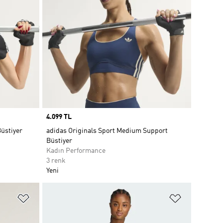
Price
4.099 TL
Büstiyer
adidas Originals Sport Medium Support
Büstiyer
Kadın Performance
3 renk
Yeni
Favori Listesine Ekle
Favori List