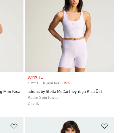
Sale price
3.119 TL
4.799 TL Orijinal fiyat
-35%
Discount
g Mini Kısa
adidas by Stella McCartney Yoga Kısa Üst
Kadın Sportswear
2 renk
Favori Listesine Ekle
Favori List