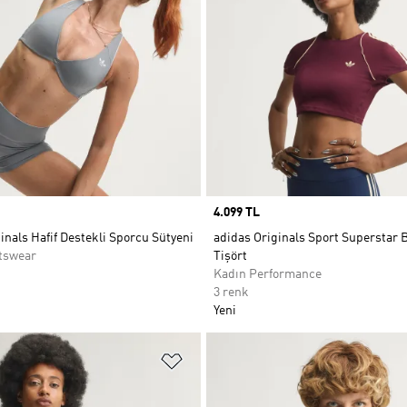
Price
4.099 TL
inals Hafif Destekli Sporcu Sütyeni
adidas Originals Sport Superstar 
tswear
Tişört
Kadın Performance
3 renk
Yeni
ne Ekle
Favori Listesine Ekle