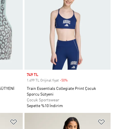
Sale price
749 TL
1.499 TL Orijinal fiyat
-50%
Discount
SÜTYENİ
Train Essentials Collegiate Print Çocuk
Sporcu Sütyeni
Çocuk Sportswear
Sepette %10 İndirim
Favori Listesine Ekle
Favori List