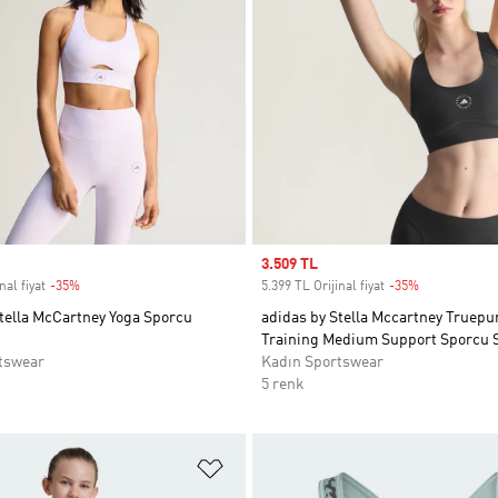
Sale price
3.509 TL
nal fiyat
-35%
Discount
5.399 TL Orijinal fiyat
-35%
Discount
tella McCartney Yoga Sporcu
adidas by Stella Mccartney Truepu
Training Medium Support Sporcu 
tswear
Kadın Sportswear
5 renk
ne Ekle
Favori Listesine Ekle