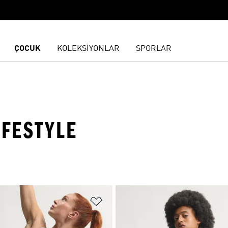
ÇOCUK
KOLEKSİYONLAR
SPORLAR
IFESTYLE
ne Ekle
Favori Listesine Ekle