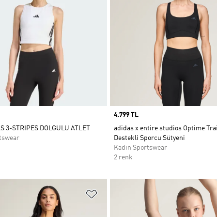
Price
4.799 TL
S 3-STRIPES DOLGULU ATLET
adidas x entire studios Optime Tra
tswear
Destekli Sporcu Sütyeni
Kadın Sportswear
2 renk
ne Ekle
Favori Listesine Ekle