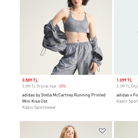
Sale price
3.509 TL
Sale price
1.099 TL
5.399 TL Orijinal fiyat
-35%
Discount
2.199 TL Oriji
adidas by Stella McCartney Running Printed
adidas x Fo
Mini Kısa Üst
Kadın Spor
Kadın Sportswear
Favori Listesi