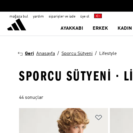
mağaza bul
yardım
siparişler ve iade
üye ol
AYAKKABI
ERKEK
KADIN
Geri
Anasayfa
Sporcu Sütyeni
Lifestyle
SPORCU SÜTYENI · L
44 sonuçlar
Favori Listesi