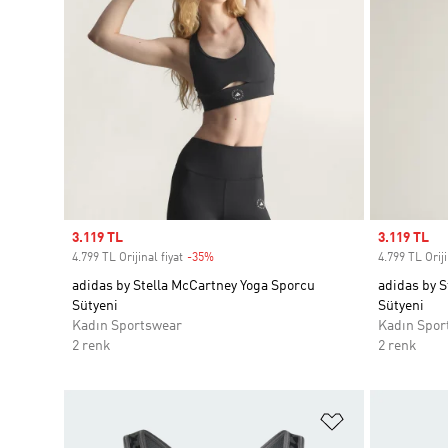
Sale price
3.119 TL
Sale price
3.119 TL
4.799 TL Orijinal fiyat
-35%
Discount
4.799 TL Oriji
adidas by Stella McCartney Yoga Sporcu
adidas by S
Sütyeni
Sütyeni
Kadın Sportswear
Kadın Spor
2 renk
2 renk
Favori Listesi