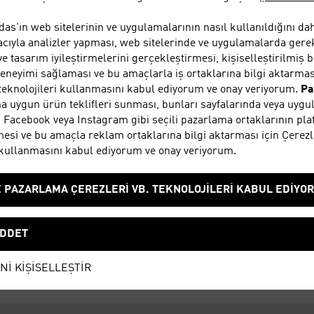
00 - 22:00
Yenimahal
das'ın web sitelerinin ve uygulamalarının nasıl kullanıldığını dah
00 - 22:00
Ankara
ıyla analizler yapması, web sitelerinde ve uygulamalarda gerekl
00 - 22:00
06105
 tasarım iyileştirmelerini gerçekleştirmesi, kişiselleştirilmiş 
00 - 22:00
Türkiye
deneyimi sağlaması ve bu amaçlarla iş ortaklarına bilgi aktarmas
00 - 22:00
 teknolojileri kullanmasını kabul ediyorum ve onay veriyorum.
Pa
00 - 22:00
+90 312 
na uygun ürün teklifleri sunması, bunları sayfalarında veya uyg
, Facebook veya Instagram gibi seçili pazarlama ortaklarının pl
esi ve bu amaçla reklam ortaklarına bilgi aktarması için Çerezl
Yol tarifi
i kullanmasını kabul ediyorum ve onay veriyorum.
E PAZARLAMA ÇEREZLERİ VB. TEKNOLOJİLERİ KABUL EDİYO
Gift cards
DDET
Nİ KİŞİSELLEŞTİR