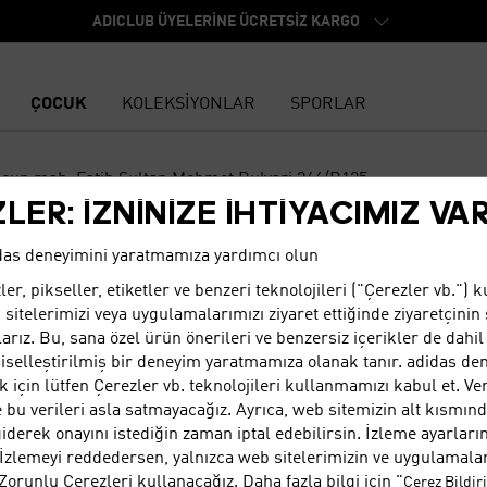
ADICLUB ÜYELERİNE ÜCRETSİZ KARGO
ÇOCUK
KOLEKSİYONLAR
SPORLAR
cun mah. Fatih Sultan Mehmet Bulvari 244/B125
LER: İZNİNİZE İHTİYACIMIZ VA
idas deneyimini yaratmamıza yardımcı olun
ler, pikseller, etiketler ve benzeri teknolojileri ("Çerezler vb.") k
 ANKARA, ACITY AVM
sitelerimizi veya uygulamalarımızı ziyaret ettiğinde ziyaretçinin
rız. Bu, sana özel ürün önerileri ve benzersiz içerikler de dahi
şiselleştirilmiş bir deneyim yaratmamıza olanak tanır. adidas de
k için lütfen Çerezler vb. teknolojileri kullanmamızı kabul et. Ver
 bu verileri asla satmayacağız. Ayrıca, web sitemizin alt kısmın
iderek onayını istediğin zaman iptal edebilirsin. İzleme ayarların
. İzlemeyi reddedersen, yalnızca web sitelerimizin ve uygulamala
n Zorunlu Çerezleri kullanacağız. Daha fazla bilgi için "
00 - 22:00
Çerez Bildir
Macun ma