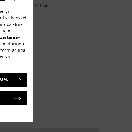
le, Acity, Ground Floor
a iyi
i ve işlevsel
bir göz atma
ı için
zarlama
-
374 4747
ulamalarında
atformlarında
er vb.
 al
RUM.