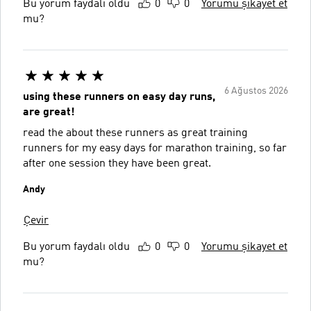
Bu yorum faydalı oldu
0
0
Yorumu şikayet et
mu?
6 Ağustos 2026
using these runners on easy day runs,
are great!
read the about these runners as great training
runners for my easy days for marathon training, so far
after one session they have been great.
Andy
Çevir
Bu yorum faydalı oldu
0
0
Yorumu şikayet et
mu?