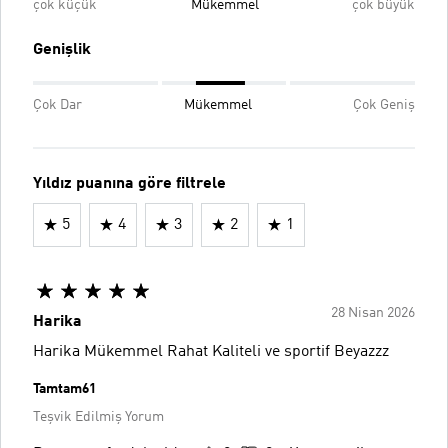
çok küçük
Mükemmel
çok büyük
Genişlik
Çok Dar
Mükemmel
Çok Geniş
Yıldız puanına göre filtrele
5
4
3
2
1
28 Nisan 2026
Harika
Harika Mükemmel Rahat Kaliteli ve sportif Beyazzz
Tamtam61
Teşvik Edilmiş Yorum