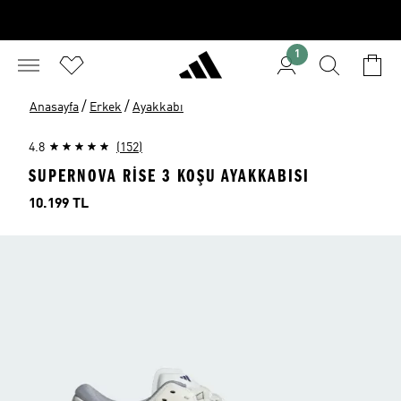
1
/
/
Anasayfa
Erkek
Ayakkabı
4.8
(152)
SUPERNOVA RISE 3 KOŞU AYAKKABISI
Fiyat
10.199 TL