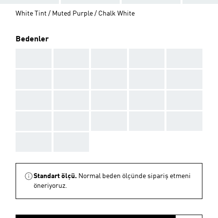
White Tint / Muted Purple / Chalk White
Bedenler
AAA
AAA
AAA
AAA
AAA
AAA
AAA
AAA
AAA
AAA
AAA
AAA
AAA
AAA
AAA
AAA
AAA
AAA
AAA
AAA
AAA
AAA
Standart ölçü.
Normal beden ölçünde sipariş etmeni
öneriyoruz.