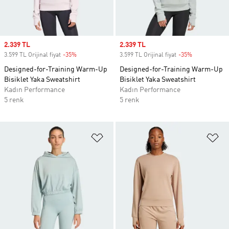
Sale price
2.339 TL
Sale price
2.339 TL
3.599 TL Orijinal fiyat
-35%
Discount
3.599 TL Orijinal fiyat
-35%
Discount
Designed-for-Training Warm-Up
Designed-for-Training Warm-Up
Bisiklet Yaka Sweatshirt
Bisiklet Yaka Sweatshirt
Kadın Performance
Kadın Performance
5 renk
5 renk
Favori Listesine Ekle
Fa