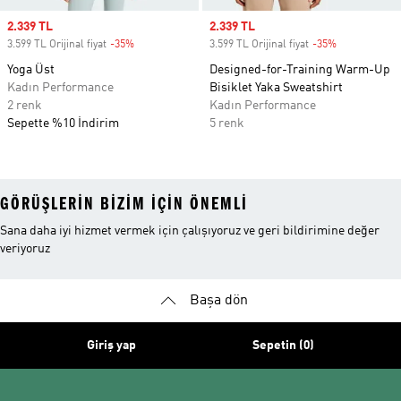
Sale price
2.339 TL
Sale price
2.339 TL
3.599 TL Orijinal fiyat
-35%
Discount
3.599 TL Orijinal fiyat
-35%
Discount
Yoga Üst
Designed-for-Training Warm-Up
Kadın Performance
Bisiklet Yaka Sweatshirt
2 renk
Kadın Performance
Sepette %10 İndirim
5 renk
GÖRÜŞLERIN BIZIM IÇIN ÖNEMLI
Sana daha iyi hizmet vermek için çalışıyoruz ve geri bildirimine değer
veriyoruz
Başa dön
Giriş yap
Sepetin (0)