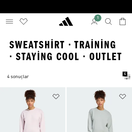
1
SWEATSHIRT · TRAINING
· STAYING COOL · OUTLET
4
4 sonuçlar
Favori Listesine Ekle
Fa