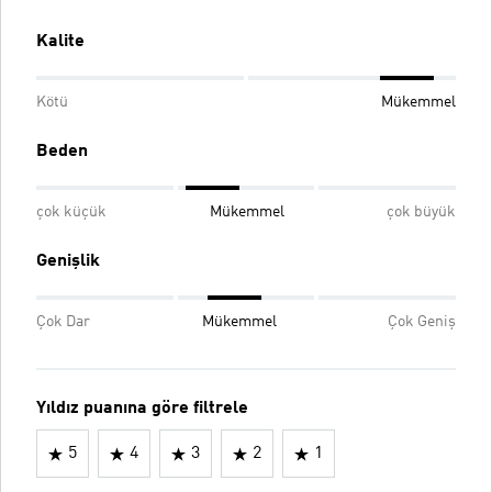
Kalite
Kötü
Mükemmel
Beden
çok küçük
Mükemmel
çok büyük
Genişlik
Çok Dar
Mükemmel
Çok Geniş
Yıldız puanına göre filtrele
5
4
3
2
1