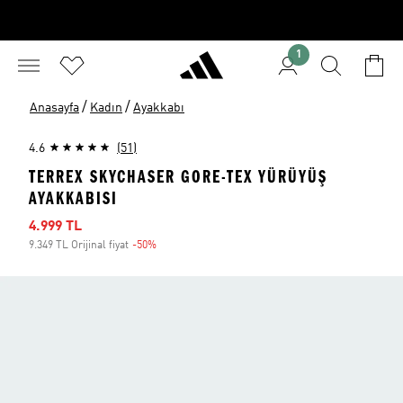
1
/
/
Anasayfa
Kadın
Ayakkabı
4.6
(51)
TERREX SKYCHASER GORE-TEX YÜRÜYÜŞ
AYAKKABISI
İndirimli fiyat
4.999 TL
9.349 TL Orijinal fiyat
-50%
İndirim