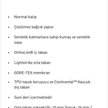
Normal kalıp
Çözülmez bağcık yapısı
Sentetik katmanlara sahip kumaş ve sentetik
saya
OrthoLite® iç taban
Lightstrike orta taban
GORE-TEX membran
TPU topuk koruyucu ve Continental™ Kauçuk
dış taban
Suni deri içermektedir
Orta taban yüksekliği: 10 mm (topuk: 26 mm /