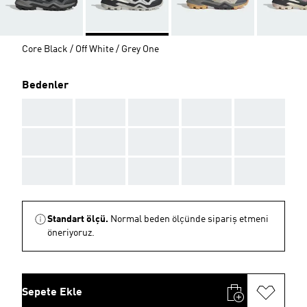
Core Black / Off White / Grey One
Bedenler
AAA
AAA
AAA
AAA
AAA
AAA
AAA
AAA
AAA
AAA
AAA
AAA
AAA
AAA
AAA
Standart ölçü.
Normal beden ölçünde sipariş etmeni
öneriyoruz.
Sepete Ekle