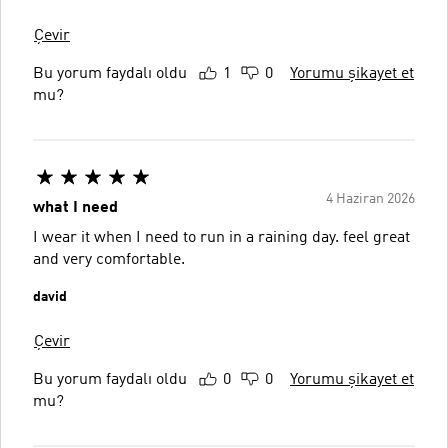
Çevir
Bu yorum faydalı oldu
1
0
Yorumu şikayet et
mu?
4 Haziran 2026
what I need
I wear it when I need to run in a raining day. feel great
and very comfortable.
david
Çevir
Bu yorum faydalı oldu
0
0
Yorumu şikayet et
mu?