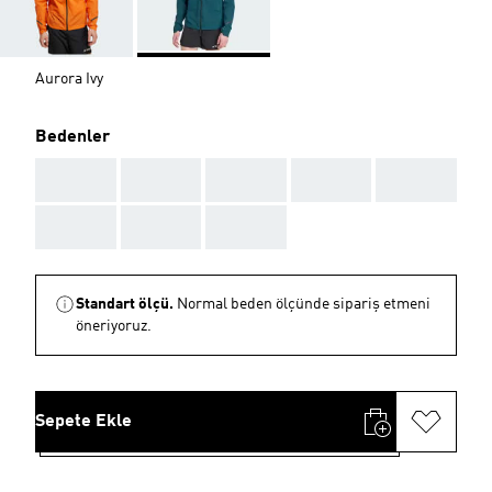
Aurora Ivy
Bedenler
AAA
AAA
AAA
AAA
AAA
AAA
AAA
AAA
Standart ölçü.
Normal beden ölçünde sipariş etmeni
öneriyoruz.
Sepete Ekle