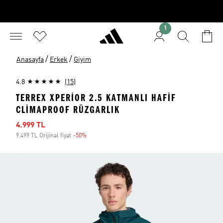
1
/
/
Anasayfa
Erkek
Giyim
4.8
(15)
TERREX XPERIOR 2.5 KATMANLI HAFIF
CLIMAPROOF RÜZGARLIK
İndirimli fiyat
4.999 TL
9.499 TL Orijinal fiyat
-50%
İndirim