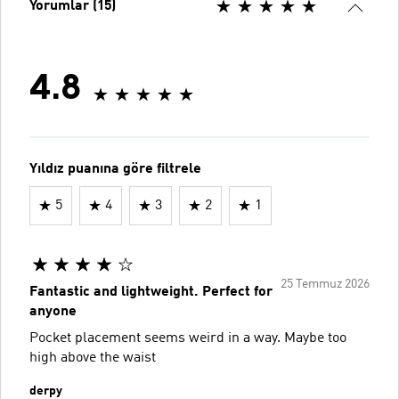
Yorumlar (15)
4.8
Yıldız puanına göre filtrele
5
4
3
2
1
25 Temmuz 2026
Fantastic and lightweight. Perfect for
anyone
Pocket placement seems weird in a way. Maybe too
high above the waist
derpy