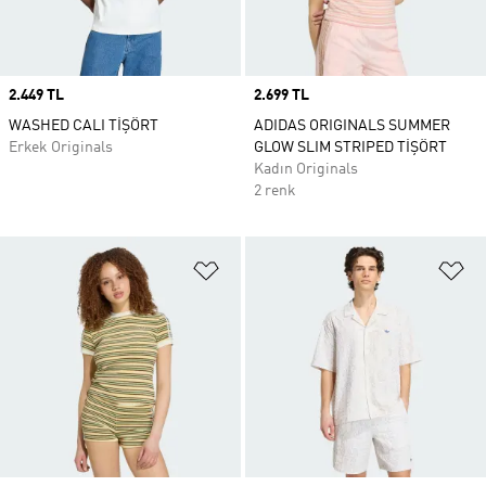
Price
2.449 TL
Price
2.699 TL
WASHED CALI TİŞÖRT
ADIDAS ORIGINALS SUMMER
Erkek Originals
GLOW SLIM STRIPED TİŞÖRT
Kadın Originals
2 renk
Favori Listesine Ekle
Fa