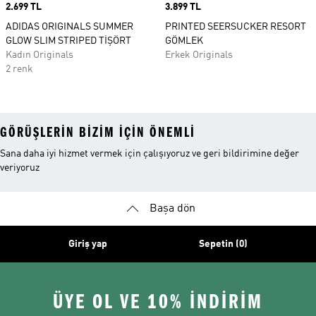
Price
2.699 TL
Price
3.899 TL
ADIDAS ORIGINALS SUMMER
PRINTED SEERSUCKER RESORT
GLOW SLIM STRIPED TİŞÖRT
GÖMLEK
Kadın Originals
Erkek Originals
2 renk
GÖRÜŞLERIN BIZIM IÇIN ÖNEMLI
Sana daha iyi hizmet vermek için çalışıyoruz ve geri bildirimine değer
veriyoruz
Başa dön
Giriş yap
Sepetin (0)
ÜYE OL VE 10% İNDİRİM