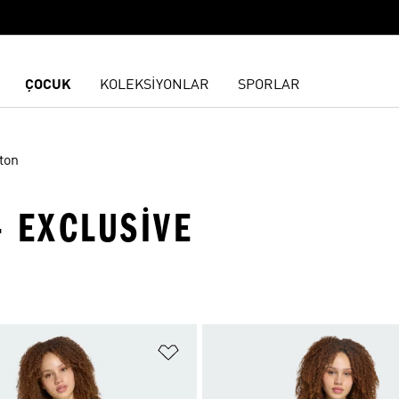
ÇOCUK
KOLEKSİYONLAR
SPORLAR
ton
- EXCLUSIVE
ne Ekle
Favori Listesine Ekle