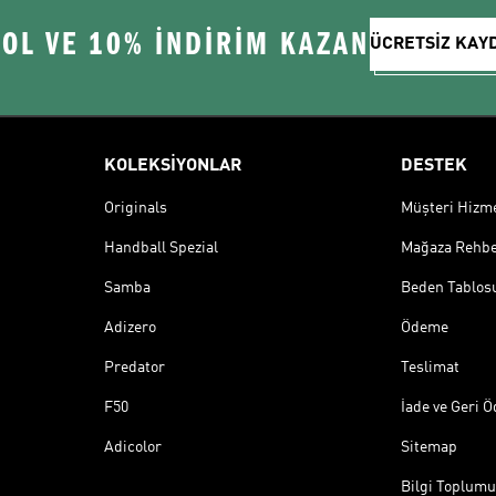
 OL VE 10% İNDİRİM KAZAN
ÜCRETSİZ KAY
KOLEKSİYONLAR
DESTEK
Originals
Müşteri Hizmet
Handball Spezial
Mağaza Rehbe
Samba
Beden Tablos
Adizero
Ödeme
Predator
Teslimat
F50
İade ve Geri 
Adicolor
Sitemap
Bilgi Toplumu