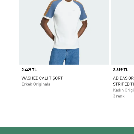
Price
2.449 TL
Price
2.699 TL
WASHED CALI TİŞÖRT
ADIDAS OR
Erkek Originals
STRIPED T
Kadın Origi
3 renk