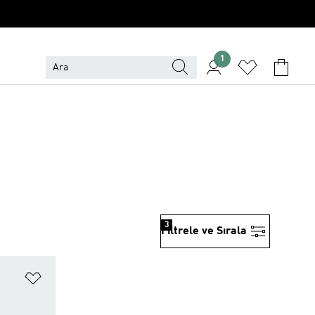
1
3
Filtrele ve Sırala
Favori Listesine Ekle