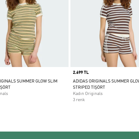
Price
2.699 TL
IGINALS SUMMER GLOW SLIM
ADIDAS ORIGINALS SUMMER GLO
İŞÖRT
STRIPED TİŞÖRT
nals
Kadın Originals
3 renk