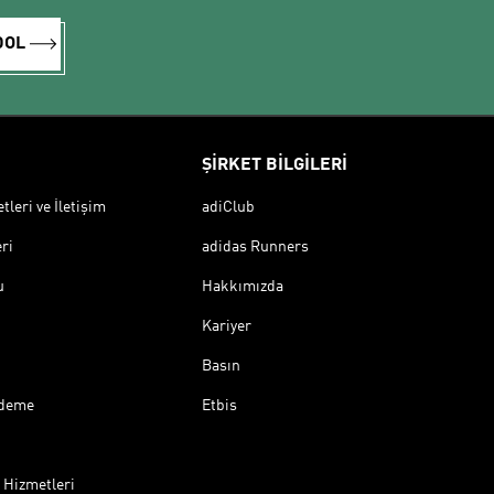
DOL
ŞİRKET BİLGİLERİ
leri ve İletişim
adiClub
ri
adidas Runners
u
Hakkımızda
Kariyer
Basın
Ödeme
Etbis
 Hizmetleri