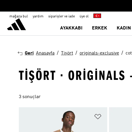
mağaza bul
yardım
siparişler ve iade
üye ol
AYAKKABI
ERKEK
KADIN
Geri
Anasayfa
Tişört
originals-exclusive
cot
TIŞÖRT · ORIGINALS 
3 sonuçlar
Favori Listesi