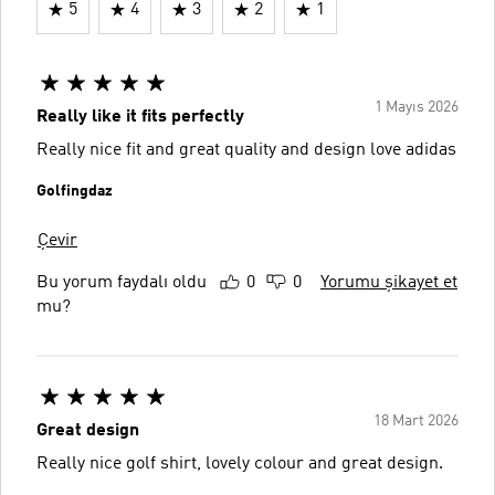
5
4
3
2
1
1 Mayıs 2026
Really like it fits perfectly
Really nice fit and great quality and design love adidas
Golfingdaz
Çevir
Bu yorum faydalı oldu
0
0
Yorumu şikayet et
mu?
18 Mart 2026
Great design
Really nice golf shirt, lovely colour and great design.