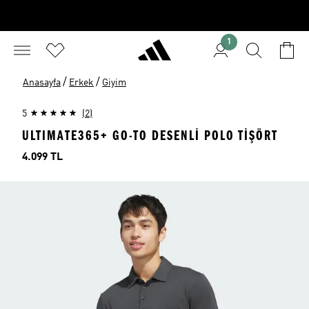
1
/
/
Anasayfa
Erkek
Giyim
5
(2)
ULTIMATE365+ GO-TO DESENLİ POLO TİŞÖRT
Fiyat
4.099 TL