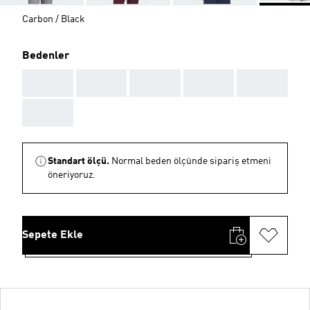
Carbon / Black
Bedenler
AAA
AAA
AAA
AAA
AAA
AAA
Standart ölçü.
Normal beden ölçünde sipariş etmeni
öneriyoruz.
Sepete Ekle