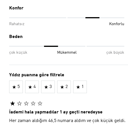
Konfor
Rahatsız
Konforlu
Beden
çok küçük
Mükemmel
çok büyük
Yıldız puanına göre filtrele
5
4
3
2
1
İademi hala yapmadılar 1 ay geçti neredeyse
Her zaman aldığım 46,5 numara aldım ve çok küçük geldi.