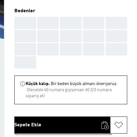
Bedenler
AAA
AAA
AAA
AAA
AAA
AAA
AAA
AAA
AAA
AAA
AAA
AAA
AAA
AAA
AAA
AAA
Küçük kalıp.
Bir beden büyük almanı öneriyoruz.
(Genelde 40 numara giyiyorsan 40 2/3 numara
sipariş et)
Sepete Ekle