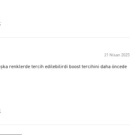
t
21 Nisan 2025
aşka renklerde tercih edilebilirdi boost tercihini daha öncede
t