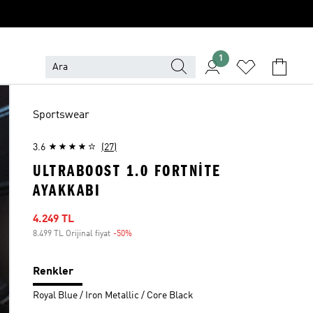
1
Sportswear
3.6
(27)
ULTRABOOST 1.0 FORTNITE
AYAKKABI
İndirimli fiyat
4.249 TL
8.499 TL Orijinal fiyat
-50%
İndirim
Renkler
Royal Blue / Iron Metallic / Core Black