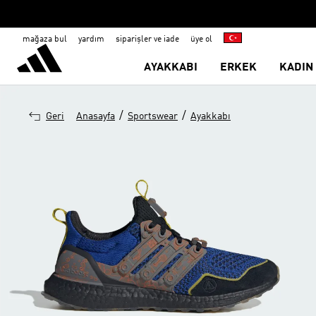
mağaza bul
yardım
siparişler ve iade
üye ol
AYAKKABI
ERKEK
KADIN
/
/
Geri
Anasayfa
Sportswear
Ayakkabı