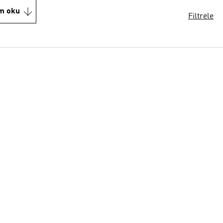
m oku
Filtrele