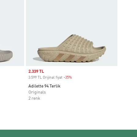
Sale price
2.339 TL
3.599 TL Orijinal fiyat
-35%
Discount
Adilette 94 Terlik
Originals
2 renk