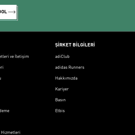
DOL
ŞİRKET BİLGİLERİ
leri ve İletişim
adiClub
ri
adidas Runners
u
Hakkımızda
Kariyer
Basın
Ödeme
Etbis
 Hizmetleri