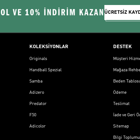
 OL VE 10% İNDİRİM KAZAN
ÜCRETSİZ KAY
KOLEKSİYONLAR
DESTEK
Originals
Müşteri Hizmet
Handball Spezial
Mağaza Rehbe
Samba
Beden Tablos
Adizero
Ödeme
Predator
Teslimat
F50
İade ve Geri 
Adicolor
Sitemap
Bilgi Toplumu