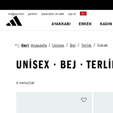
mağaza bul
yardım
siparişler ve iade
üye ol
AYAKKABI
ERKEK
KADIN
Geri
Anasayfa
Unisex
Bej
Terlik
Sokak
UNISEX · BEJ · TERL
4 sonuçlar
Favori Listesi