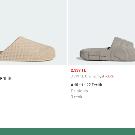
Sale price
2.339 TL
3.599 TL Orijinal fiyat
-35%
Discount
ERLİK
Adilette 22 Terlik
Originals
3 renk