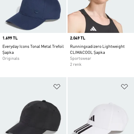
Price
1.699 TL
Price
2.049 TL
Everyday Icons Tonal Metal Trefoil
Runningxadizero Lightweight
Şapka
CLIMACOOL Şapka
Originals
Sportswear
2 renk
Favori Listesine Ekle
Fa