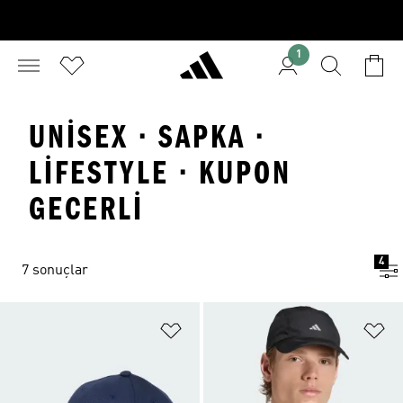
1
UNISEX · SAPKA ·
LIFESTYLE · KUPON
GECERLI
4
7 sonuçlar
Favori Listesine Ekle
Fa