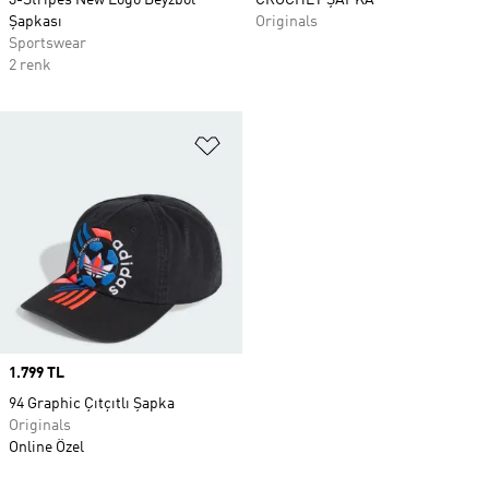
3-Stripes New Logo Beyzbol
CROCHET ŞAPKA
Şapkası
Originals
Sportswear
2 renk
Favori Listesine Ekle
Price
1.799 TL
94 Graphic Çıtçıtlı Şapka
Originals
Online Özel