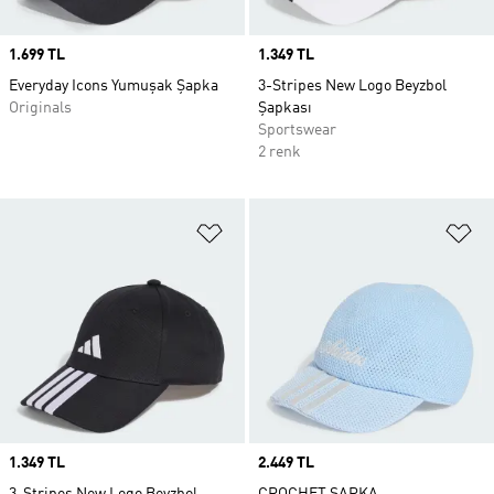
Price
1.699 TL
Price
1.349 TL
Everyday Icons Yumuşak Şapka
3-Stripes New Logo Beyzbol
Originals
Şapkası
Sportswear
2 renk
Favori Listesine Ekle
Fa
Price
1.349 TL
Price
2.449 TL