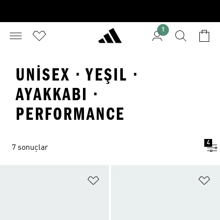
1
UNISEX · YEŞIL ·
AYAKKABI ·
PERFORMANCE
4
7 sonuçlar
Favori Listesine Ekle
Fa