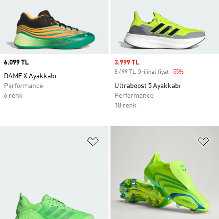
Price
6.099 TL
Sale price
3.999 TL
8.499 TL Orijinal fiyat
-55%
Discount
DAME X Ayakkabı
Performance
Ultraboost 5 Ayakkabı
6 renk
Performance
18 renk
Favori Listesine Ekle
Fa