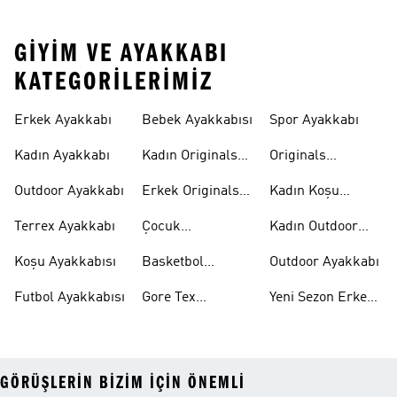
GIYIM VE AYAKKABI
KATEGORILERIMIZ
Erkek Ayakkabı
Bebek Ayakkabısı
Spor Ayakkabı
Kadın Ayakkabı
Kadın Originals
Originals
Ayakkabı
Ayakkabi
Outdoor Ayakkabı
Erkek Originals
Kadın Koşu
Ayakkabı
Ayakkabısı
Terrex Ayakkabı
Çocuk
Kadın Outdoor
Ayakkabıları
Ayakkabı
Koşu Ayakkabısı
Basketbol
Outdoor Ayakkabı
Ayakkabısı
Futbol Ayakkabısı
Gore Tex
Yeni Sezon Erkek
Ayakkabı
Ayakkabı
GÖRÜŞLERIN BIZIM IÇIN ÖNEMLI