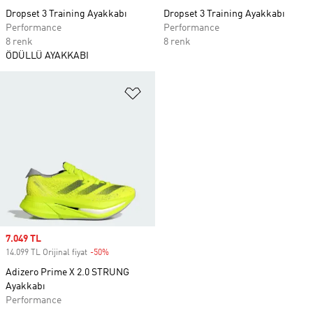
Dropset 3 Training Ayakkabı
Dropset 3 Training Ayakkabı
Performance
Performance
8 renk
8 renk
ÖDÜLLÜ AYAKKABI
Favori Listesine Ekle
Sale price
7.049 TL
14.099 TL Orijinal fiyat
-50%
Discount
Adizero Prime X 2.0 STRUNG
Ayakkabı
Performance