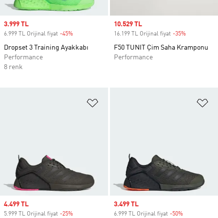
Sale price
3.999 TL
Sale price
10.529 TL
6.999 TL Orijinal fiyat
-45%
Discount
16.199 TL Orijinal fiyat
-35%
Discount
Dropset 3 Training Ayakkabı
F50 TUNIT Çim Saha Kramponu
Performance
Performance
8 renk
Favori Listesine Ekle
Fa
Sale price
4.499 TL
Sale price
3.499 TL
5.999 TL Orijinal fiyat
-25%
Discount
6.999 TL Orijinal fiyat
-50%
Discount