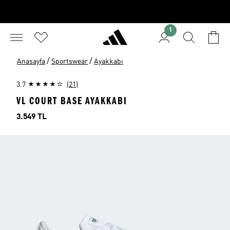
1
/
/
Anasayfa
Sportswear
Ayakkabı
3.7
(21)
VL COURT BASE AYAKKABI
Fiyat
3.549 TL