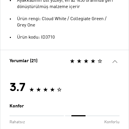
Ayakkabının üst yüzeyi, en az %50 oranında geri
dönüştürülmüş malzeme içerir
Ürün rengi: Cloud White / Collegiate Green /
Grey One
Ürün kodu: ID3710
Yorumlar (21)
3.7
Konfor
Rahatsız
Konforlu