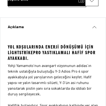
Açıklama
YOL KOŞULARINDA ENERJI DÖNÜŞÜMÜ IÇIN
LIGHTSTRIKEPRO YASTIKLAMALI HAFIF SPOR
AYAKKABI.
Yohji Yamamoto'nun avangart vizyonunun adidas'ın
teknik ustalığıyla buluştuğu Y-3 Adios Pro 4 spor
ayakkabıyla yol yarışlarının geleceğini keşfet. Hafif
yapısı ve yalın tasarımlı silüeti, Y-3'ün asi ruhunu
yansıtarak pistin yanı sıra sokaklarda da iddialı bir
duruş sergileyecek.
Hafiflik hızlandırır. Spor ayakkabının kalbinde yer alan