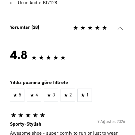
Ürün kodu: KI7128
Yorumlar (28)
4.8
Yıldız puanına göre filtrele
5
4
3
2
1
9 Ağustos 2026
Sporty-Stylish
Awesome shoe - super comfy to run or just to wear