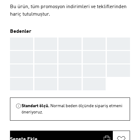
Bu ürün, tüm promosyon indirimleri ve tekliflerinden
hariç tutulmuştur.
Bedenler
AAA
AAA
AAA
AAA
AAA
AAA
AAA
AAA
AAA
AAA
AAA
AAA
AAA
AAA
AAA
AAA
AAA
AAA
AAA
Standart ölçü.
Normal beden ölçünde sipariş etmeni
öneriyoruz.
Sepete Ekle