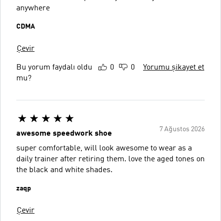
anywhere
CDMA
Çevir
Bu yorum faydalı oldu
0
0
Yorumu şikayet et
mu?
7 Ağustos 2026
awesome speedwork shoe
super comfortable, will look awesome to wear as a
daily trainer after retiring them. love the aged tones on
the black and white shades.
zaqp
Çevir