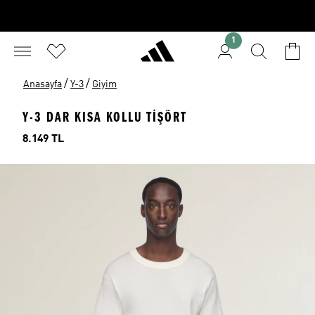
1
/
/
Anasayfa
Y-3
Giyim
Y-3 DAR KISA KOLLU TIŞÖRT
Fiyat
8.149 TL