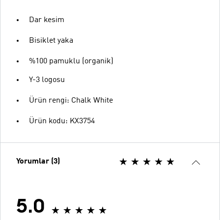
Dar kesim
Bisiklet yaka
%100 pamuklu (organik)
Y-3 logosu
Ürün rengi: Chalk White
Ürün kodu: KX3754
Yorumlar (3)
5.0