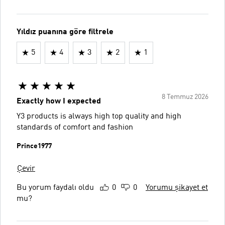
Yıldız puanına göre filtrele
5
4
3
2
1
8 Temmuz 2026
Exactly how I expected
Y3 products is always high top quality and high
standards of comfort and fashion
Prince1977
Çevir
Bu yorum faydalı oldu
0
0
Yorumu şikayet et
mu?