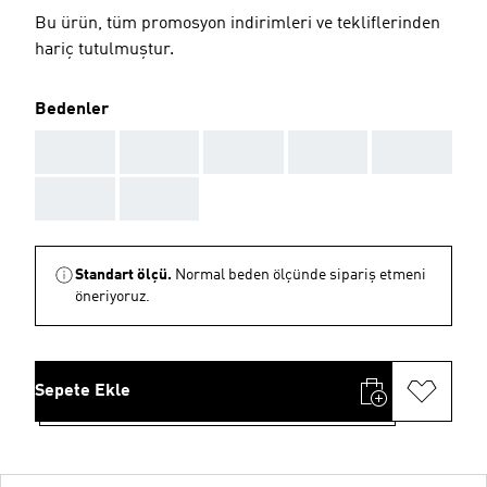
Bu ürün, tüm promosyon indirimleri ve tekliflerinden
hariç tutulmuştur.
Bedenler
AAA
AAA
AAA
AAA
AAA
AAA
AAA
Standart ölçü.
Normal beden ölçünde sipariş etmeni
öneriyoruz.
Sepete Ekle