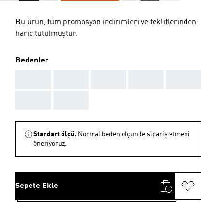
Bu ürün, tüm promosyon indirimleri ve tekliflerinden
hariç tutulmuştur.
Bedenler
AAA
AAA
AAA
AAA
AAA
AAA
AAA
Standart ölçü.
Normal beden ölçünde sipariş etmeni
öneriyoruz.
Sepete Ekle