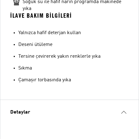
Soğuk su ile hafif narin programda makinede
yıka
İLAVE BAKIM BILGILERI
Yalnızca hafif deterjan kullan
Deseni ütüleme
Tersine çevirerek yakın renklerle yıka
Sıkma
Çamaşır torbasında yıka
Detaylar