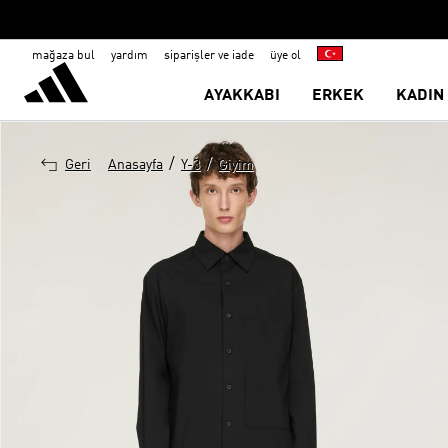
mağaza bul
yardım
siparişler ve iade
üye ol
AYAKKABI
ERKEK
KADIN
/
/
Geri
Anasayfa
Y-3
Giyim