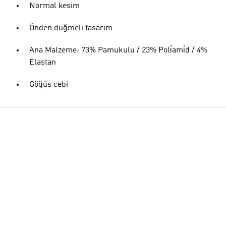
Normal kesim
Önden düğmeli tasarım
Ana Malzeme: 73% Pamukulu / 23% Poli̇ami̇d / 4%
Elastan
Göğüs cebi