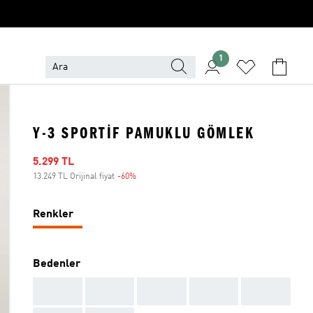
1
Y-3 SPORTIF PAMUKLU GÖMLEK
İndirimli fiyat
5.299 TL
13.249 TL Orijinal fiyat
-60%
İndirim
Renkler
Bedenler
AAA
AAA
AAA
AAA
AAA