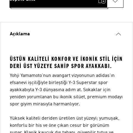
Açıklama
ÜSTÜN KALITELI KONFOR VE IKONIK STIL IÇIN
DERI ÜST YÜZEYE SAHIP SPOR AYAKKABI.
Yohji Yamamoto'nun avangart vizyonunun adidas'ın
efsanevi işçiliğiyle birleştiği Y-3 Superstar spor
ayakkabıyla Y-3 dünyasına adım at. Sokaklar için
yeniden yorumlanan bu ikonik silüet, premium modayı
spor giyim mirasıyla harmanlıyor.
Yüksek kaliteli deriden üretilen üst yüzeyi; yumuşak,
konforlu bir his ve öne çıkan cesur bir görünüm
sunar. Klasik kauçuk dış tabanı, güvenilir tutuş ve