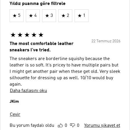
Yıldız puanına göre filtrele
5
4
3
2
1
22 Temmuz 2026
The most comfortable leather
sneakers I’ve tried.
The sneakers are borderline squishy because the
leather is so soft. It’s pricey to have multiple pairs but
I might get another pair when these get old. Very sleek
silhouette for dressing up as well. 10/10 would buy
again.
Daha fazlasını oku
JKim
Çevir
Bu yorum faydalı oldu
0
0
Yorumu şikayet et