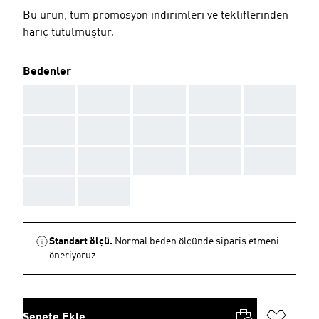
Bu ürün, tüm promosyon indirimleri ve tekliflerinden
hariç tutulmuştur.
Bedenler
AAA
AAA
AAA
AAA
AAA
AAA
AAA
AAA
AAA
AAA
AAA
AAA
AAA
AAA
AAA
AAA
AAA
Standart ölçü.
Normal beden ölçünde sipariş etmeni
öneriyoruz.
Sepete Ekle