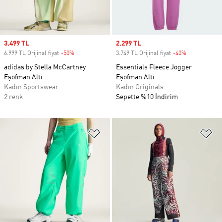
Sale price
3.499 TL
Sale price
2.299 TL
6.999 TL Orijinal fiyat
-50%
Discount
3.749 TL Orijinal fiyat
-40%
Discount
adidas by Stella McCartney
Essentials Fleece Jogger
Eşofman Altı
Eşofman Altı
Kadın Sportswear
Kadın Originals
2 renk
Sepette %10 İndirim
Favori Listesine Ekle
Fa