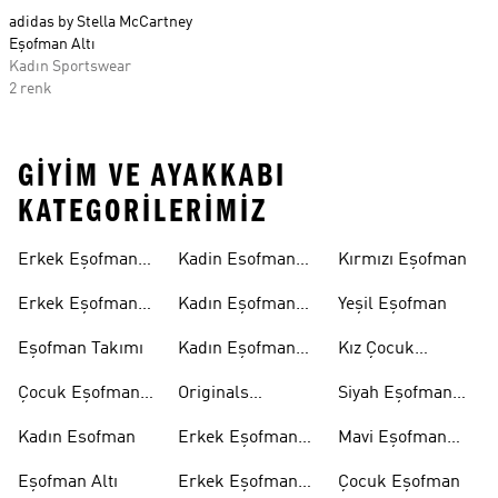
adidas by Stella McCartney
Eşofman Altı
Kadın Sportswear
2 renk
GIYIM VE AYAKKABI
KATEGORILERIMIZ
Erkek Eşofman
Kadin Esofman
Kırmızı Eşofman
Altı
Alti
Erkek Eşofman
Kadın Eşofman
Yeşil Eşofman
Takımı
Altı
Eşofman Takımı
Kadın Eşofman
Kız Çocuk
Takımı
Eşofman
Çocuk Eşofman
Originals
Siyah Eşofman
Takımı
Eşofman Takımı
Takımı
Kadın Esofman
Erkek Eşofman
Mavi Eşofman
Altı
Takımı
Eşofman Altı
Erkek Eşofman
Çocuk Eşofman