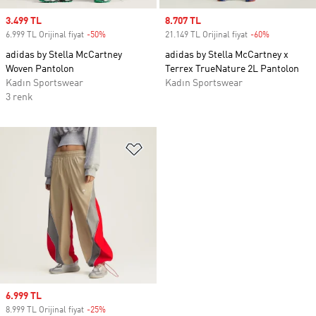
Sale price
3.499 TL
Sale price
8.707 TL
6.999 TL Orijinal fiyat
-50%
Discount
21.149 TL Orijinal fiyat
-60%
Discount
adidas by Stella McCartney
adidas by Stella McCartney x
Woven Pantolon
Terrex TrueNature 2L Pantolon
Kadın Sportswear
Kadın Sportswear
3 renk
Favori Listesine Ekle
Sale price
6.999 TL
8.999 TL Orijinal fiyat
-25%
Discount