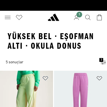
1
YÜKSEK BEL · EŞOFMAN
ALTI · OKULA DONUS
3
5 sonuçlar
Favori Listesine Ekle
Fa