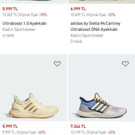
Sale price
5.999 TL
Sale price
6.999 TL
12.249 TL Orijinal fiyat
-55%
Discount
10.499 TL Orijinal fiyat
-35%
Discount
Ultraboost 1.0 Ayakkabı
adidas by Stella McCartney
Kadın Sportswear
Ultraboost DNA Ayakkabı
4 renk
Kadın Sportswear
3 renk
Favori Listesine Ekle
Fa
Sale price
5.999 TL
Sale price
7.244 TL
9.999 TL Orijinal fiyat
-40%
Discount
13.199 TL Orijinal fiyat
-45%
Discount