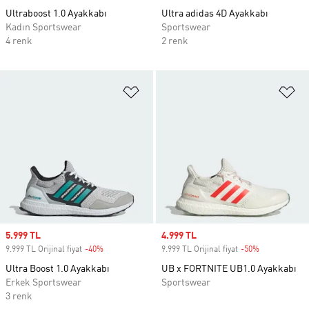
Ultraboost 1.0 Ayakkabı
Ultra adidas 4D Ayakkabı
Kadın Sportswear
Sportswear
4 renk
2 renk
Favori Listesine Ekle
Fa
Sale price
5.999 TL
Sale price
4.999 TL
9.999 TL Orijinal fiyat
-40%
Discount
9.999 TL Orijinal fiyat
-50%
Discount
Ultra Boost 1.0 Ayakkabı
UB x FORTNITE UB1.0 Ayakkabı
Erkek Sportswear
Sportswear
3 renk