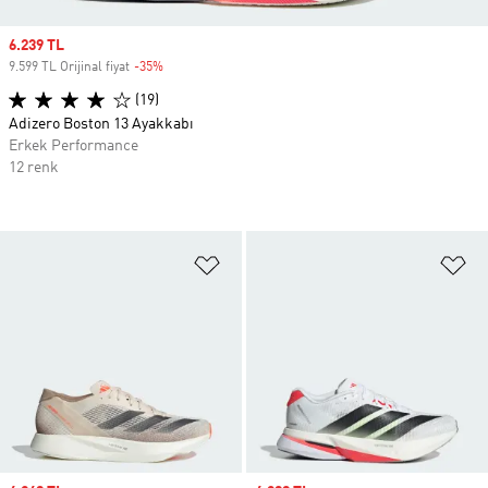
Sale price
6.239 TL
9.599 TL Orijinal fiyat
-35%
Discount
(19)
Adizero Boston 13 Ayakkabı
Erkek Performance
12 renk
Favori Listesine Ekle
Fa