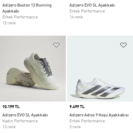
Adizero Boston 13 Running
Adizero EVO SL Ayakkabı
Ayakkabı
Erkek Performance
Erkek Performance
14 renk
12 renk
Favori Listesine Ekle
Fa
Price
10.199 TL
Price
9.499 TL
Adizero EVO SL Ayakkabı
Adizero Adios 9 Koşu Ayakkabısı
Kadın Performance
Erkek Performance
13 renk
5 renk