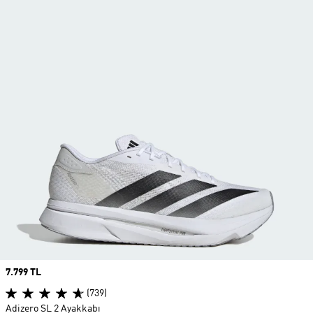
Price
7.799 TL
(739)
Adizero SL 2 Ayakkabı