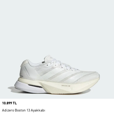
Price
10.899 TL
Adizero Boston 13 Ayakkabı