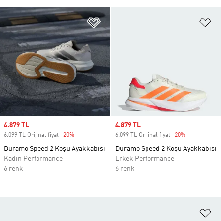
Favori Listesine Ekle
Fa
Sale price
4.879 TL
Sale price
4.879 TL
6.099 TL Orijinal fiyat
-20%
Discount
6.099 TL Orijinal fiyat
-20%
Discount
Duramo Speed 2 Koşu Ayakkabısı
Duramo Speed 2 Koşu Ayakkabısı
Kadın Performance
Erkek Performance
6 renk
6 renk
Fa