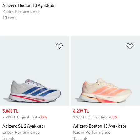
Adizero Boston 13 Ayakkabı
Kadın Performance
15 renk
Favori Listesine Ekle
Fa
Sale price
5.069 TL
Sale price
6.239 TL
7.799 TL Orijinal fiyat
-35%
Discount
9.599 TL Orijinal fiyat
-35%
Discount
Adizero SL 2 Ayakkabı
Adizero Boston 13 Ayakkabı
Erkek Performance
Kadın Performance
5 renk
15 renk