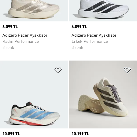
Price
6.099 TL
Price
6.099 TL
Adizero Pacer Ayakkabı
Adizero Pacer Ayakkabı
Kadın Performance
Erkek Performance
3 renk
3 renk
Favori Listesine Ekle
Fa
Price
10.899 TL
Price
10.199 TL