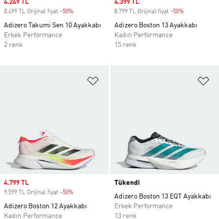
Sale price
4.249 TL
Sale price
4.399 TL
8.499 TL Orijinal fiyat
-50%
Discount
8.799 TL Orijinal fiyat
-50%
Discount
Adizero Takumi Sen 10 Ayakkabı
Adizero Boston 13 Ayakkabı
Erkek Performance
Kadın Performance
2 renk
15 renk
Favori Listesine Ekle
Fa
Sale price
4.799 TL
Tükendi
9.599 TL Orijinal fiyat
-50%
Discount
Adizero Boston 13 EQT Ayakkabı
Adizero Boston 12 Ayakkabı
Erkek Performance
Kadın Performance
13 renk