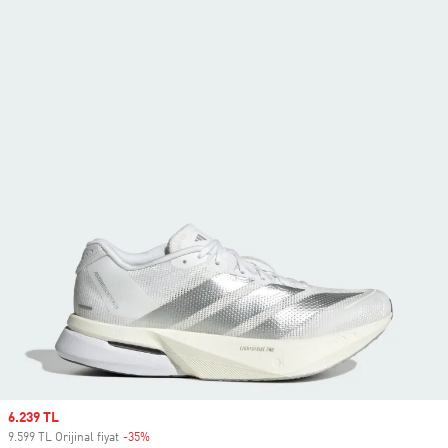
Sale price
6.239 TL
9.599 TL Orijinal fiyat
-35%
Discount