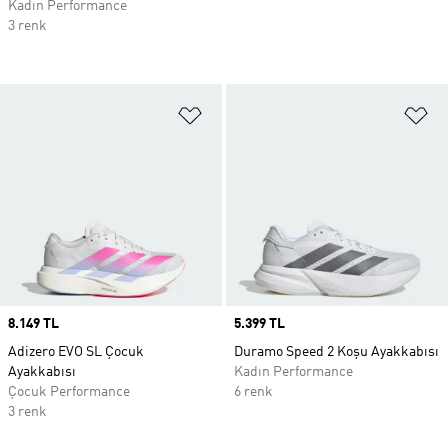
Kadın Performance
3 renk
Favori Listesine Ekle
Fa
Price
8.149 TL
Price
5.399 TL
Adizero EVO SL Çocuk
Duramo Speed 2 Koşu Ayakkabısı
Ayakkabısı
Kadın Performance
Çocuk Performance
6 renk
3 renk