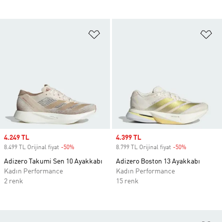
Favori Listesine Ekle
Fa
Sale price
4.249 TL
Sale price
4.399 TL
8.499 TL Orijinal fiyat
-50%
Discount
8.799 TL Orijinal fiyat
-50%
Discount
Adizero Takumi Sen 10 Ayakkabı
Adizero Boston 13 Ayakkabı
Kadın Performance
Kadın Performance
2 renk
15 renk