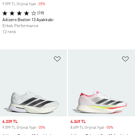
9.599 TL Orijinal fiyat
-35%
Discount
(19)
Adizero Boston 13 Ayakkabı
Erkek Performance
12 renk
Favori Listesine Ekle
Fa
Sale price
6.239 TL
Sale price
4.249 TL
9.599 TL Orijinal fiyat
-35%
Discount
8.499 TL Orijinal fiyat
-50%
Discount