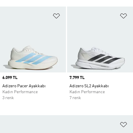
Favori Listesine Ekle
Fa
Price
6.099 TL
Price
7.799 TL
Adizero Pacer Ayakkabı
Adizero SL2 Ayakkabı
Kadın Performance
Kadın Performance
3 renk
7 renk
Fa