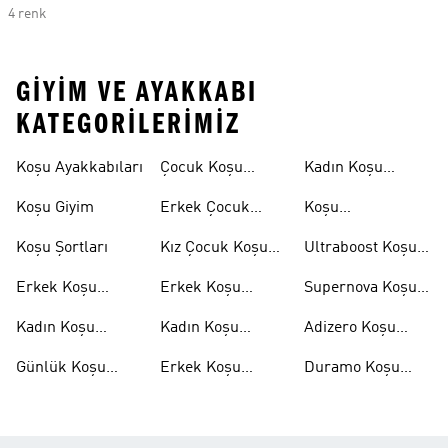
4 renk
GIYIM VE AYAKKABI
KATEGORILERIMIZ
Koşu Ayakkabıları
Çocuk Koşu
Kadın Koşu
Ayakkabıları
Şortları
Koşu Giyim
Erkek Çocuk
Koşu
Koşu Ayakkabıları
Aksesuarları
Koşu Şortları
Kız Çocuk Koşu
Ultraboost Koşu
Ayakkabıları
Ayakkabıları
Erkek Koşu
Erkek Koşu
Supernova Koşu
Ayakkabıları
Tişörtleri
Ayakkabıları
Kadın Koşu
Kadın Koşu
Adizero Koşu
Ayakkabıları
Tişörtleri
Ayakkabıları
Günlük Koşu
Erkek Koşu
Duramo Koşu
Ayakkabıları
Şortları
Ayakkabıları