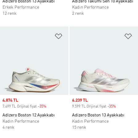
Adizero Boston 13 Ayakkabı
Adizero Takumi Sen 10 Ayakkabı
Erkek Performance
Kadın Performance
12 renk
2 renk
Favori Listesine Ekle
Fa
Sale price
4.874 TL
Sale price
6.239 TL
7.499 TL Orijinal fiyat
-35%
Discount
9.599 TL Orijinal fiyat
-35%
Discount
Adizero Boston 12 Ayakkabı
Adizero Boston 13 Ayakkabı
Kadın Performance
Kadın Performance
4 renk
15 renk