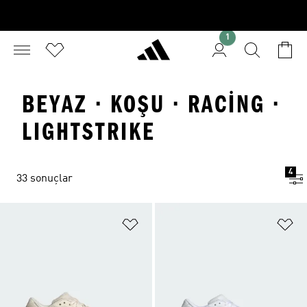
1
BEYAZ · KOŞU · RACING ·
LIGHTSTRIKE
4
33 sonuçlar
Favori Listesine Ekle
Fa