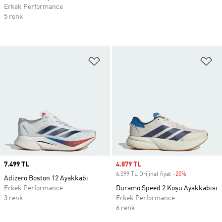
Erkek Performance
5 renk
Favori Listesine Ekle
Fa
Price
7.499 TL
Sale price
4.879 TL
6.099 TL Orijinal fiyat
-20%
Discount
Adizero Boston 12 Ayakkabı
Erkek Performance
Duramo Speed 2 Koşu Ayakkabısı
3 renk
Erkek Performance
6 renk