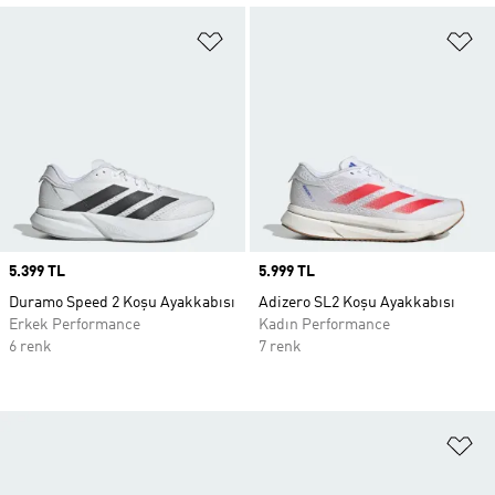
Favori Listesine Ekle
Fa
Price
5.399 TL
Price
5.999 TL
Duramo Speed 2 Koşu Ayakkabısı
Adizero SL2 Koşu Ayakkabısı
Erkek Performance
Kadın Performance
6 renk
7 renk
Fa