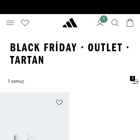
1
BLACK FRIDAY · OUTLET ·
TARTAN
3
1 sonuç
Favori Listesine Ekle