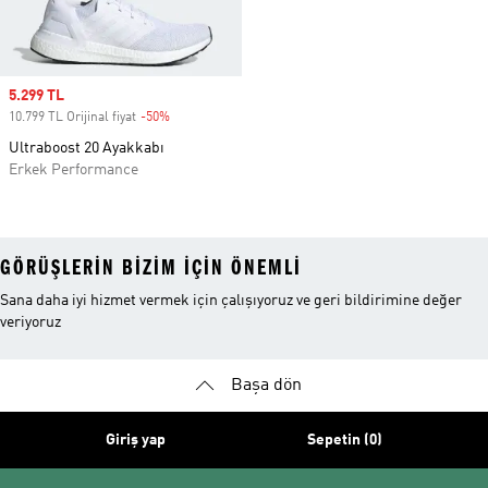
Sale price
5.299 TL
10.799 TL Orijinal fiyat
-50%
Discount
Ultraboost 20 Ayakkabı
Erkek Performance
GÖRÜŞLERIN BIZIM IÇIN ÖNEMLI
Sana daha iyi hizmet vermek için çalışıyoruz ve geri bildirimine değer
veriyoruz
Başa dön
Giriş yap
Sepetin (0)