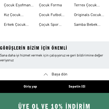
Ayakkabılar
Eşofman Takımı
Çocuk Eşofman
Çocuk Forma
Terrex Çocuk
Takımı
Ayakkabı
Kız Çocuk
Çocuk Futbol
Originals Cocuk
Ayakkabı
Ayakkabısı
Ayakkabi
Erkek Çocuk
Çoçuk Spor
Samba Bebek
Ayakkabı
Ayakkabı
Ayakkabı
GÖRÜŞLERIN BIZIM IÇIN ÖNEMLI
Sana daha iyi hizmet vermek için çalışıyoruz ve geri bildirimine değer
veriyoruz
Başa dön
Giriş yap
Sepetin (0)
ÜYE OL VE 10% İNDİRİM