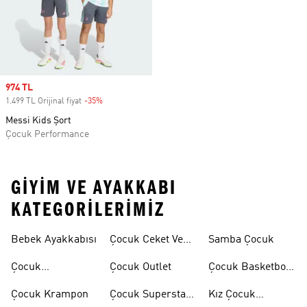
Sale price
974 TL
1.499 TL Orijinal fiyat
-35%
Discount
Messi Kids Şort
Çocuk Performance
GIYIM VE AYAKKABI
KATEGORILERIMIZ
Bebek Ayakkabısı
Çocuk Ceket Ve
Samba Çocuk
Mont
Çocuk
Çocuk Outlet
Çocuk Basketbol
Ayakkabıları
Ayakkabısı
Çocuk Krampon
Çocuk Superstar
Kız Çocuk