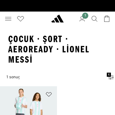
1
ÇOCUK · ŞORT ·
AEROREADY · LIONEL
MESSI
4
1 sonuç
Favori Listesine Ekle