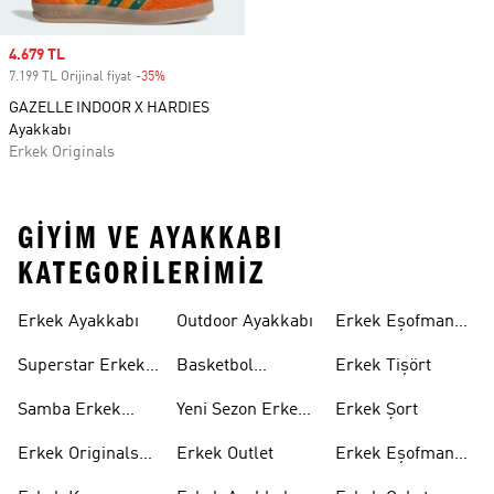
Sale price
4.679 TL
7.199 TL Orijinal fiyat
-35%
Discount
GAZELLE INDOOR X HARDIES
Ayakkabı
Erkek Originals
GIYIM VE AYAKKABI
KATEGORILERIMIZ
Erkek Ayakkabı
Outdoor Ayakkabı
Erkek Eşofman
Takımı
Superstar Erkek
Basketbol
Erkek Tişört
Ayakkabı
Ayakkabısı
Samba Erkek
Yeni Sezon Erkek
Erkek Şort
Ayakkabı
Ayakkabı
Erkek Originals
Erkek Outlet
Erkek Eşofman
Ayakkabı
Altı