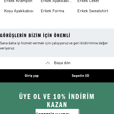
Erkek Krampon
Erkek Ayakkabı
Erkek Ceket
Indirim
Koşu Ayakkabısı
Erkek Forma
Erkek Sweatshirt
GÖRÜŞLERIN BIZIM IÇIN ÖNEMLI
Sana daha iyi hizmet vermek için çalışıyoruz ve geri bildirimine değer
veriyoruz
Başa dön
Giriş yap
Sepetin (0)
ÜYE OL VE 10% İNDİRİM
KAZAN