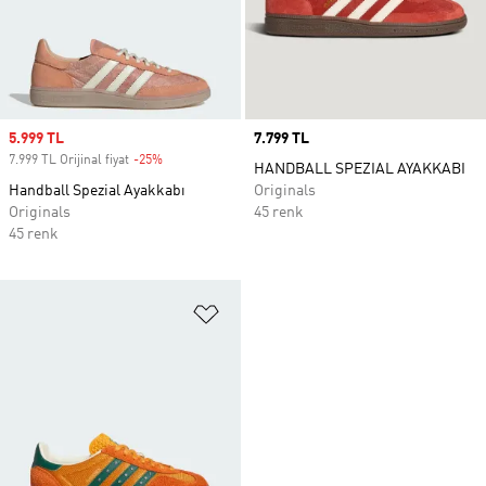
Sale price
5.999 TL
Price
7.799 TL
7.999 TL Orijinal fiyat
-25%
Discount
HANDBALL SPEZIAL AYAKKABI
Handball Spezial Ayakkabı
Originals
Originals
45 renk
45 renk
Favori Listesine Ekle