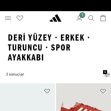
1
DERI YÜZEY · ERKEK ·
TURUNCU · SPOR
AYAKKABI
4
3 sonuçlar
Favori Listesine Ekle
Fa