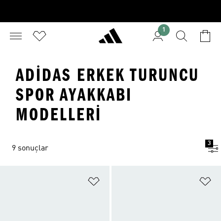
1
ADIDAS ERKEK TURUNCU
SPOR AYAKKABI
MODELLERI
3
9 sonuçlar
Favori Listesine Ekle
Fa