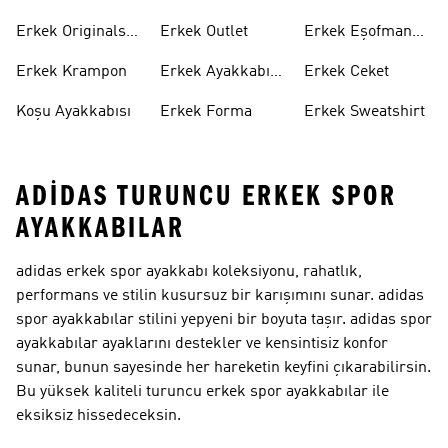
Ayakkabı
Ayakkabı
Erkek Originals
Erkek Outlet
Erkek Eşofman
Ayakkabı
Altı
Erkek Krampon
Erkek Ayakkabı
Erkek Ceket
Indirim
Koşu Ayakkabısı
Erkek Forma
Erkek Sweatshirt
ADIDAS TURUNCU ERKEK SPOR
AYAKKABILAR
adidas erkek spor ayakkabı koleksiyonu, rahatlık,
performans ve stilin kusursuz bir karışımını sunar. adidas
spor ayakkabılar stilini yepyeni bir boyuta taşır. adidas spor
ayakkabılar ayaklarını destekler ve kensintisiz konfor
sunar, bunun sayesinde her hareketin keyfini çıkarabilirsin.
Bu yüksek kaliteli turuncu erkek spor ayakkabılar ile
eksiksiz hissedeceksin.