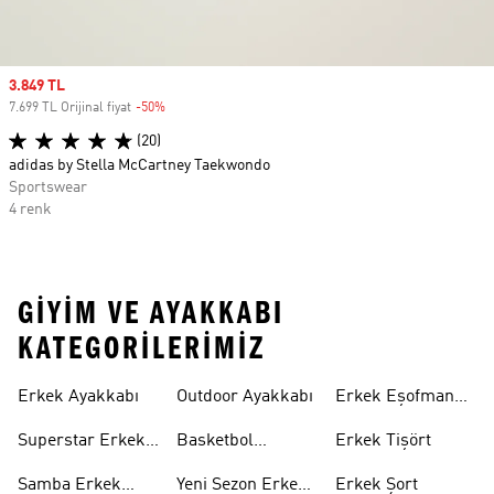
Sale price
3.849 TL
7.699 TL Orijinal fiyat
-50%
Discount
(20)
adidas by Stella McCartney Taekwondo
Sportswear
4 renk
GIYIM VE AYAKKABI
KATEGORILERIMIZ
Erkek Ayakkabı
Outdoor Ayakkabı
Erkek Eşofman
Takımı
Superstar Erkek
Basketbol
Erkek Tişört
Ayakkabı
Ayakkabısı
Samba Erkek
Yeni Sezon Erkek
Erkek Şort