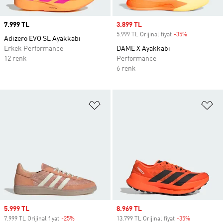
Price
7.999 TL
Sale price
3.899 TL
5.999 TL Orijinal fiyat
-35%
Discount
Adizero EVO SL Ayakkabı
Erkek Performance
DAME X Ayakkabı
12 renk
Performance
6 renk
Favori Listesine Ekle
Fa
Sale price
5.999 TL
Sale price
8.969 TL
7.999 TL Orijinal fiyat
-25%
Discount
13.799 TL Orijinal fiyat
-35%
Discount