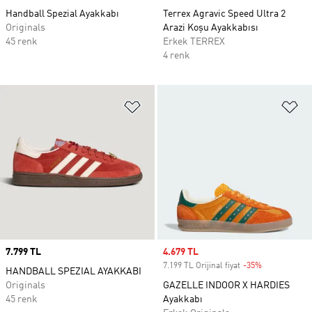
Handball Spezial Ayakkabı
Terrex Agravic Speed Ultra 2
Originals
Arazi Koşu Ayakkabısı
45 renk
Erkek TERREX
4 renk
Favori Listesine Ekle
Fa
Price
7.799 TL
Sale price
4.679 TL
7.199 TL Orijinal fiyat
-35%
Discount
HANDBALL SPEZIAL AYAKKABI
Originals
GAZELLE INDOOR X HARDIES
45 renk
Ayakkabı