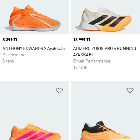
Price
8.399 TL
Price
16.999 TL
ANTHONY EDWARDS 2 Ayakkabı
ADIZERO ZDIOS PRO 4 RUNNING
Performance
AYAKKABI
8 renk
Erkek Performance
18 renk
Favori Listesine Ekle
Fa