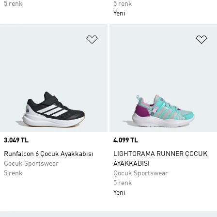
5 renk
5 renk
Yeni
Favori Listesine Ekle
Fa
Price
3.049 TL
Price
4.099 TL
Runfalcon 6 Çocuk Ayakkabısı
LIGHTORAMA RUNNER ÇOCUK
Çocuk Sportswear
AYAKKABISI
5 renk
Çocuk Sportswear
5 renk
Yeni