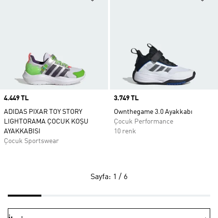
Price
4.449 TL
Price
3.749 TL
ADIDAS PIXAR TOY STORY
Ownthegame 3.0 Ayakkabı
LIGHTORAMA ÇOCUK KOŞU
Çocuk Performance
AYAKKABISI
10 renk
Çocuk Sportswear
Sayfa: 1 / 6