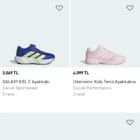
Favori Listesine Ekle
Fa
Price
3.049 TL
Price
4.099 TL
GALAXY 8 EL C Ayakkabı
Ubersonic Kids Tenis Ayakkabısı
Çocuk Sportswear
Çocuk Performance
5 renk
2 renk
Fa