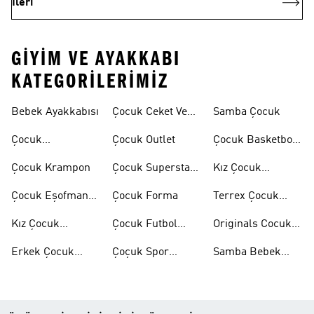
İleri
GIYIM VE AYAKKABI
KATEGORILERIMIZ
Bebek Ayakkabısı
Çocuk Ceket Ve
Samba Çocuk
Mont
Çocuk
Çocuk Outlet
Çocuk Basketbol
Ayakkabıları
Ayakkabısı
Çocuk Krampon
Çocuk Superstar
Kız Çocuk
Ayakkabılar
Eşofman Takımı
Çocuk Eşofman
Çocuk Forma
Terrex Çocuk
Takımı
Ayakkabı
Kız Çocuk
Çocuk Futbol
Originals Cocuk
Ayakkabı
Ayakkabısı
Ayakkabi
Erkek Çocuk
Çoçuk Spor
Samba Bebek
Ayakkabı
Ayakkabı
Ayakkabı