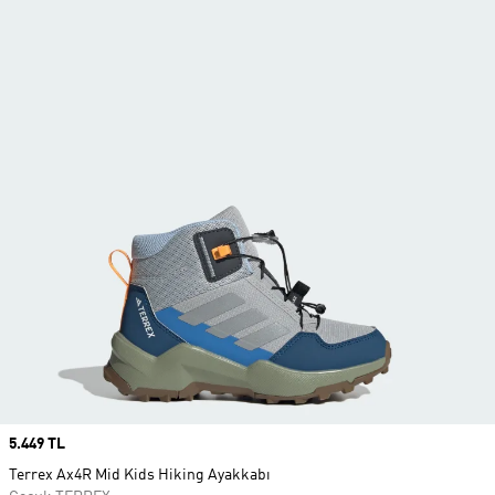
Price
5.449 TL
Terrex Ax4R Mid Kids Hiking Ayakkabı