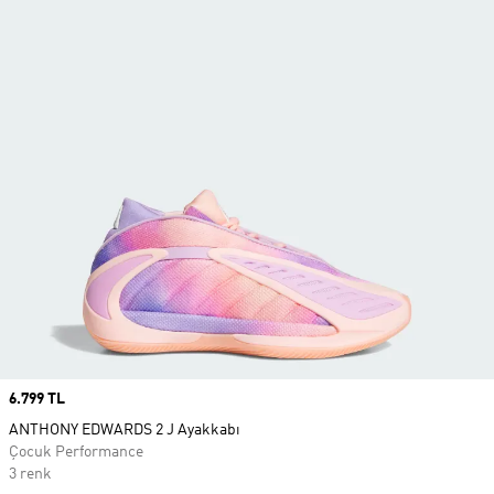
Price
6.799 TL
ANTHONY EDWARDS 2 J Ayakkabı
Çocuk Performance
3 renk