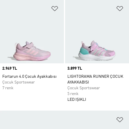
Favori Listesine Ekle
Fa
Price
2.949 TL
Price
3.899 TL
Fortarun 4.0 Çocuk Ayakkabısı
LIGHTORAMA RUNNER ÇOCUK
Çocuk Sportswear
AYAKKABISI
7 renk
Çocuk Sportswear
5 renk
LED IŞIKLI
Fa