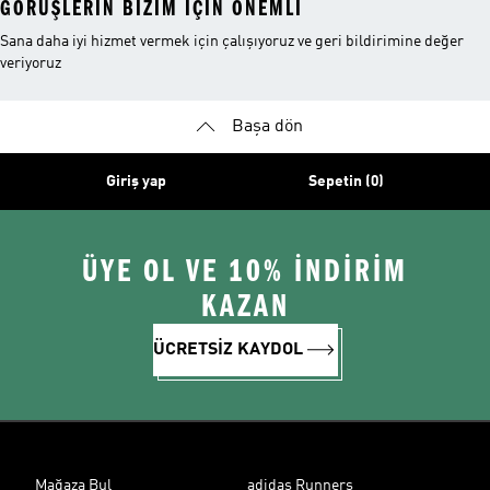
GÖRÜŞLERIN BIZIM IÇIN ÖNEMLI
Sana daha iyi hizmet vermek için çalışıyoruz ve geri bildirimine değer
veriyoruz
Başa dön
Giriş yap
Sepetin (0)
ÜYE OL VE 10% İNDİRİM
KAZAN
ÜCRETSİZ KAYDOL
Mağaza Bul
adidas Runners