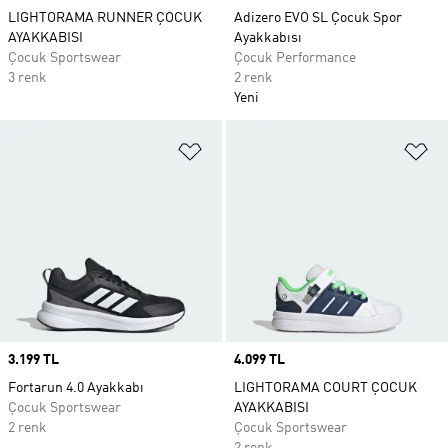
LIGHTORAMA RUNNER ÇOCUK
Adizero EVO SL Çocuk Spor
AYAKKABISI
Ayakkabısı
Çocuk Sportswear
Çocuk Performance
3 renk
2 renk
Yeni
Favori Listesine Ekle
Fa
Price
3.199 TL
Price
4.099 TL
Fortarun 4.0 Ayakkabı
LIGHTORAMA COURT ÇOCUK
Çocuk Sportswear
AYAKKABISI
2 renk
Çocuk Sportswear