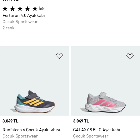
(68)
Fortarun 4.0 Ayakkabı
Çocuk Sportswear
2 renk
Favori Listesine Ekle
Fa
Price
3.049 TL
Price
3.049 TL
Runfalcon 6 Çocuk Ayakkabısı
GALAXY 8 EL C Ayakkabı
Çocuk Sportswear
Çocuk Sportswear