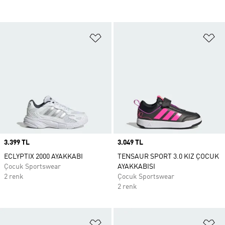
Favori Listesine Ekle
Fa
Price
3.399 TL
Price
3.049 TL
ECLYPTIX 2000 AYAKKABI
TENSAUR SPORT 3.0 KIZ ÇOCUK
Çocuk Sportswear
AYAKKABISI
2 renk
Çocuk Sportswear
2 renk
Favori Listesine Ekle
Fa