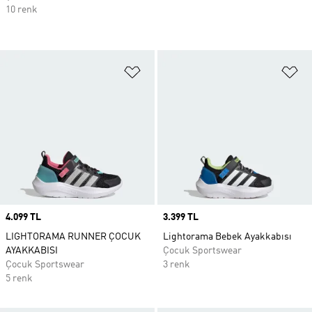
10 renk
Favori Listesine Ekle
Fa
Price
4.099 TL
Price
3.399 TL
LIGHTORAMA RUNNER ÇOCUK
Lightorama Bebek Ayakkabısı
AYAKKABISI
Çocuk Sportswear
Çocuk Sportswear
3 renk
5 renk