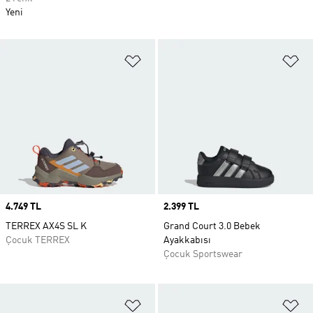
Yeni
Favori Listesine Ekle
Fa
Price
4.749 TL
Price
2.399 TL
TERREX AX4S SL K
Grand Court 3.0 Bebek
Çocuk TERREX
Ayakkabısı
Çocuk Sportswear
Favori Listesine Ekle
Fa