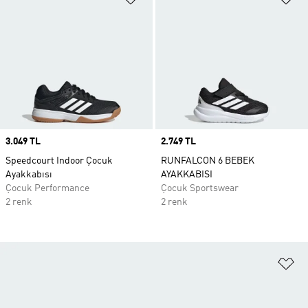
Price
3.049 TL
Price
2.749 TL
Speedcourt Indoor Çocuk
RUNFALCON 6 BEBEK
Ayakkabısı
AYAKKABISI
Çocuk Performance
Çocuk Sportswear
2 renk
2 renk
Fa