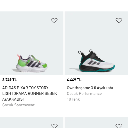
Favori Listesine Ekle
Fa
Price
3.749 TL
Price
4.449 TL
ADIDAS PIXAR TOY STORY
Ownthegame 3.0 Ayakkabı
LIGHTORAMA RUNNER BEBEK
Çocuk Performance
AYAKKABISI
10 renk
Çocuk Sportswear
Favori Listesine Ekle
Fa