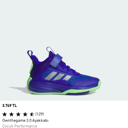
Price
3.749 TL
(129)
Ownthegame 3.0 Ayakkabı
Çocuk Performance