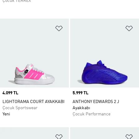
Çocuk TERREX
Favori Listesine Ekle
Fa
Price
4.099 TL
Price
5.999 TL
LIGHTORAMA COURT AYAKKABI
ANTHONY EDWARDS 2 J
Çocuk Sportswear
Ayakkabı
Yeni
Çocuk Performance
Favori Listesine Ekle
Fa