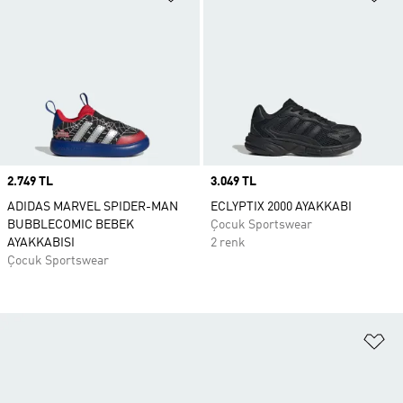
Price
2.749 TL
Price
3.049 TL
ADIDAS MARVEL SPIDER-MAN
ECLYPTIX 2000 AYAKKABI
BUBBLECOMIC BEBEK
Çocuk Sportswear
AYAKKABISI
2 renk
Çocuk Sportswear
Fa