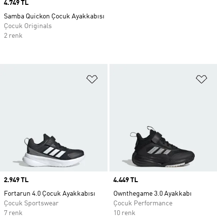
Price
4.749 TL
Samba Quickon Çocuk Ayakkabısı
Çocuk Originals
2 renk
Favori Listesine Ekle
Fa
Price
2.949 TL
Price
4.449 TL
Fortarun 4.0 Çocuk Ayakkabısı
Ownthegame 3.0 Ayakkabı
Çocuk Sportswear
Çocuk Performance
7 renk
10 renk