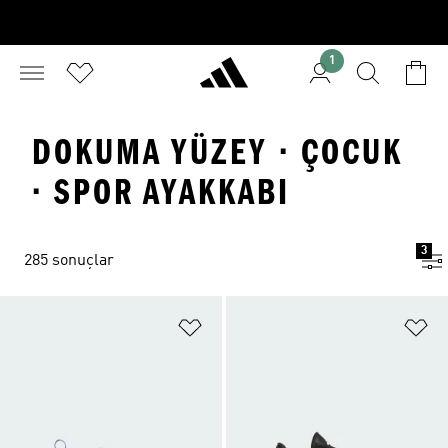
1
DOKUMA YÜZEY · ÇOCUK
· SPOR AYAKKABI
3
285 sonuçlar
Favori Listesine Ekle
Fa