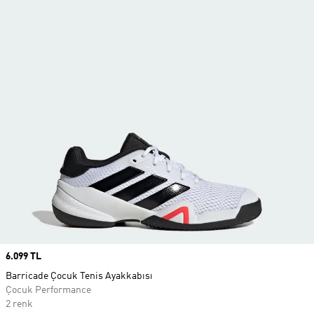
Price
6.099 TL
Barricade Çocuk Tenis Ayakkabısı
Çocuk Performance
2 renk