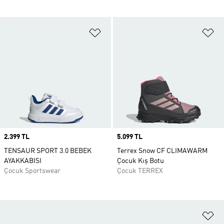
Favori Listesine Ekle
Fa
Price
2.399 TL
Price
5.099 TL
TENSAUR SPORT 3.0 BEBEK
Terrex Snow CF CLIMAWARM
AYAKKABISI
Çocuk Kış Botu
Çocuk Sportswear
Çocuk TERREX
Fa