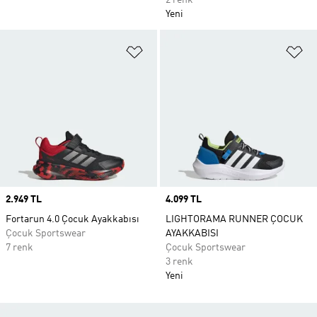
2 renk
Yeni
Favori Listesine Ekle
Fa
Price
2.949 TL
Price
4.099 TL
Fortarun 4.0 Çocuk Ayakkabısı
LIGHTORAMA RUNNER ÇOCUK
Çocuk Sportswear
AYAKKABISI
7 renk
Çocuk Sportswear
3 renk
Yeni