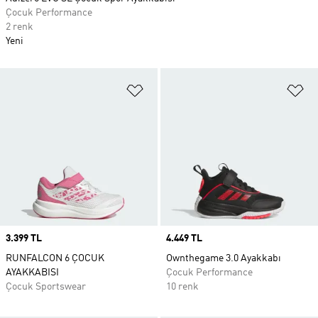
Çocuk Performance
2 renk
Yeni
Favori Listesine Ekle
Fa
Price
3.399 TL
Price
4.449 TL
RUNFALCON 6 ÇOCUK
Ownthegame 3.0 Ayakkabı
AYAKKABISI
Çocuk Performance
Çocuk Sportswear
10 renk