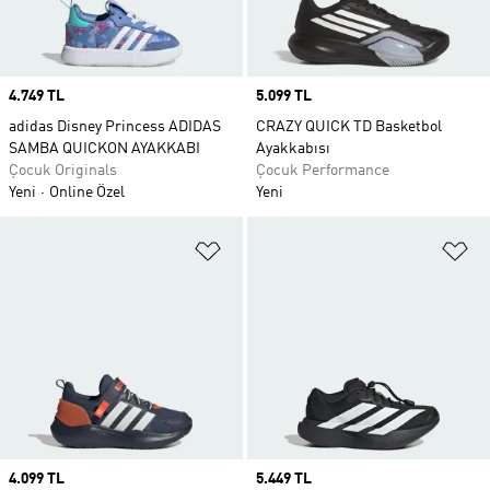
Price
4.749 TL
Price
5.099 TL
adidas Disney Princess ADIDAS
CRAZY QUICK TD Basketbol
SAMBA QUICKON AYAKKABI
Ayakkabısı
Çocuk Originals
Çocuk Performance
Yeni
Online Özel
Yeni
Favori Listesine Ekle
Fa
Price
4.099 TL
Price
5.449 TL