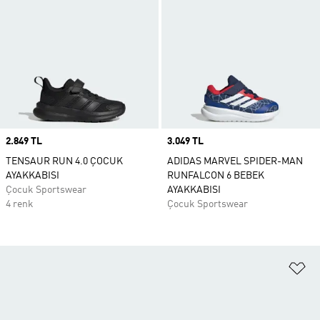
Price
2.849 TL
Price
3.049 TL
TENSAUR RUN 4.0 ÇOCUK
ADIDAS MARVEL SPIDER-MAN
AYAKKABISI
RUNFALCON 6 BEBEK
Çocuk Sportswear
AYAKKABISI
4 renk
Çocuk Sportswear
Fa