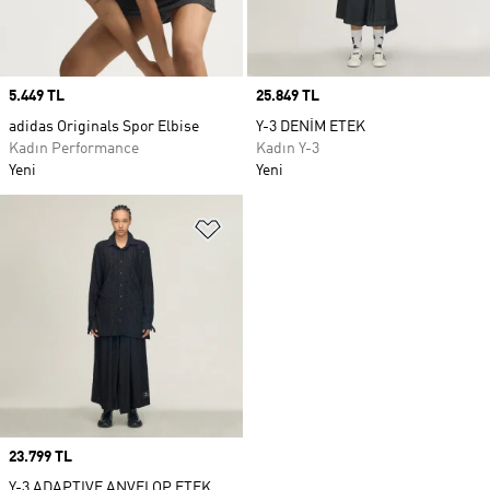
Price
5.449 TL
Price
25.849 TL
adidas Originals Spor Elbise
Y-3 DENİM ETEK
Kadın Performance
Kadın Y-3
Yeni
Yeni
Favori Listesine Ekle
Price
23.799 TL
Y-3 ADAPTIVE ANVELOP ETEK