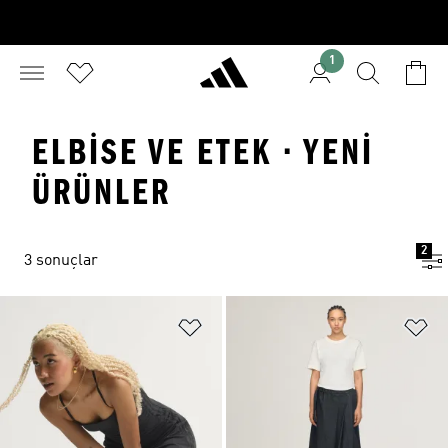
1
ELBISE VE ETEK · YENI
ÜRÜNLER
2
3 sonuçlar
Favori Listesine Ekle
Fa