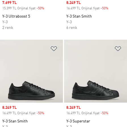
Sale price
7.699 TL
Sale price
8.249 TL
15.399 TL Orijinal fiyat
-50%
Discount
16.499 TL Orijinal fiyat
-50%
Discount
Y-3 Ultraboost 5
Y-3 Stan Smith
Y-3
Y-3
2 renk
6 renk
Favori Listesine Ekle
Fa
Sale price
8.249 TL
Sale price
8.249 TL
16.499 TL Orijinal fiyat
-50%
Discount
16.499 TL Orijinal fiyat
-50%
Discount
Y-3 Stan Smith
Y-3 Superstar