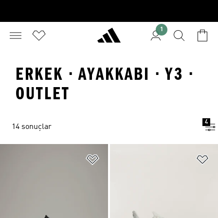
1
ERKEK · AYAKKABI · Y3 ·
OUTLET
4
14 sonuçlar
Favori Listesine Ekle
Fa