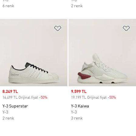
Y-3
Y-3
6 renk
2 renk
Favori Listesine Ekle
Fa
Sale price
8.249 TL
Sale price
9.599 TL
16.499 TL Orijinal fiyat
-50%
Discount
19.199 TL Orijinal fiyat
-50%
Discount
Y-3 Superstar
Y-3 Kaiwa
Y-3
Y-3
2 renk
3 renk