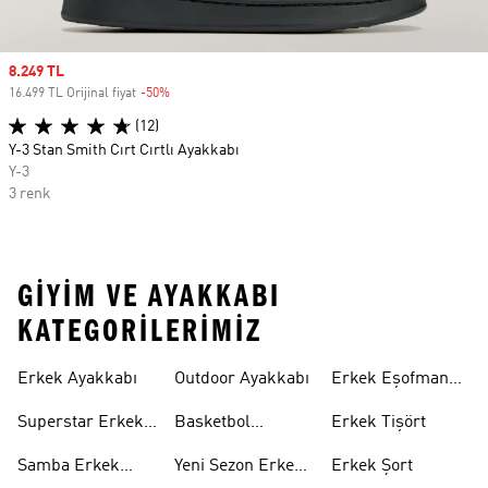
Sale price
8.249 TL
16.499 TL Orijinal fiyat
-50%
Discount
(12)
Y-3 Stan Smith Cırt Cırtlı Ayakkabı
Y-3
3 renk
GIYIM VE AYAKKABI
KATEGORILERIMIZ
Erkek Ayakkabı
Outdoor Ayakkabı
Erkek Eşofman
Takımı
Superstar Erkek
Basketbol
Erkek Tişört
Ayakkabı
Ayakkabısı
Samba Erkek
Yeni Sezon Erkek
Erkek Şort