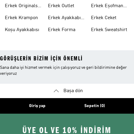
Ayakkabı
Ayakkabı
Erkek Originals
Erkek Outlet
Erkek Eşofman
Ayakkabı
Altı
Erkek Krampon
Erkek Ayakkabı
Erkek Ceket
Indirim
Koşu Ayakkabısı
Erkek Forma
Erkek Sweatshirt
GÖRÜŞLERIN BIZIM IÇIN ÖNEMLI
Sana daha iyi hizmet vermek için çalışıyoruz ve geri bildirimine değer
veriyoruz
Başa dön
Giriş yap
Sepetin (0)
ÜYE OL VE 10% İNDİRİM