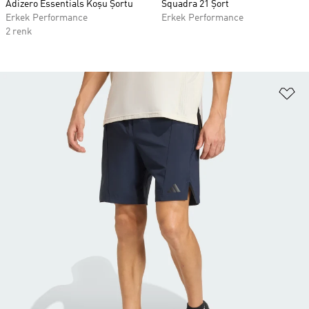
Adizero Essentials Koşu Şortu
Squadra 21 Şort
Erkek Performance
Erkek Performance
2 renk
Fa