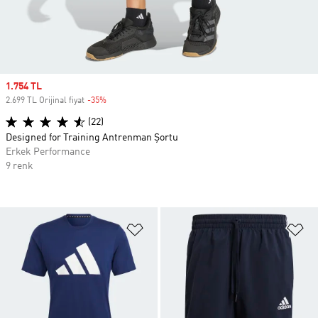
Sale price
1.754 TL
2.699 TL Orijinal fiyat
-35%
Discount
(22)
Designed for Training Antrenman Şortu
Erkek Performance
9 renk
Favori Listesine Ekle
Fa