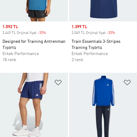
Sale price
1.592 TL
Sale price
1.399 TL
2.449 TL Orijinal fiyat
-35%
Discount
2.049 TL Orijinal fiyat
-35%
Discount
Designed for Training Antrenman
Train Essentials 3-Stripes
Tişörtü
Training Tişörtü
Erkek Performance
Erkek Performance
18 renk
2 renk
Favori Listesine Ekle
Fa