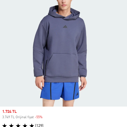
Sale price
1.724 TL
3.749 TL Orijinal fiyat
-55%
Discount
(129)