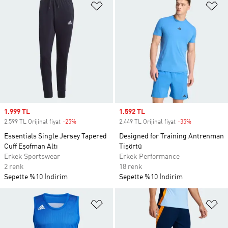
Favori Listesine Ekle
Fa
Sale price
1.999 TL
Sale price
1.592 TL
2.599 TL Orijinal fiyat
-25%
Discount
2.449 TL Orijinal fiyat
-35%
Discount
Essentials Single Jersey Tapered
Designed for Training Antrenman
Cuff Eşofman Altı
Tişörtü
Erkek Sportswear
Erkek Performance
2 renk
18 renk
Sepette %10 İndirim
Sepette %10 İndirim
Favori Listesine Ekle
Fa