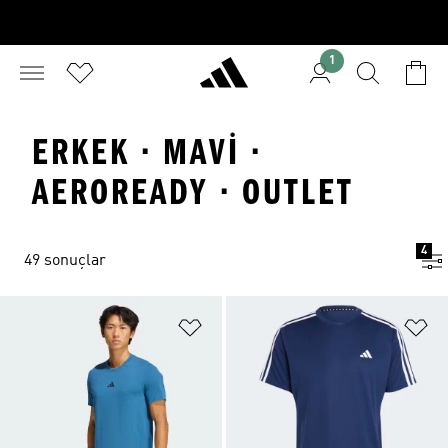
1
ERKEK · MAVI ·
AEROREADY · OUTLET
4
49 sonuçlar
Favori Listesine Ekle
Fa