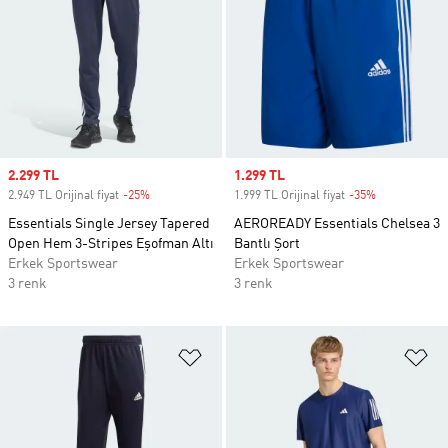
Sale price
2.299 TL
Sale price
1.299 TL
2.949 TL Orijinal fiyat
-25%
Discount
1.999 TL Orijinal fiyat
-35%
Discount
Essentials Single Jersey Tapered
AEROREADY Essentials Chelsea 3
Open Hem 3-Stripes Eşofman Altı
Bantlı Şort
Erkek Sportswear
Erkek Sportswear
3 renk
3 renk
Favori Listesine Ekle
Fa