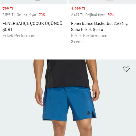
Sale price
799 TL
Sale price
1.299 TL
2.599 TL Orijinal fiyat
-70%
Discount
2.499 TL Orijinal fiyat
-50%
Discount
FENERBAHÇE ÇOCUK ÜÇÜNCÜ
Fenerbahçe Basketbol 25/26 Iç
ŞORT
Saha Erkek Şortu
Erkek Performance
Erkek Performance
3 renk
Fa