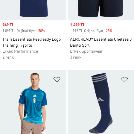
Sale price
949 TL
Sale price
1.499 TL
1.899 TL Orijinal fiyat
-50%
Discount
1.999 TL Orijinal fiyat
-25%
Discount
Train Essentials Feelready Logo
AEROREADY Essentials Chelsea 3
Training Tişörtü
Bantlı Şort
Erkek Performance
Erkek Sportswear
2 renk
3 renk
Favori Listesine Ekle
Fa