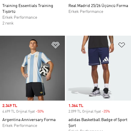
Training Essentials Training
Real Madrid 25/26 Üçüncü Forma
Tişörtü
Erkek Performance
Erkek Performance
2 renk
Favori Listesine Ekle
Fa
Sale price
2.349 TL
Sale price
1.364 TL
4.699 TL Orijinal fiyat
-50%
Discount
2.099 TL Orijinal fiyat
-35%
Discount
Argentina Anniversary Forma
adidas Basketball Badge of Sport
Erkek Performance
Şort