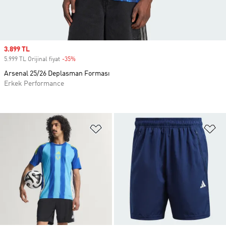
Sale price
3.899 TL
5.999 TL Orijinal fiyat
-35%
Discount
Arsenal 25/26 Deplasman Forması
Erkek Performance
Favori Listesine Ekle
Fa