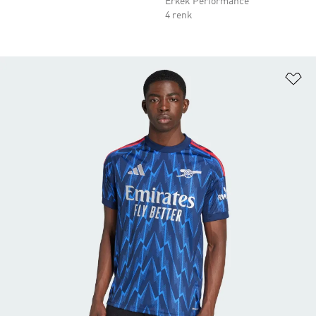
Erkek Performance
4 renk
Fa