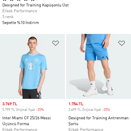
Designed for Training Kapüşonlu Üst
Erkek Performance
5 renk
Sepette %10 İndirim
Favori Listesine Ekle
Fa
Sale price
3.769 TL
Sale price
1.754 TL
5.799 TL Orijinal fiyat
-35%
Discount
2.699 TL Orijinal fiyat
-35%
Discount
Inter Miami CF 25/26 Messi
Designed for Training Antrenman
Üçüncü Forma
Şortu
Erkek Performance
Erkek Performance