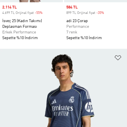
Sale price
2.114 TL
Sale price
584 TL
4.699 TL Orijinal fiyat
-55%
Discount
899 TL Orijinal fiyat
-35%
Discount
İsveç 25 (Kadın Takımı)
adi 23 Çorap
Deplasman Forması
Performance
Erkek Performance
7 renk
Sepette %10 İndirim
Sepette %10 İndirim
Fa