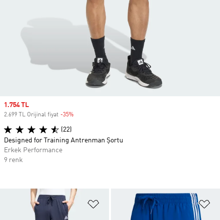
Sale price
1.754 TL
2.699 TL Orijinal fiyat
-35%
Discount
(22)
Designed for Training Antrenman Şortu
Erkek Performance
9 renk
Favori Listesine Ekle
Fa