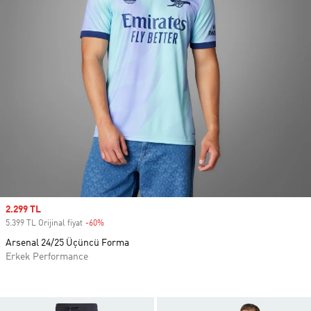
Sale price
2.299 TL
5.399 TL Orijinal fiyat
-60%
Discount
Arsenal 24/25 Üçüncü Forma
Erkek Performance