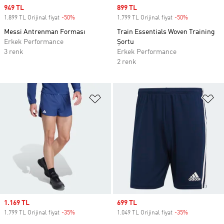
Sale price
949 TL
Sale price
899 TL
1.899 TL Orijinal fiyat
-50%
Discount
1.799 TL Orijinal fiyat
-50%
Discount
Messi Antrenman Forması
Train Essentials Woven Training
Erkek Performance
Şortu
3 renk
Erkek Performance
2 renk
Favori Listesine Ekle
Fa
Sale price
1.169 TL
Sale price
699 TL
1.799 TL Orijinal fiyat
-35%
Discount
1.049 TL Orijinal fiyat
-35%
Discount