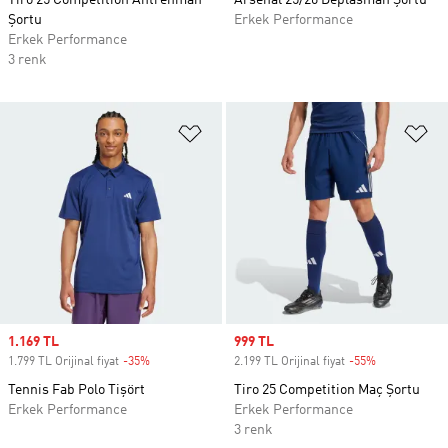
Tiro 25 Competition Antrenman
Arsenal 25/26 Deplasman Şortu
Şortu
Erkek Performance
Erkek Performance
3 renk
Favori Listesine Ekle
Fa
Sale price
1.169 TL
Sale price
999 TL
1.799 TL Orijinal fiyat
-35%
Discount
2.199 TL Orijinal fiyat
-55%
Discount
Tennis Fab Polo Tişört
Tiro 25 Competition Maç Şortu
Erkek Performance
Erkek Performance
3 renk