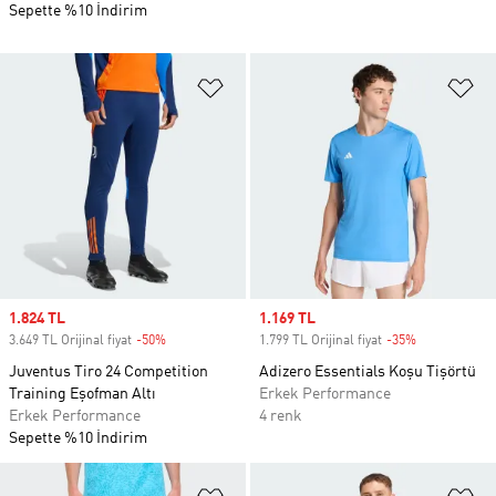
Sepette %10 İndirim
Favori Listesine Ekle
Fa
Sale price
1.824 TL
Sale price
1.169 TL
3.649 TL Orijinal fiyat
-50%
Discount
1.799 TL Orijinal fiyat
-35%
Discount
Juventus Tiro 24 Competition
Adizero Essentials Koşu Tişörtü
Training Eşofman Altı
Erkek Performance
Erkek Performance
4 renk
Sepette %10 İndirim
Favori Listesine Ekle
Fa