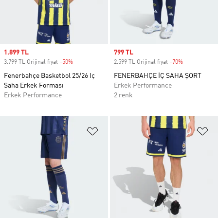
Sale price
1.899 TL
Sale price
799 TL
3.799 TL Orijinal fiyat
-50%
Discount
2.599 TL Orijinal fiyat
-70%
Discount
Fenerbahçe Basketbol 25/26 Iç
FENERBAHÇE İÇ SAHA ŞORT
Saha Erkek Forması
Erkek Performance
Erkek Performance
2 renk
Favori Listesine Ekle
Fa