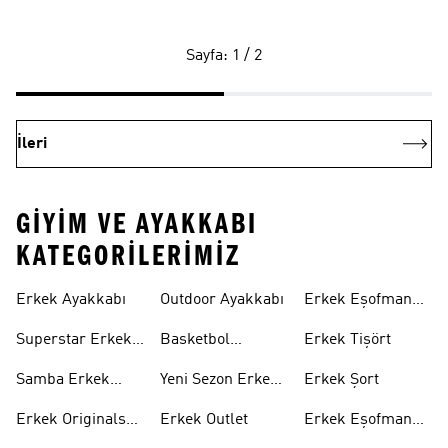
Sayfa: 1 / 2
İleri
GIYIM VE AYAKKABI
KATEGORILERIMIZ
Erkek Ayakkabı
Outdoor Ayakkabı
Erkek Eşofman
Takımı
Superstar Erkek
Basketbol
Erkek Tişört
Ayakkabı
Ayakkabısı
Samba Erkek
Yeni Sezon Erkek
Erkek Şort
Ayakkabı
Ayakkabı
Erkek Originals
Erkek Outlet
Erkek Eşofman
Ayakkabı
Altı