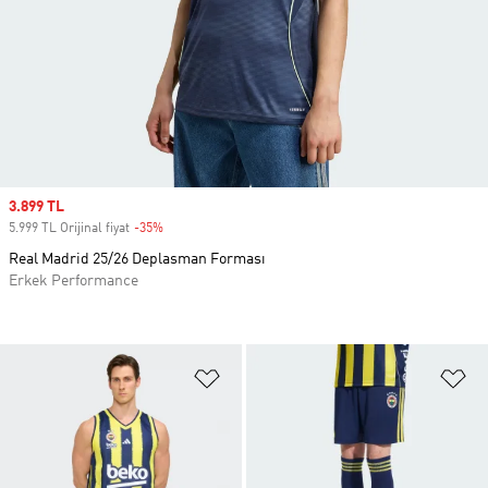
Sale price
3.899 TL
5.999 TL Orijinal fiyat
-35%
Discount
Real Madrid 25/26 Deplasman Forması
Erkek Performance
Favori Listesine Ekle
Fa