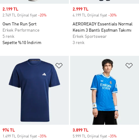
Sale price
2.199 TL
Sale price
2.999 TL
2.749 TL Orijinal fiyat
-20%
Discount
4.199 TL Orijinal fiyat
-30%
Discount
Own The Run Şort
AEROREADY Essentials Normal
Erkek Performance
Kesim 3 Bantlı Eşofman Takımı
5 renk
Erkek Sportswear
Sepette %10 İndirim
3 renk
Favori Listesine Ekle
Fa
Sale price
974 TL
Sale price
3.899 TL
1.499 TL Orijinal fiyat
-35%
Discount
5.999 TL Orijinal fiyat
-35%
Discount