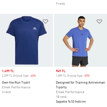
9 renk
Favori Listesine Ekle
Fa
Sale price
1.499 TL
Sale price
949 TL
2.399 TL Orijinal fiyat
-40%
Discount
1.899 TL Orijinal fiyat
-50%
Discount
Own the Run Tişört
Designed for Training Antrenman
Erkek Performance
Tişörtü
3 renk
Erkek Performance
18 renk
Sepette %10 İndirim