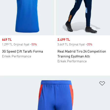
Sale price
649 TL
Sale price
2.499 TL
1.299 TL Orijinal fiyat
-50%
Discount
3.649 TL Orijinal fiyat
-35%
Discount
3G Speed Çift Taraflı Forma
Real Madrid Tiro 24 Competition
Erkek Performance
Training Eşofman Altı
Erkek Performance
Fa