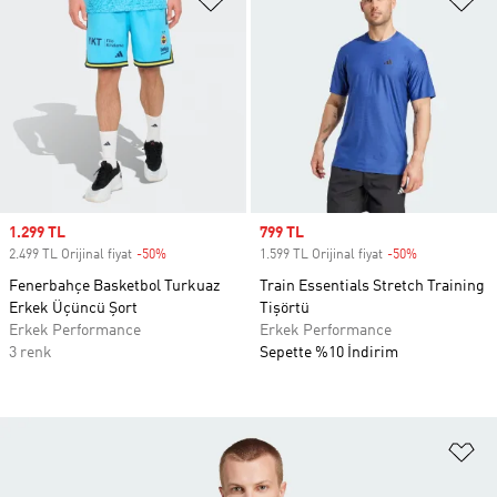
Sale price
1.299 TL
Sale price
799 TL
2.499 TL Orijinal fiyat
-50%
Discount
1.599 TL Orijinal fiyat
-50%
Discount
Fenerbahçe Basketbol Turkuaz
Train Essentials Stretch Training
Erkek Üçüncü Şort
Tişörtü
Erkek Performance
Erkek Performance
3 renk
Sepette %10 İndirim
Fa