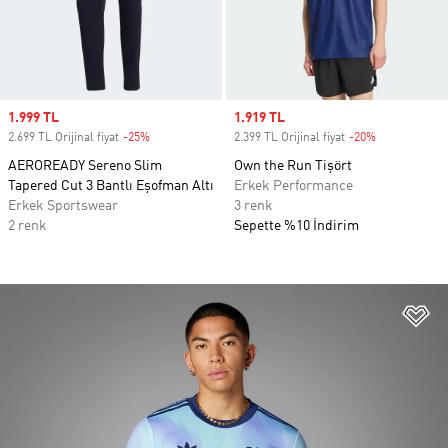
Sale price
1.999 TL
Sale price
1.919 TL
2.699 TL Orijinal fiyat
-25%
Discount
2.399 TL Orijinal fiyat
-20%
Discount
AEROREADY Sereno Slim
Own the Run Tişört
Tapered Cut 3 Bantlı Eşofman Altı
Erkek Performance
Erkek Sportswear
3 renk
2 renk
Sepette %10 İndirim
Fa