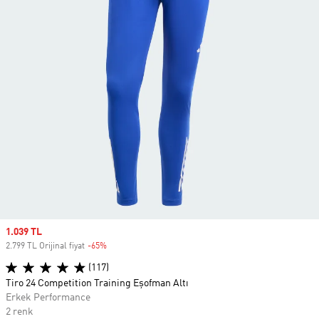
Sale price
1.039 TL
2.799 TL Orijinal fiyat
-65%
Discount
(117)
Tiro 24 Competition Training Eşofman Altı
Erkek Performance
2 renk