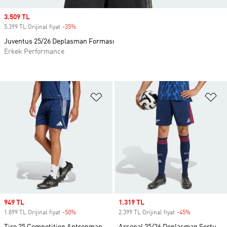
Sale price
3.509 TL
5.399 TL Orijinal fiyat
-35%
Discount
Juventus 25/26 Deplasman Forması
Erkek Performance
Favori Listesine Ekle
Fa
Sale price
949 TL
Sale price
1.319 TL
1.899 TL Orijinal fiyat
-50%
Discount
2.399 TL Orijinal fiyat
-45%
Discount