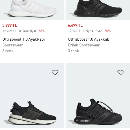
Sale price
5.999 TL
Sale price
6.499 TL
12.249 TL Orijinal fiyat
-55%
Discount
12.249 TL Orijinal fiyat
-50%
Discount
Ultraboost 1.0 Ayakkabı
Ultraboost 1.0 Ayakkabı
Sportswear
Erkek Sportswear
3 renk
3 renk
Favori Listesine Ekle
Fa