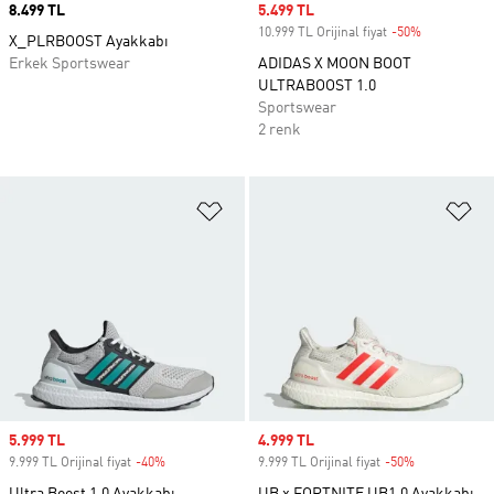
Price
8.499 TL
Sale price
5.499 TL
10.999 TL Orijinal fiyat
-50%
Discount
X_PLRBOOST Ayakkabı
Erkek Sportswear
ADIDAS X MOON BOOT
ULTRABOOST 1.0
Sportswear
2 renk
Favori Listesine Ekle
Fa
Sale price
5.999 TL
Sale price
4.999 TL
9.999 TL Orijinal fiyat
-40%
Discount
9.999 TL Orijinal fiyat
-50%
Discount