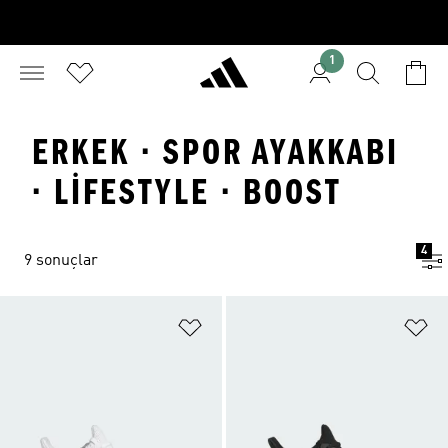
1
ERKEK · SPOR AYAKKABI
· LIFESTYLE · BOOST
4
9 sonuçlar
Favori Listesine Ekle
Fa