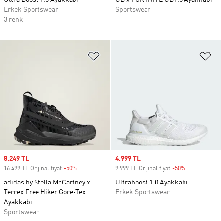
Ultra Boost 1.0 Ayakkabı
UB x FORTNITE UB1.0 Ayakkabı
Erkek Sportswear
Sportswear
3 renk
Favori Listesine Ekle
Fa
Sale price
8.249 TL
Sale price
4.999 TL
16.499 TL Orijinal fiyat
-50%
Discount
9.999 TL Orijinal fiyat
-50%
Discount
adidas by Stella McCartney x
Ultraboost 1.0 Ayakkabı
Terrex Free Hiker Gore-Tex
Erkek Sportswear
Ayakkabı
Sportswear