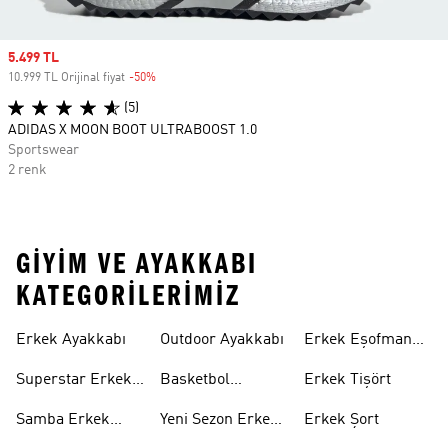
Sale price
5.499 TL
10.999 TL Orijinal fiyat
-50%
Discount
(5)
ADIDAS X MOON BOOT ULTRABOOST 1.0
Sportswear
2 renk
GIYIM VE AYAKKABI
KATEGORILERIMIZ
Erkek Ayakkabı
Outdoor Ayakkabı
Erkek Eşofman
Takımı
Superstar Erkek
Basketbol
Erkek Tişört
Ayakkabı
Ayakkabısı
Samba Erkek
Yeni Sezon Erkek
Erkek Şort
Ayakkabı
Ayakkabı