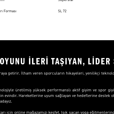
rı Forması
SL 72
OYUNU İLERİ TAŞIYAN, LİDE
 araya getirir. İlham veren sporcuların hikayeleri, yenilikçi teknol
olojiyle üretilmiş yüksek performanslı aktif giyim ve spor giyi
in evindir. Hareketlerine uyum sağlayan ve hedeflerine destek o
adayız.
ları için online mağazamızı keşfet. Işık saçan yoga eğitmenler