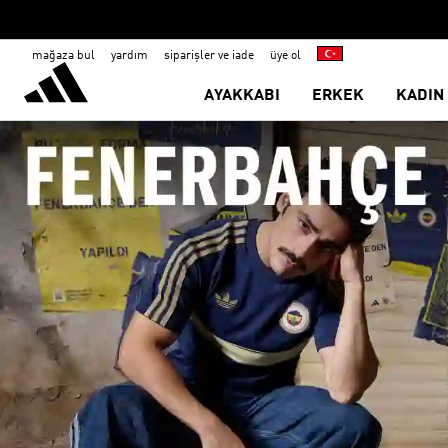
mağaza bul
yardım
siparişler ve iade
üye ol
AYAKKABI
ERKEK
KADIN