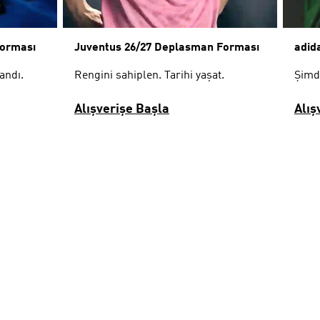
Forması
Juventus 26/27 Deplasman Forması
adid
andı.
Rengini sahiplen. Tarihi yaşat.
Şimdi
Alışverişe Başla
Alış