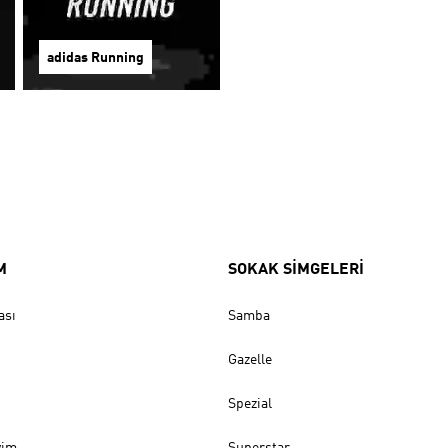
adidas Running
M
SOKAK SİMGELERİ
ası
Samba
Gazelle
Spezial
yim
Superstar