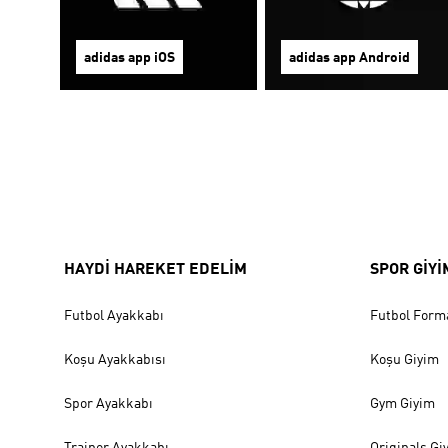
adidas app iOS
adidas app Android
HAYDİ HAREKET EDELİM
SPOR GİYİ
Futbol Ayakkabı
Futbol Form
Koşu Ayakkabısı
Koşu Giyim
Spor Ayakkabı
Gym Giyim
Trainer Ayakkabı
Originals Gi