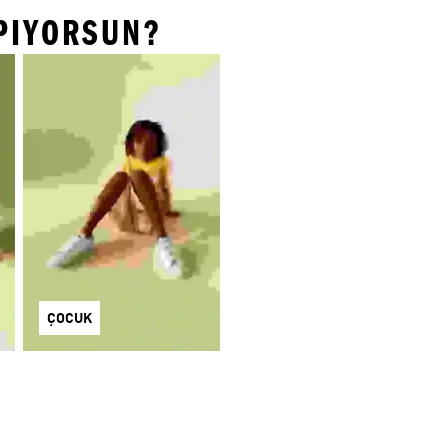
APIYORSUN?
ÇOCUK