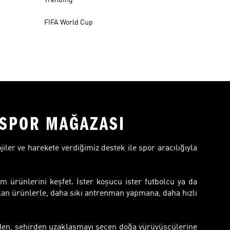
FIFA World Cup
R SPOR MAĞAZASI
ojiler ve harekete verdiğimiz destek ile spor aracılığıyla
m ürünlerini keşfet. İster koşucu ister futbolcu ya da
lan ürünlerle, daha sıkı antrenman yapmana, daha hızlı
inden, şehirden uzaklaşmayı seçen doğa yürüyüşçülerine