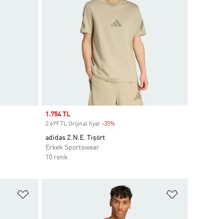
Sale price
1.754 TL
2.699 TL Orijinal fiyat
-35%
Discount
adidas Z.N.E. Tişört
Erkek Sportswear
10 renk
Favori Listesine Ekle
Favori List