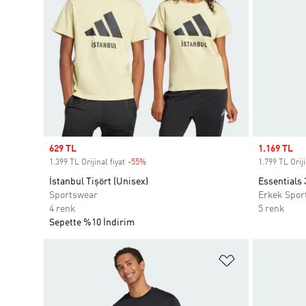
Sale price
629 TL
Sale price
1.169 TL
1.399 TL Orijinal fiyat
-55%
Discount
1.799 TL Oriji
İstanbul Tişört (Unisex)
Essentials 
Sportswear
Erkek Spor
4 renk
5 renk
Sepette %10 İndirim
Favori Listesi