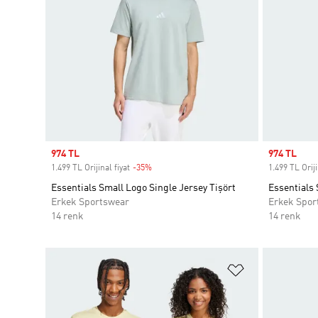
Sale price
974 TL
Sale price
974 TL
1.499 TL Orijinal fiyat
-35%
Discount
1.499 TL Oriji
Essentials Small Logo Single Jersey Tişört
Essentials 
Erkek Sportswear
Erkek Spor
14 renk
14 renk
Favori Listesi