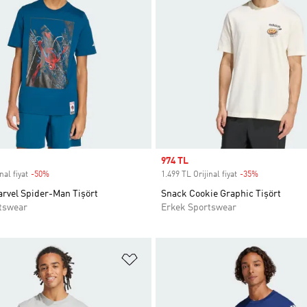
Sale price
974 TL
nal fiyat
-50%
Discount
1.499 TL Orijinal fiyat
-35%
Discount
rvel Spider-Man Tişört
Snack Cookie Graphic Tişört
tswear
Erkek Sportswear
ne Ekle
Favori Listesine Ekle