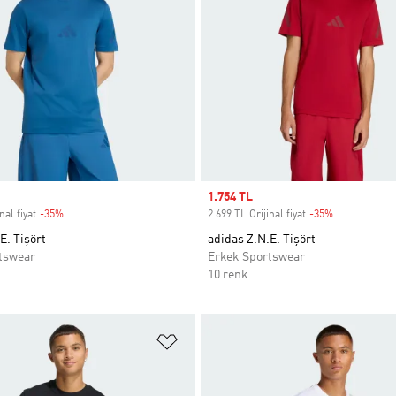
Sale price
1.754 TL
nal fiyat
-35%
Discount
2.699 TL Orijinal fiyat
-35%
Discount
E. Tişört
adidas Z.N.E. Tişört
tswear
Erkek Sportswear
10 renk
ne Ekle
Favori Listesine Ekle