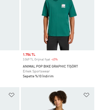
Sale price
1.754 TL
3.049 TL Orijinal fiyat
-45%
Discount
ANIMAL POP BIKE GRAPHIC TİŞÖRT
Erkek Sportswear
Sepette %10 İndirim
Favori Listesine Ekle
Favori List