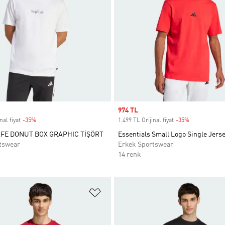
Sale price
974 TL
nal fiyat
-35%
Discount
1.499 TL Orijinal fiyat
-35%
Discount
FE DONUT BOX GRAPHIC TİŞÖRT
Essentials Small Logo Single Jerse
tswear
Erkek Sportswear
14 renk
ne Ekle
Favori Listesine Ekle