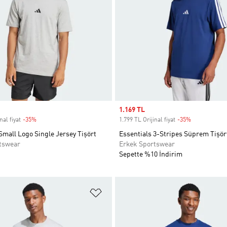
Sale price
1.169 TL
nal fiyat
-35%
Discount
1.799 TL Orijinal fiyat
-35%
Discount
Small Logo Single Jersey Tişört
Essentials 3-Stripes Süprem Tişör
tswear
Erkek Sportswear
Sepette %10 İndirim
ne Ekle
Favori Listesine Ekle