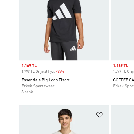
Sale price
1.169 TL
Sale price
1.169 TL
1.799 TL Orijinal fiyat
-35%
Discount
1.799 TL Oriji
Essentials Big Logo Tişört
COFFEE CA
Erkek Sportswear
Erkek Spor
3 renk
Favori Listesi