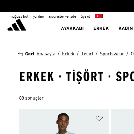
mağaza bul
yardım
siparişler ve iade
üye ol
AYAKKABI
ERKEK
KADIN
Geri
Anasayfa
Erkek
Tişört
Sportswear
O
ERKEK · TIŞÖRT · S
88 sonuçlar
Favori Listesi