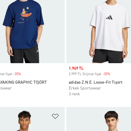
Sale price
1.949 TL
nal fiyat
-35%
Discount
2.999 TL Orijinal fiyat
-35%
Discount
YAKING GRAPHIC TİŞÖRT
adidas Z.N.E. Loose-Fit Tişört
tswear
Erkek Sportswear
3 renk
ne Ekle
Favori Listesine Ekle