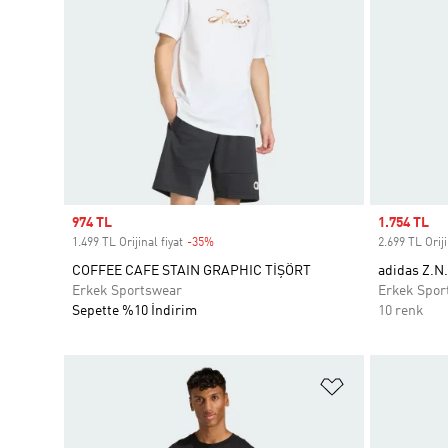
Sale price
974 TL
Sale price
1.754 TL
1.499 TL Orijinal fiyat
-35%
Discount
2.699 TL Oriji
COFFEE CAFE STAIN GRAPHIC TİŞÖRT
adidas Z.N.
Erkek Sportswear
Erkek Spor
Sepette %10 İndirim
10 renk
Favori Listesi