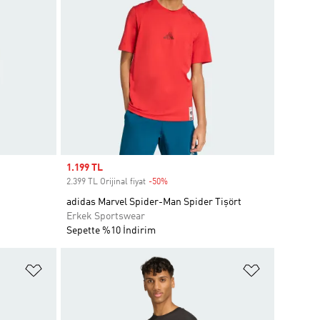
Sale price
1.199 TL
2.399 TL Orijinal fiyat
-50%
Discount
adidas Marvel Spider-Man Spider Tişört
Erkek Sportswear
Sepette %10 İndirim
Favori Listesine Ekle
Favori List