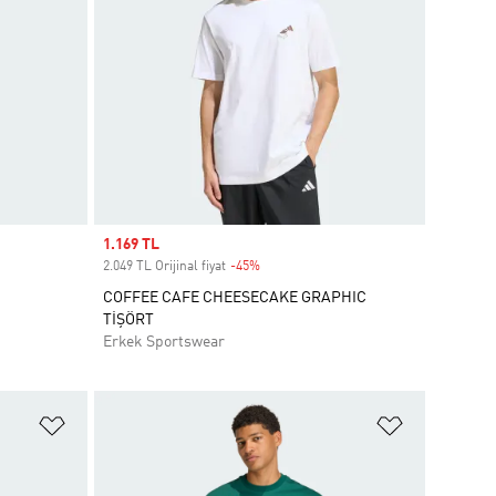
Sale price
1.169 TL
2.049 TL Orijinal fiyat
-45%
Discount
COFFEE CAFE CHEESECAKE GRAPHIC
TİŞÖRT
Erkek Sportswear
Favori Listesine Ekle
Favori List