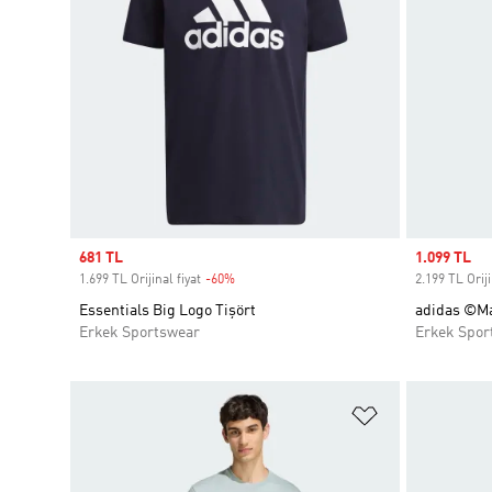
Sale price
681 TL
Sale price
1.099 TL
1.699 TL Orijinal fiyat
-60%
Discount
2.199 TL Oriji
Essentials Big Logo Tişört
adidas ©Ma
Erkek Sportswear
Erkek Spor
Favori Listesi