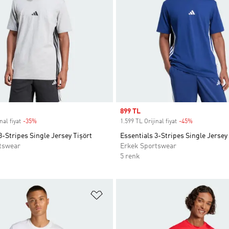
Sale price
899 TL
nal fiyat
-35%
Discount
1.599 TL Orijinal fiyat
-45%
Discount
3-Stripes Single Jersey Tişört
Essentials 3-Stripes Single Jersey
tswear
Erkek Sportswear
5 renk
ne Ekle
Favori Listesine Ekle