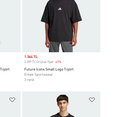
Sale price
1.364 TL
2.399 TL Orijinal fiyat
-45%
Discount
 Tişört
Future Icons Small Logo Tişört
Erkek Sportswear
3 renk
Favori Listesine Ekle
Favori List