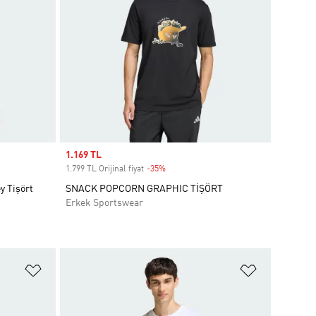
Sale price
1.169 TL
1.799 TL Orijinal fiyat
-35%
Discount
y Tişört
SNACK POPCORN GRAPHIC TİŞÖRT
Erkek Sportswear
Favori Listesine Ekle
Favori List