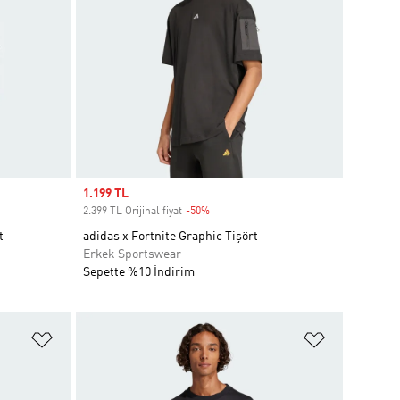
Sale price
1.199 TL
2.399 TL Orijinal fiyat
-50%
Discount
t
adidas x Fortnite Graphic Tişört
Erkek Sportswear
Sepette %10 İndirim
Favori Listesine Ekle
Favori List