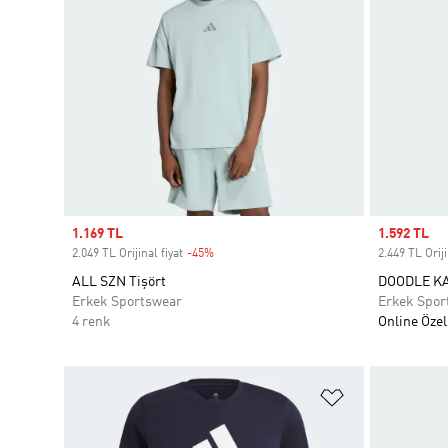
Sale price
1.169 TL
Sale price
1.592 TL
2.049 TL Orijinal fiyat
-45%
Discount
2.449 TL Oriji
ALL SZN Tişört
DOODLE KA
Erkek Sportswear
Erkek Spor
4 renk
Online Özel
Favori Listesi