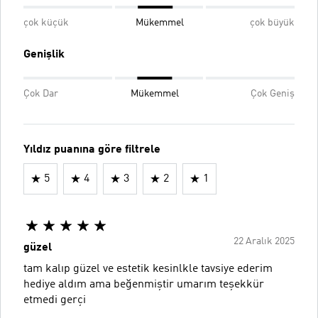
çok küçük
Mükemmel
çok büyük
Genişlik
Çok Dar
Mükemmel
Çok Geniş
Yıldız puanına göre filtrele
5
4
3
2
1
22 Aralık 2025
güzel
tam kalıp güzel ve estetik kesinlkle tavsiye ederim
hediye aldım ama beğenmiştir umarım teşekkür
etmedi gerçi