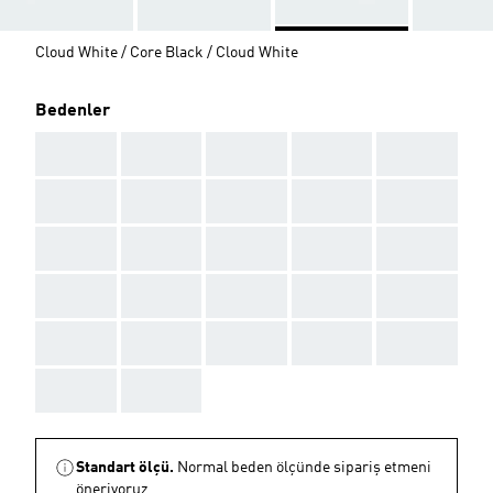
Cloud White / Core Black / Cloud White
Bedenler
AAA
AAA
AAA
AAA
AAA
AAA
AAA
AAA
AAA
AAA
AAA
AAA
AAA
AAA
AAA
AAA
AAA
AAA
AAA
AAA
AAA
AAA
AAA
AAA
AAA
AAA
AAA
Standart ölçü.
Normal beden ölçünde sipariş etmeni
öneriyoruz.