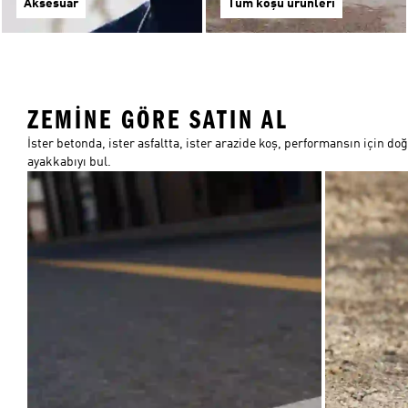
Aksesuar
Tüm koşu ürünleri
ZEMINE GÖRE SATIN AL
İster betonda, ister asfaltta, ister arazide koş, performansın için do
ayakkabıyı bul.