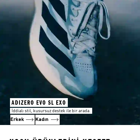
ADIZERO EVO SL EXO
İddialı stil, kusursuz destek ile bir arada.
Erkek
Kadın