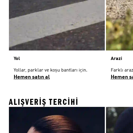
Yol
Arazi
Yollar, parklar ve koşu bantları için.
Farklı araz
Hemen satın al
Hemen sa
ALIŞVERIŞ TERCIHI