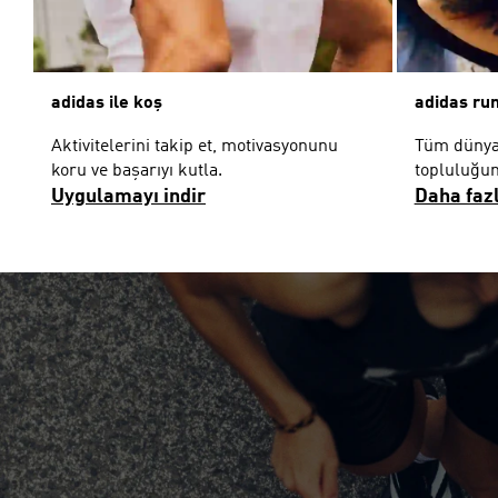
adidas ile koş
adidas run
Aktivitelerini takip et, motivasyonunu
Tüm dünya
koru ve başarıyı kutla.
topluluğum
Uygulamayı indir
Daha faz