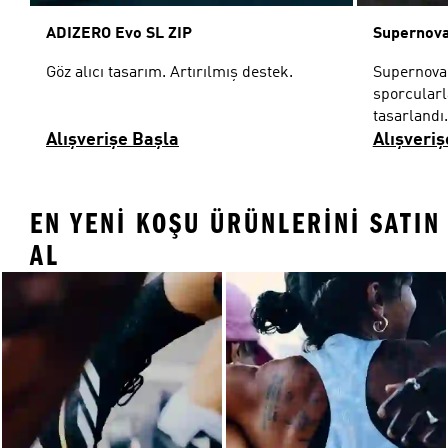
ADIZERO Evo SL ZIP
Supernova
Göz alıcı tasarım. Artırılmış destek.
Supernova 
sporcularla
tasarlandı.
Alışverişe Başla
Alışveriş
EN YENI KOŞU ÜRÜNLERINI SATIN
AL