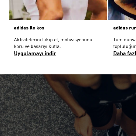
adidas ile koş
adidas run
Aktivitelerini takip et, motivasyonunu
Tüm dünya
koru ve başarıyı kutla.
topluluğum
Uygulamayı indir
Daha faz