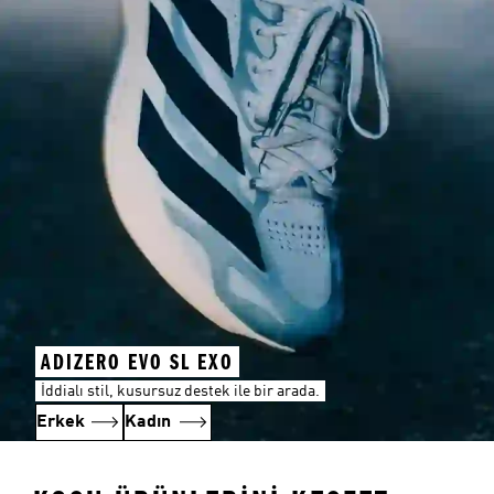
ADIZERO EVO SL EXO
İddialı stil, kusursuz destek ile bir arada.
Erkek
Kadın