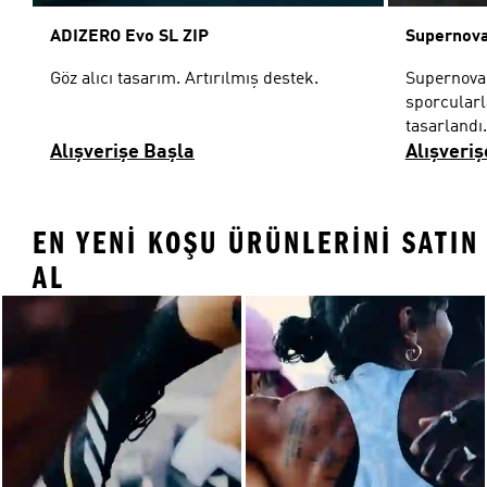
ADIZERO Evo SL ZIP
Supernova
Göz alıcı tasarım. Artırılmış destek.
Supernova 
sporcularla
tasarlandı.
Alışverişe Başla
Alışveriş
EN YENI KOŞU ÜRÜNLERINI SATIN
AL