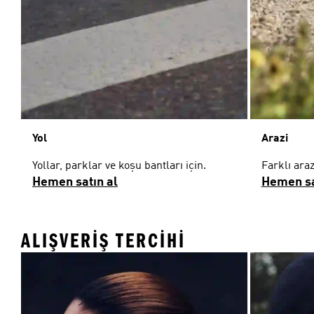
Yol
Arazi
Yollar, parklar ve koşu bantları için.
Farklı araz
Hemen satın al
Hemen sa
ALIŞVERIŞ TERCIHI