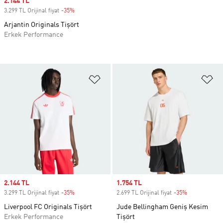
Sale price
2.144 TL
3.299 TL Orijinal fiyat
-35%
Discount
Arjantin Originals Tişört
Erkek Performance
Favori Listesine Ekle
Fa
Sale price
2.144 TL
Sale price
1.754 TL
3.299 TL Orijinal fiyat
-35%
Discount
2.699 TL Orijinal fiyat
-35%
Discount
Liverpool FC Originals Tişört
Jude Bellingham Geniş Kesim
Erkek Performance
Tişört