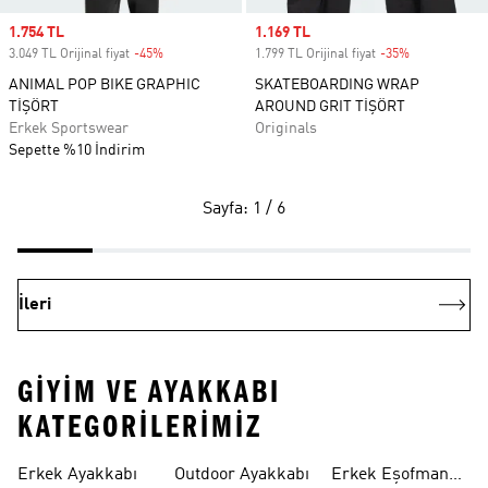
Sale price
1.754 TL
Sale price
1.169 TL
3.049 TL Orijinal fiyat
-45%
Discount
1.799 TL Orijinal fiyat
-35%
Discount
ANIMAL POP BIKE GRAPHIC
SKATEBOARDING WRAP
TİŞÖRT
AROUND GRIT TİŞÖRT
Erkek Sportswear
Originals
Sepette %10 İndirim
Sayfa: 1 / 6
İleri
GIYIM VE AYAKKABI
KATEGORILERIMIZ
Erkek Ayakkabı
Outdoor Ayakkabı
Erkek Eşofman