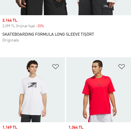
Sale price
2.144 TL
3.299 TL Orijinal fiyat
-35%
Discount
SKATEBOARDING FORMULA LONG SLEEVE TİŞÖRT
Originals
Favori Listesine Ekle
Fa
Sale price
1.169 TL
Sale price
1.364 TL