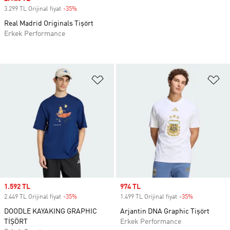
3.299 TL Orijinal fiyat
-35%
Discount
Real Madrid Originals Tişört
Erkek Performance
Favori Listesine Ekle
Fa
Sale price
1.592 TL
Sale price
974 TL
2.449 TL Orijinal fiyat
-35%
Discount
1.499 TL Orijinal fiyat
-35%
Discount
DOODLE KAYAKING GRAPHIC
Arjantin DNA Graphic Tişört
TİŞÖRT
Erkek Performance