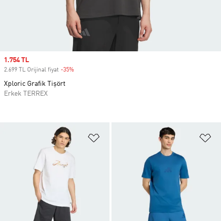
Sale price
1.754 TL
2.699 TL Orijinal fiyat
-35%
Discount
Xploric Grafik Tişört
Erkek TERREX
Favori Listesine Ekle
Fa