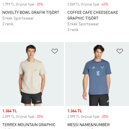
1.799 TL Orijinal fiyat
-35%
Discount
2.049 TL Orijinal fiyat
-45%
Discount
NOVELTY BOWL GRAFİK TİŞÖRT
COFFEE CAFE CHEESECAKE
Erkek Sportswear
GRAPHIC TİŞÖRT
2 renk
Erkek Sportswear
3 renk
Favori Listesine Ekle
Fa
Sale price
1.364 TL
Sale price
1.364 TL
2.099 TL Orijinal fiyat
-35%
Discount
2.099 TL Orijinal fiyat
-35%
Discount
TERREX MOUNTAIN GRAPHIC
MESSI NAME&NUMBER