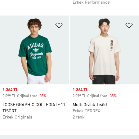
Erkek Performance
Favori Listesine Ekle
Fa
Sale price
1.364 TL
Sale price
1.364 TL
2.099 TL Orijinal fiyat
-35%
Discount
2.099 TL Orijinal fiyat
-35%
Discount
LOOSE GRAPHIC COLLEGIATE 11
Multi Grafik Tişört
TİŞÖRT
Erkek TERREX
Erkek Originals
2 renk