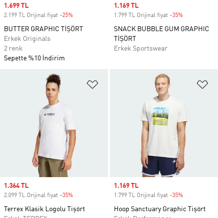
Sale price
1.699 TL
Sale price
1.169 TL
2.199 TL Orijinal fiyat
-25%
Discount
1.799 TL Orijinal fiyat
-35%
Discount
BUTTER GRAPHIC TİŞÖRT
SNACK BUBBLE GUM GRAPHIC
Erkek Originals
TİŞÖRT
2 renk
Erkek Sportswear
Sepette %10 İndirim
Favori Listesine Ekle
Fa
Sale price
1.364 TL
Sale price
1.169 TL
2.099 TL Orijinal fiyat
-35%
Discount
1.799 TL Orijinal fiyat
-35%
Discount
Terrex Klasik Logolu Tişört
Hoop Sanctuary Graphic Tişört