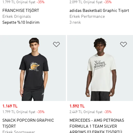
1.799 TL Orijinal fiyat
-35%
Discount
2.099 TL Orijinal fiyat
-35%
Discount
FRANCHISE TİŞÖRT
adidas Basketball Graphic Tişört
Erkek Originals
Erkek Performance
Sepette %10 İndirim
3 renk
Favori Listesine Ekle
Fa
Sale price
1.169 TL
Sale price
1.592 TL
1.799 TL Orijinal fiyat
-35%
Discount
2.449 TL Orijinal fiyat
-35%
Discount
SNACK POPCORN GRAPHIC
MERCEDES - AMG PETRONAS
TİŞÖRT
FORMULA 1 TEAM SILVER
Erkek Sportswear
ARROWS 03 ERKEK TİŞÖRTÜ