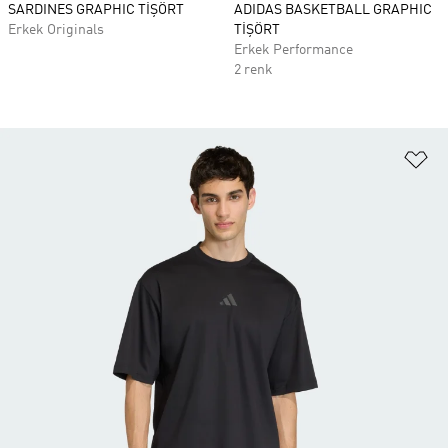
SARDINES GRAPHIC TİŞÖRT
ADIDAS BASKETBALL GRAPHIC
Erkek Originals
TİŞÖRT
Erkek Performance
2 renk
Fa