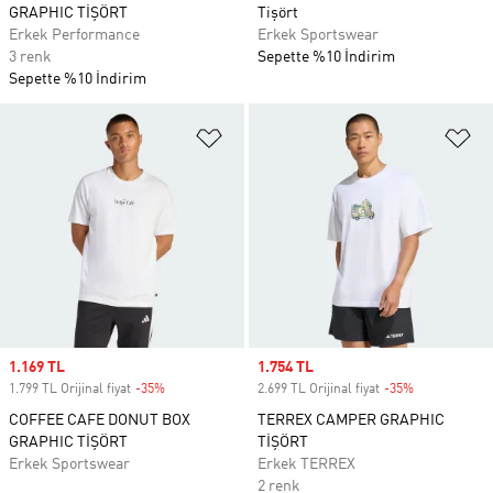
GRAPHIC TİŞÖRT
Tişört
Erkek Performance
Erkek Sportswear
3 renk
Sepette %10 İndirim
Sepette %10 İndirim
Favori Listesine Ekle
Fa
Sale price
1.169 TL
Sale price
1.754 TL
1.799 TL Orijinal fiyat
-35%
Discount
2.699 TL Orijinal fiyat
-35%
Discount
COFFEE CAFE DONUT BOX
TERREX CAMPER GRAPHIC
GRAPHIC TİŞÖRT
TİŞÖRT
Erkek Sportswear
Erkek TERREX
2 renk