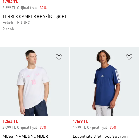
Sale price
1.754 TL
2.699 TL Orijinal fiyat
-35%
Discount
TERREX CAMPER GRAFİK TİŞÖRT
Erkek TERREX
2 renk
Favori Listesine Ekle
Fa
Sale price
1.364 TL
Sale price
1.169 TL
2.099 TL Orijinal fiyat
-35%
Discount
1.799 TL Orijinal fiyat
-35%
Discount
MESSI NAME&NUMBER
Essentials 3-Stripes Süprem