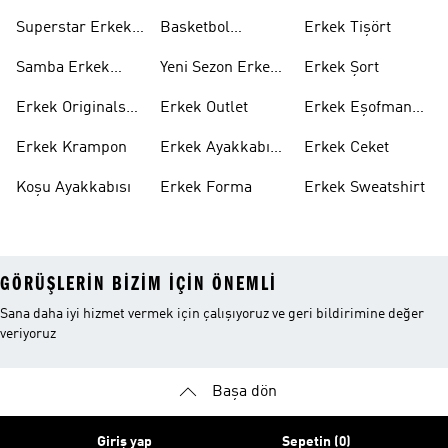
Takımı
Superstar Erkek
Basketbol
Erkek Tişört
Ayakkabı
Ayakkabısı
Samba Erkek
Yeni Sezon Erkek
Erkek Şort
Ayakkabı
Ayakkabı
Erkek Originals
Erkek Outlet
Erkek Eşofman
Ayakkabı
Altı
Erkek Krampon
Erkek Ayakkabı
Erkek Ceket
Indirim
Koşu Ayakkabısı
Erkek Forma
Erkek Sweatshirt
GÖRÜŞLERIN BIZIM IÇIN ÖNEMLI
Sana daha iyi hizmet vermek için çalışıyoruz ve geri bildirimine değer
veriyoruz
Başa dön
Giriş yap
Sepetin (0)