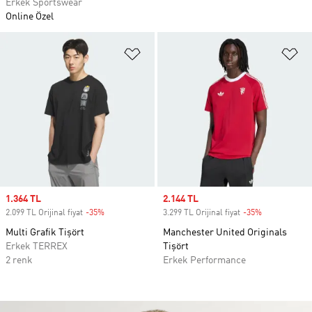
Erkek Sportswear
Online Özel
Favori Listesine Ekle
Fa
Sale price
1.364 TL
Sale price
2.144 TL
2.099 TL Orijinal fiyat
-35%
Discount
3.299 TL Orijinal fiyat
-35%
Discount
Multi Grafik Tişört
Manchester United Originals
Erkek TERREX
Tişört
2 renk
Erkek Performance