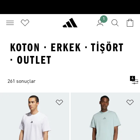
1
KOTON · ERKEK · TIŞÖRT
· OUTLET
4
261 sonuçlar
Favori Listesine Ekle
Fa