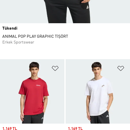
Tükendi
ANIMAL POP PLAY GRAPHIC TİŞÖRT
Erkek Sportswear
Favori Listesine Ekle
Fa
Sale price
1.169 TL
Sale price
1.169 TL