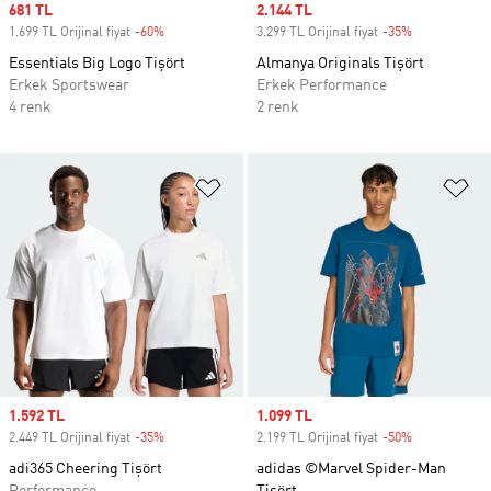
Sale price
681 TL
Sale price
2.144 TL
1.699 TL Orijinal fiyat
-60%
Discount
3.299 TL Orijinal fiyat
-35%
Discount
Essentials Big Logo Tişört
Almanya Originals Tişört
Erkek Sportswear
Erkek Performance
4 renk
2 renk
Favori Listesine Ekle
Fa
Sale price
1.592 TL
Sale price
1.099 TL
2.449 TL Orijinal fiyat
-35%
Discount
2.199 TL Orijinal fiyat
-50%
Discount
adi365 Cheering Tişört
adidas ©Marvel Spider-Man