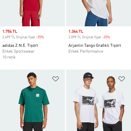
Sale price
1.754 TL
Sale price
1.364 TL
2.699 TL Orijinal fiyat
-35%
Discount
2.099 TL Orijinal fiyat
-35%
Discount
adidas Z.N.E. Tişört
Arjantin Tango Grafikli Tişört
Erkek Sportswear
Erkek Performance
10 renk
Favori Listesine Ekle
Fa