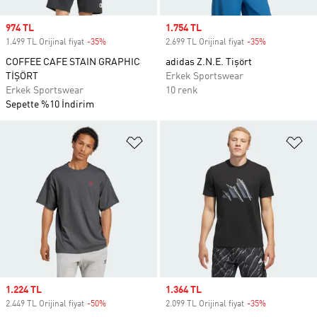
Sale price
974 TL
Sale price
1.754 TL
1.499 TL Orijinal fiyat
-35%
Discount
2.699 TL Orijinal fiyat
-35%
Discount
COFFEE CAFE STAIN GRAPHIC
adidas Z.N.E. Tişört
TİŞÖRT
Erkek Sportswear
Erkek Sportswear
10 renk
Sepette %10 İndirim
Favori Listesine Ekle
Fa
Sale price
1.224 TL
Sale price
1.364 TL
2.449 TL Orijinal fiyat
-50%
Discount
2.099 TL Orijinal fiyat
-35%
Discount