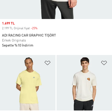
Sale price
1.699 TL
2.199 TL Orijinal fiyat
-25%
Discount
ADI RACING CAR GRAPHIC TİŞÖRT
Erkek Originals
Sepette %10 İndirim
Favori Listesine Ekle
Fa