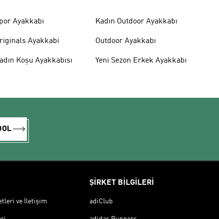
por Ayakkabı
Kadın Outdoor Ayakkabı
riginals Ayakkabi
Outdoor Ayakkabı
adın Koşu Ayakkabısı
Yeni Sezon Erkek Ayakkabı
DOL
ŞİRKET BİLGİLERİ
leri ve İletişim
adiClub
ri
adidas Runners