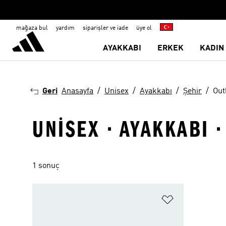
mağaza bul
yardım
siparişler ve iade
üye ol
AYAKKABI
ERKEK
KADIN
Geri
Anasayfa
Unisex
Ayakkabı
Şehir
Out
UNISEX · AYAKKABI ·
1 sonuç
Favori Listesi