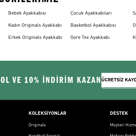
Bebek Ayakkabısı
Çocuk Ayakkabıları
S
Kadın Originals Ayakkabı
Basketbol Ayakkabısı
O
Erkek Originals Ayakkabı
Gore Tex Ayakkabı
K
 OL VE 10% İNDİRİM KAZAN
ÜCRETSİZ KAY
KOLEKSİYONLAR
DESTEK
Originals
Müşteri Hizmet
Handball Spezial
Mağaza Rehbe