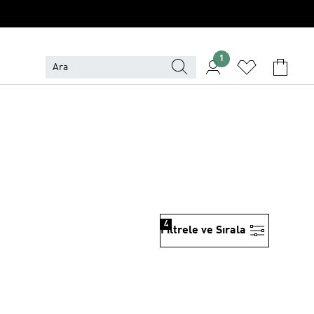
1
4
Filtrele ve Sırala