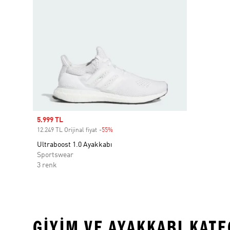
Sale price
5.999 TL
12.249 TL Orijinal fiyat
-55%
Discount
Ultraboost 1.0 Ayakkabı
Sportswear
3 renk
GIYIM VE AYAKKABI KAT