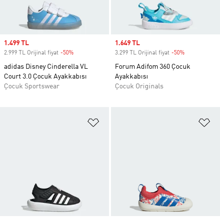
Sale price
1.499 TL
Sale price
1.649 TL
2.999 TL Orijinal fiyat
-50%
Discount
3.299 TL Orijinal fiyat
-50%
Discount
adidas Disney Cinderella VL
Forum Adifom 360 Çocuk
Court 3.0 Çocuk Ayakkabısı
Ayakkabısı
Çocuk Sportswear
Çocuk Originals
Favori Listesine Ekle
Fa