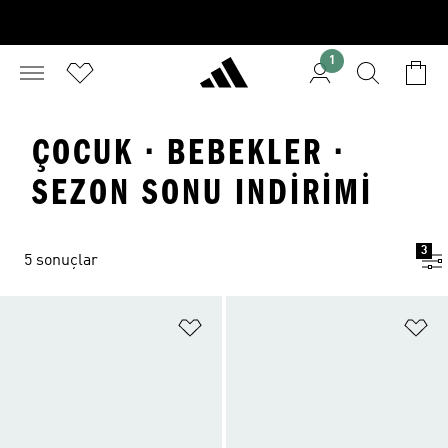
1
ÇOCUK · BEBEKLER ·
SEZON SONU INDIRIMI
3
5 sonuçlar
Favori Listesine Ekle
Fa