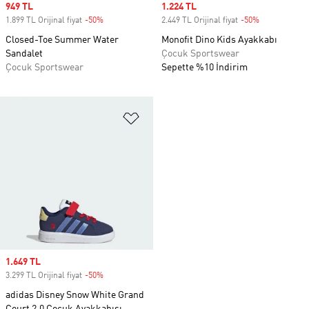
Sale price
949 TL
Sale price
1.224 TL
1.899 TL Orijinal fiyat
-50%
Discount
2.449 TL Orijinal fiyat
-50%
Discount
Closed-Toe Summer Water
Monofit Dino Kids Ayakkabı
Sandalet
Çocuk Sportswear
Çocuk Sportswear
Sepette %10 İndirim
Favori Listesine Ekle
Sale price
1.649 TL
3.299 TL Orijinal fiyat
-50%
Discount
adidas Disney Snow White Grand