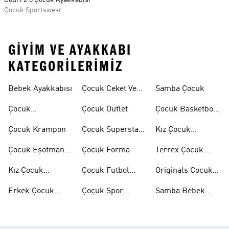
Court 2.0 Çocuk Ayakkabısı
Çocuk Sportswear
GIYIM VE AYAKKABI
KATEGORILERIMIZ
Bebek Ayakkabısı
Çocuk Ceket Ve
Samba Çocuk
Mont
Çocuk
Çocuk Outlet
Çocuk Basketbol
Ayakkabıları
Ayakkabısı
Çocuk Krampon
Çocuk Superstar
Kız Çocuk
Ayakkabılar
Eşofman Takımı
Çocuk Eşofman
Çocuk Forma
Terrex Çocuk
Takımı
Ayakkabı
Kız Çocuk
Çocuk Futbol
Originals Cocuk
Ayakkabı
Ayakkabısı
Ayakkabi
Erkek Çocuk
Çoçuk Spor
Samba Bebek
Ayakkabı
Ayakkabı
Ayakkabı