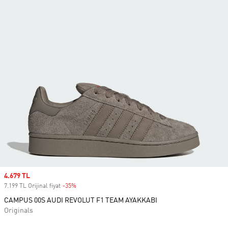
Sale price
4.679 TL
7.199 TL Orijinal fiyat
-35%
Discount
CAMPUS 00S AUDI REVOLUT F1 TEAM AYAKKABI
Originals