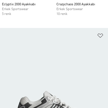
Eclyptix 2000 Ayakkabı
Crazychaos 2000 Ayakkabı
Erkek Sportswear
Erkek Sportswear
5 renk
10 renk
Fa