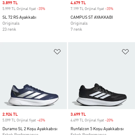
Sale price
3.899 TL
Sale price
4.679 TL
5.999 TL Orijinal fiyat
-35%
Discount
7.199 TL Orijinal fiyat
-35%
Discount
SL 72 RS Ayakkabı
CAMPUS ST AYAKKABI
Originals
Originals
23 renk
7 renk
Favori Listesine Ekle
Fa
Sale price
2.924 TL
Sale price
3.699 TL
5.099 TL Orijinal fiyat
-45%
Discount
4.499 TL Orijinal fiyat
-20%
Discount
Duramo SL 2 Koşu Ayakkabısı
Runfalcon 5 Koşu Ayakkabısı