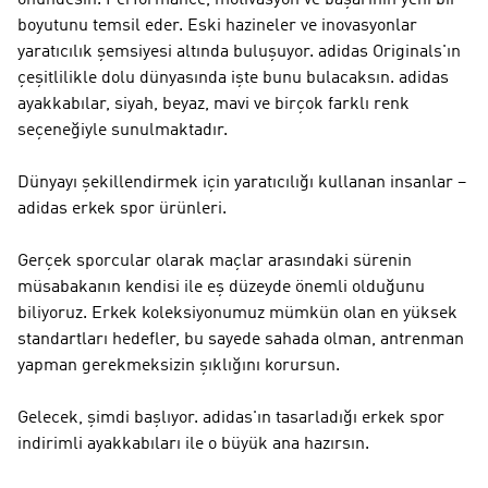
önündesin.
Performance
, motivasyon ve başarının yeni bir
boyutunu temsil eder. Eski hazineler ve inovasyonlar
yaratıcılık şemsiyesi altında buluşuyor.
adidas Originals
'ın
çeşitlilikle dolu dünyasında işte bunu bulacaksın. adidas
ayakkabılar, siyah, beyaz, mavi ve birçok farklı renk
seçeneğiyle sunulmaktadır.
Dünyayı şekillendirmek için yaratıcılığı kullanan insanlar –
adidas erkek spor ürünleri.
Gerçek sporcular olarak maçlar arasındaki sürenin
müsabakanın kendisi ile eş düzeyde önemli olduğunu
biliyoruz. Erkek koleksiyonumuz mümkün olan en yüksek
standartları hedefler, bu sayede sahada olman, antrenman
yapman gerekmeksizin şıklığını korursun.
Gelecek, şimdi başlıyor. adidas'ın tasarladığı erkek spor
indirimli ayakkabıları ile o büyük ana hazırsın.