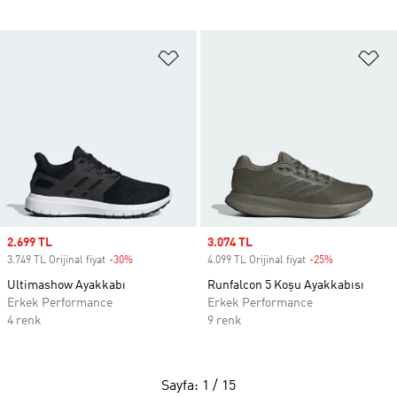
Favori Listesine Ekle
Fa
Sale price
2.699 TL
Sale price
3.074 TL
3.749 TL Orijinal fiyat
-30%
Discount
4.099 TL Orijinal fiyat
-25%
Discount
Ultimashow Ayakkabı
Runfalcon 5 Koşu Ayakkabısı
Erkek Performance
Erkek Performance
4 renk
9 renk
Sayfa: 1 / 15