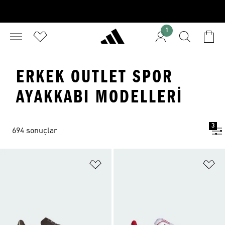
1
ERKEK OUTLET SPOR
AYAKKABI MODELLERI
3
694 sonuçlar
Favori Listesine Ekle
Fa