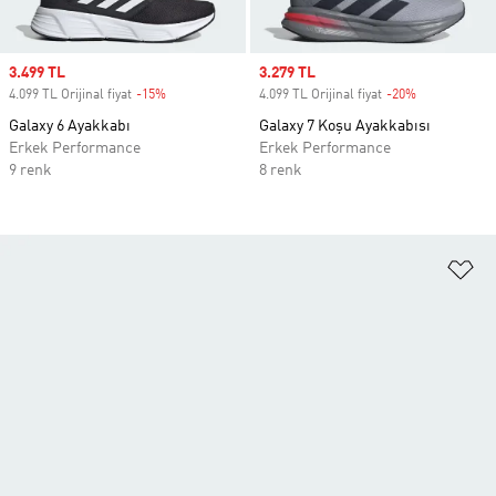
Sale price
3.499 TL
Sale price
3.279 TL
4.099 TL Orijinal fiyat
-15%
Discount
4.099 TL Orijinal fiyat
-20%
Discount
Galaxy 6 Ayakkabı
Galaxy 7 Koşu Ayakkabısı
Erkek Performance
Erkek Performance
9 renk
8 renk
Fa