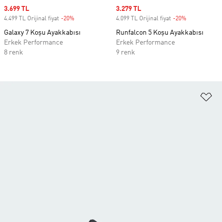
Sale price
3.699 TL
Sale price
3.279 TL
4.499 TL Orijinal fiyat
-20%
Discount
4.099 TL Orijinal fiyat
-20%
Discount
Galaxy 7 Koşu Ayakkabısı
Runfalcon 5 Koşu Ayakkabısı
Erkek Performance
Erkek Performance
8 renk
9 renk
Fa