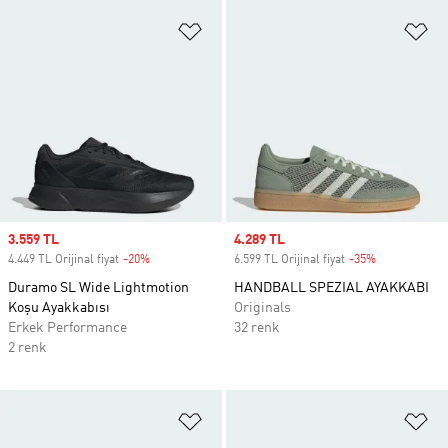
Favori Listesine Ekle
Fa
Sale price
3.559 TL
Sale price
4.289 TL
4.449 TL Orijinal fiyat
-20%
Discount
6.599 TL Orijinal fiyat
-35%
Discount
Duramo SL Wide Lightmotion
HANDBALL SPEZIAL AYAKKABI
Koşu Ayakkabısı
Originals
Erkek Performance
32 renk
2 renk
Favori Listesine Ekle
Fa