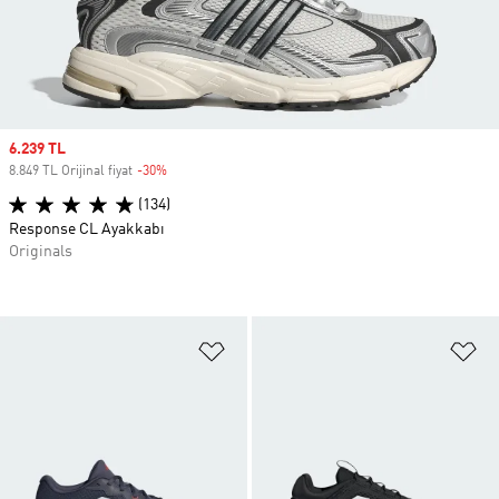
Sale price
6.239 TL
8.849 TL Orijinal fiyat
-30%
Discount
(134)
Response CL Ayakkabı
Originals
Favori Listesine Ekle
Fa