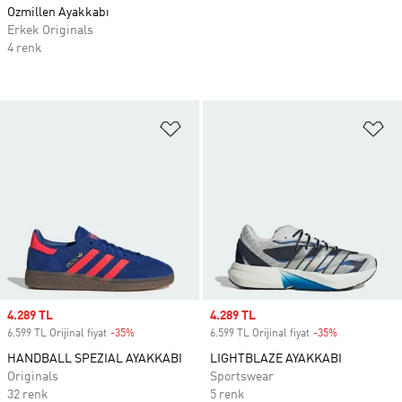
Ozmillen Ayakkabı
Erkek Originals
4 renk
Favori Listesine Ekle
Fa
Sale price
4.289 TL
Sale price
4.289 TL
6.599 TL Orijinal fiyat
-35%
Discount
6.599 TL Orijinal fiyat
-35%
Discount
HANDBALL SPEZIAL AYAKKABI
LIGHTBLAZE AYAKKABI
Originals
Sportswear
32 renk
5 renk