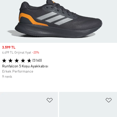
Sale price
3.599 TL
4.499 TL Orijinal fiyat
-20%
Discount
(5160)
Runfalcon 5 Koşu Ayakkabısı
Erkek Performance
9 renk
Favori Listesine Ekle
Fa