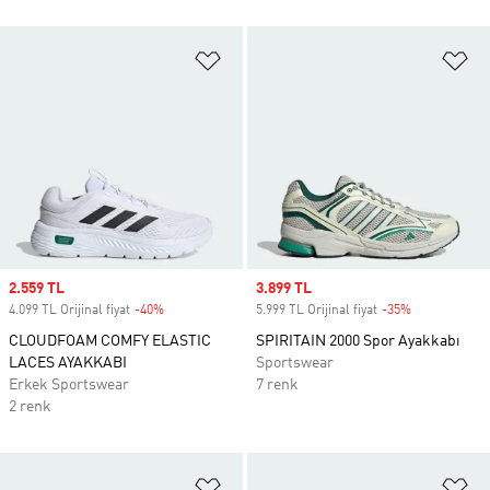
Favori Listesine Ekle
Fa
Sale price
2.559 TL
Sale price
3.899 TL
4.099 TL Orijinal fiyat
-40%
Discount
5.999 TL Orijinal fiyat
-35%
Discount
CLOUDFOAM COMFY ELASTIC
SPIRITAIN 2000 Spor Ayakkabı
LACES AYAKKABI
Sportswear
Erkek Sportswear
7 renk
2 renk
Favori Listesine Ekle
Fa