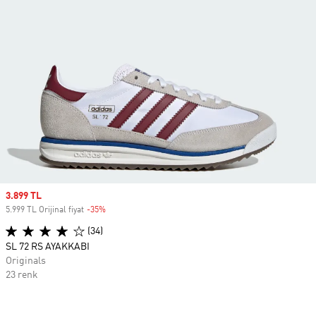
Sale price
3.899 TL
5.999 TL Orijinal fiyat
-35%
Discount
(34)
SL 72 RS AYAKKABI
Originals
23 renk