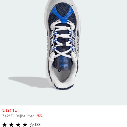
Sale price
5.624 TL
7.499 TL Orijinal fiyat
-25%
Discount
(22)