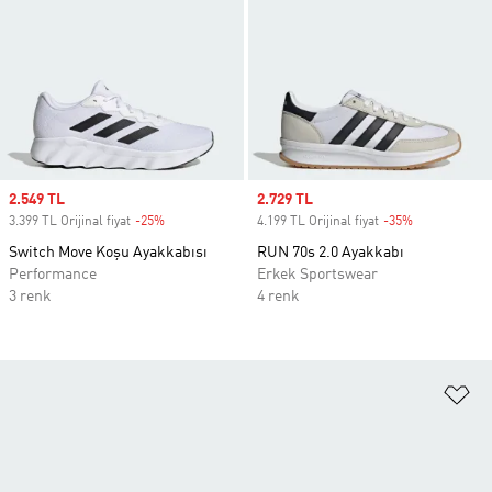
Sale price
2.549 TL
Sale price
2.729 TL
3.399 TL Orijinal fiyat
-25%
Discount
4.199 TL Orijinal fiyat
-35%
Discount
Switch Move Koşu Ayakkabısı
RUN 70s 2.0 Ayakkabı
Performance
Erkek Sportswear
3 renk
4 renk
Fa