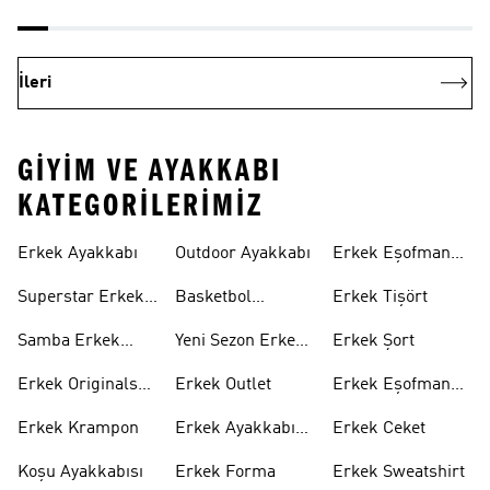
İleri
GIYIM VE AYAKKABI
KATEGORILERIMIZ
Erkek Ayakkabı
Outdoor Ayakkabı
Erkek Eşofman
Takımı
Superstar Erkek
Basketbol
Erkek Tişört
Ayakkabı
Ayakkabısı
Samba Erkek
Yeni Sezon Erkek
Erkek Şort
Ayakkabı
Ayakkabı
Erkek Originals
Erkek Outlet
Erkek Eşofman
Ayakkabı
Altı
Erkek Krampon
Erkek Ayakkabı
Erkek Ceket
Indirim
Koşu Ayakkabısı
Erkek Forma
Erkek Sweatshirt