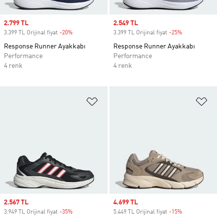
Sale price
2.799 TL
Sale price
2.549 TL
3.399 TL Orijinal fiyat
-20%
Discount
3.399 TL Orijinal fiyat
-25%
Discount
Response Runner Ayakkabı
Response Runner Ayakkabı
Performance
Performance
4 renk
4 renk
Favori Listesine Ekle
Fa
Sale price
2.567 TL
Sale price
4.699 TL
3.949 TL Orijinal fiyat
-35%
Discount
5.449 TL Orijinal fiyat
-15%
Discount