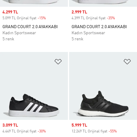
Sale price
4.299 TL
Sale price
2.999 TL
5.099 TL Orijinal fiyat
-15%
Discount
4.399 TL Orijinal fiyat
-35%
Discount
GRAND COURT 2.0 AYAKKABI
GRAND COURT 2.0 AYAKKABI
Kadın Sportswear
Kadın Sportswear
5 renk
5 renk
Favori Listesine Ekle
Fa
Sale price
3.099 TL
Sale price
5.999 TL
4.449 TL Orijinal fiyat
-30%
Discount
12.249 TL Orijinal fiyat
-55%
Discount