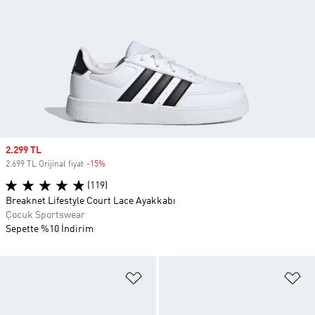
Sale price
2.299 TL
2.699 TL Orijinal fiyat
-15%
Discount
(119)
Breaknet Lifestyle Court Lace Ayakkabı
Çocuk Sportswear
Sepette %10 İndirim
Favori Listesine Ekle
Fa