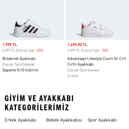
Sale price
1.999 TL
Sale price
1.499,90 TL
2.699 TL Orijinal fiyat
-25%
Discount
2.099 TL Orijinal fiyat
-30%
Discount
Breaknet Ayakkabı
Advantage Lifestyle Court İki Cırt
Çocuk Sportswear
Cırtlı Ayakkabı
Sepette %10 İndirim
Çocuk Sportswear
3 renk
GIYIM VE AYAKKABI
KATEGORILERIMIZ
Erkek Ayakkabı
Bebek Ayakkabısı
Spor Ayakkabı