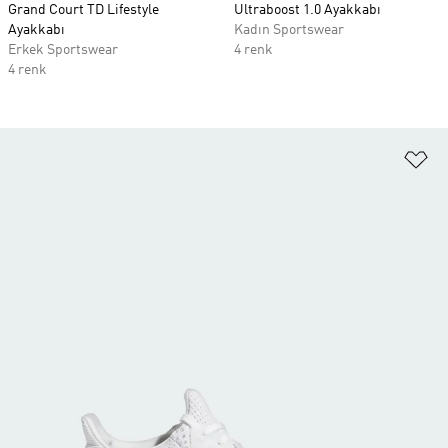
Grand Court TD Lifestyle
Ultraboost 1.0 Ayakkabı
Ayakkabı
Kadın Sportswear
Erkek Sportswear
4 renk
4 renk
Fa