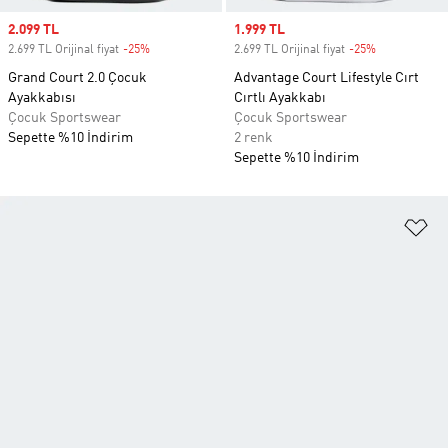
Sale price
2.099 TL
Sale price
1.999 TL
2.699 TL Orijinal fiyat
-25%
Discount
2.699 TL Orijinal fiyat
-25%
Discount
Grand Court 2.0 Çocuk
Advantage Court Lifestyle Cırt
Ayakkabısı
Cırtlı Ayakkabı
Çocuk Sportswear
Çocuk Sportswear
Sepette %10 İndirim
2 renk
Sepette %10 İndirim
Fa