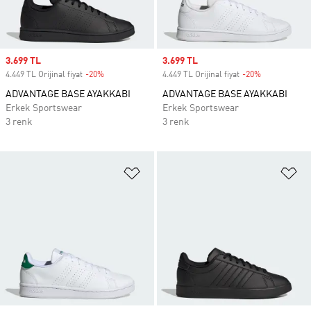
Sale price
3.699 TL
Sale price
3.699 TL
4.449 TL Orijinal fiyat
-20%
Discount
4.449 TL Orijinal fiyat
-20%
Discount
ADVANTAGE BASE AYAKKABI
ADVANTAGE BASE AYAKKABI
Erkek Sportswear
Erkek Sportswear
3 renk
3 renk
Favori Listesine Ekle
Fa