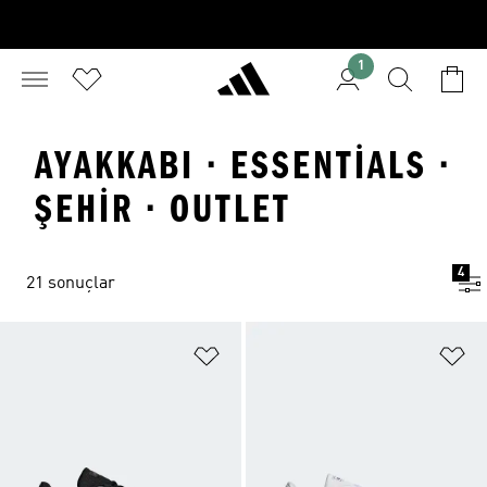
1
AYAKKABI · ESSENTIALS ·
ŞEHIR · OUTLET
4
21 sonuçlar
Favori Listesine Ekle
Fa