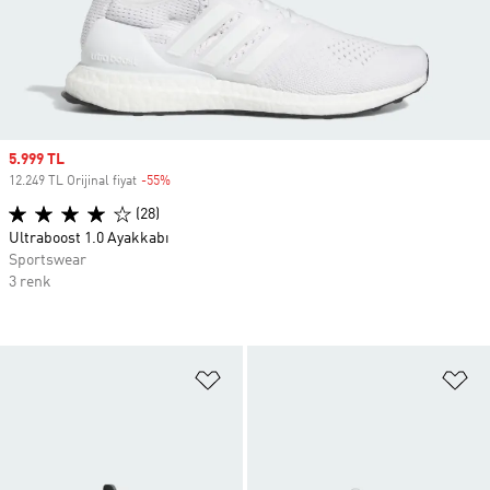
Sale price
5.999 TL
12.249 TL Orijinal fiyat
-55%
Discount
(28)
Ultraboost 1.0 Ayakkabı
Sportswear
3 renk
Favori Listesine Ekle
Fa