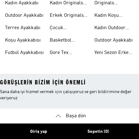
Kadın Ayakkabı
Kadın Originals
Originals
Ayakkabı
Ayakkabi
Outdoor Ayakkabı
Erkek Originals
Kadın Koşu
Ayakkabı
Ayakkabısı
Terrex Ayakkabı
Çocuk
Kadın Outdoor
Ayakkabıları
Ayakkabı
Koşu Ayakkabısı
Basketbol
Outdoor Ayakkabı
Ayakkabısı
Futbol Ayakkabısı
Gore Tex
Yeni Sezon Erkek
Ayakkabı
Ayakkabı
GÖRÜŞLERIN BIZIM IÇIN ÖNEMLI
Sana daha iyi hizmet vermek için çalışıyoruz ve geri bildirimine değer
veriyoruz
Başa dön
Giriş yap
Sepetin (0)