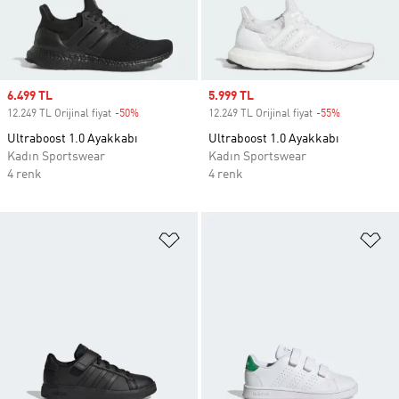
Sale price
6.499 TL
Sale price
5.999 TL
12.249 TL Orijinal fiyat
-50%
Discount
12.249 TL Orijinal fiyat
-55%
Discount
Ultraboost 1.0 Ayakkabı
Ultraboost 1.0 Ayakkabı
Kadın Sportswear
Kadın Sportswear
4 renk
4 renk
Favori Listesine Ekle
Fa